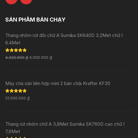
SẢN PHẨM BÁN CHẠY
Thang nhôm rút đôi chữ A Sumika SK640D 3.2Met chữ I
6.4Met
Rated
5.00
4.320.000
₫
4.000.000
₫
out of 5
Máy chà sàn liên hợp mini 2 bàn chải Kraffer KF30
Rated
5.00
21.000.000
₫
out of 5
Thang rút nhôm chữ A 3,8Met Sumika SK760D cao chữ I
7,6Met