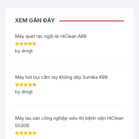
XEM GẦN ĐÂY
Máy quét rác ngồi lái HiClean A88
Rated
5
out
by dmgt
of 5
Máy hút bụi cầm tay không dây Sumika K88
Rated
5
out
by dmgt
of 5
Máy lau sàn công nghiệp siêu thị bệnh viện HiClean
S530B