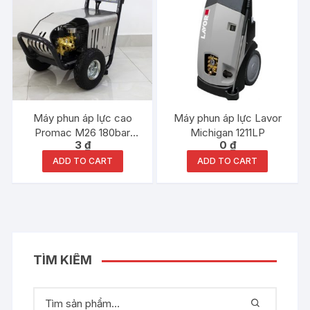
Máy phun áp lực cao
Máy phun áp lực Lavor
Promac M26 180bar
Michigan 1211LP
3
₫
0
₫
3800W 2600PSI hàng
chính hãng
ADD TO CART
ADD TO CART
TÌM KIẾM