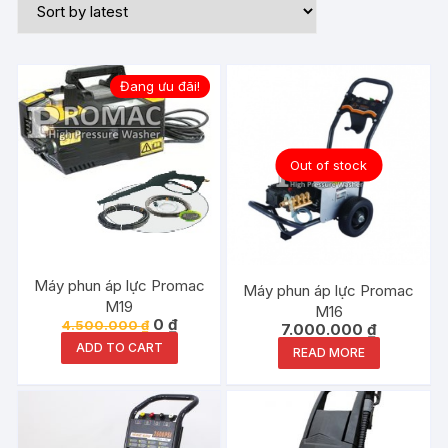
Đang ưu đãi!
Out of stock
Máy phun áp lực Promac
Máy phun áp lực Promac
M19
M16
0
₫
4.500.000
₫
7.000.000
₫
ADD TO CART
READ MORE