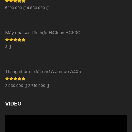
Rated
5.00
5.100.000
₫
4.830.000
₫
out of 5
Máy chà sàn liên hợp HiClean HC50C
Rated
5.00
3
₫
out of 5
Thang nhôm trượt chữ A Jumbo A405
Rated
5.00
2.930.000
₫
2.710.000
₫
out of 5
VIDEO
Trình
chơi