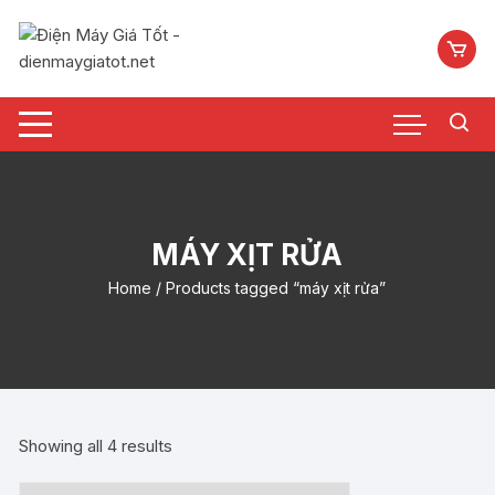
Chuyển
tới
nội
dung
MÁY XỊT RỬA
Home
/ Products tagged “máy xịt rửa”
Showing all 4 results