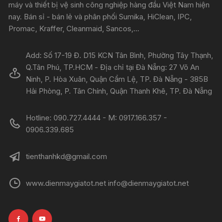
máy và thiết bị vệ sinh công nghiệp hàng đầu Việt Nam hiện
nay. Bán sỉ - bán lẻ và phân phối Sumika, HiClean, IPC,
Promac, Kraffer, Cleanmaid, Sancos,...
Add: Số 17-19 Đ. D15 KCN Tân Bình, Phường Tây Thạnh,
Q.Tân Phú, TP.HCM - Địa chỉ tại Đà Nẵng: 27 Võ An
Ninh, P. Hòa Xuân, Quận Cẩm Lệ, TP. Đà Nẵng - 385B
Hải Phòng, P. Tân Chính, Quận Thanh Khê, TP. Đà Nẵng
Hotline: 090.727.4444 - M: 0917.166.357 -
0906.339.685
tienthanhkd@gmail.com
www.dienmaygiatot.net info@dienmaygiatot.net