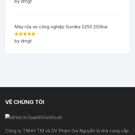
Rated
5
out
by dmgt
of 5
Máy rửa xe công nghiệp Sumika S250 250bar
Rated
5
out
by dmgt
of 5
VỀ CHÚNG TÔI
Công ty TNHH TM và DV Phạm Gia Nguyễn là nhà cung cấp