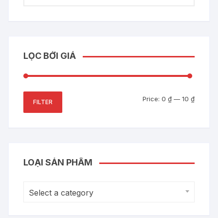
LỌC BỞI GIÁ
Min
Max
Price:
0 ₫
—
10 ₫
FILTER
price
price
LOẠI SẢN PHẨM
Select a category