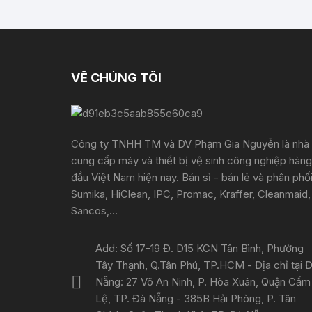
VỀ CHÚNG TÔI
Công ty TNHH TM và DV Phạm Gia Nguyễn là nhà
cung cấp máy và thiết bị vệ sinh công nghiệp hàng
đầu Việt Nam hiện nay. Bán sỉ - bán lẻ và phân phố
Sumika, HiClean, IPC, Promac, Kraffer, Cleanmaid,
Sancos,...
Add: Số 17-19 Đ. D15 KCN Tân Bình, Phường
Tây Thạnh, Q.Tân Phú, TP.HCM - Địa chỉ tại 
Nẵng: 27 Võ An Ninh, P. Hòa Xuân, Quận Cẩm
Lệ, TP. Đà Nẵng - 385B Hải Phòng, P. Tân