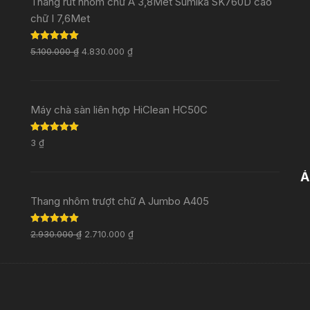
Thang rút nhôm chữ A 3,8Met Sumika SK760D cao
chữ I 7,6Met
Rated
5.00
5.100.000
₫
4.830.000
₫
out of 5
Máy chà sàn liên hợp HiClean HC50C
Rated
5.00
3
₫
out of 5
Ả
Thang nhôm trượt chữ A Jumbo A405
Rated
5.00
2.930.000
₫
2.710.000
₫
out of 5