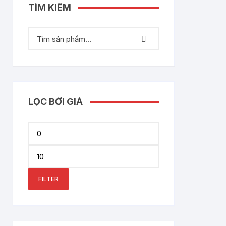
TÌM KIẾM
LỌC BỞI GIÁ
Min
price
Max
price
FILTER