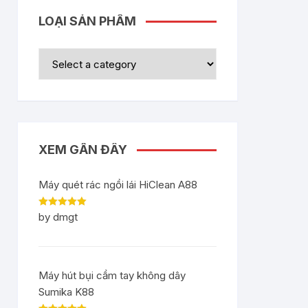
LOẠI SẢN PHẨM
XEM GẦN ĐÂY
Máy quét rác ngồi lái HiClean A88
Rated
5
out
by dmgt
of 5
Máy hút bụi cầm tay không dây
Sumika K88