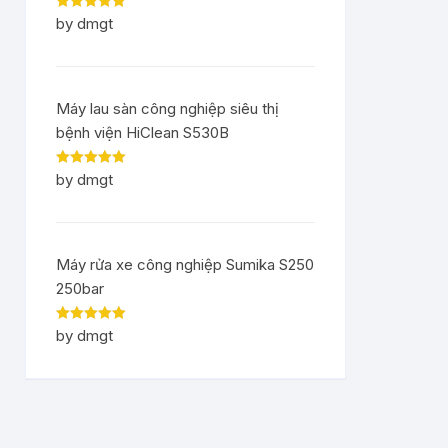
Rated
5
out
by dmgt
of 5
Máy lau sàn công nghiệp siêu thị
bệnh viện HiClean S530B
Rated
5
out
by dmgt
of 5
Máy rửa xe công nghiệp Sumika S250
250bar
Rated
5
out
by dmgt
of 5