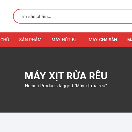
 CHỦ
SẢN PHẨM
MÁY HÚT BỤI
MÁY CHÀ SÀN
M
MÁY XỊT RỬA RÊU
Home
/ Products tagged “Máy xịt rửa rêu”