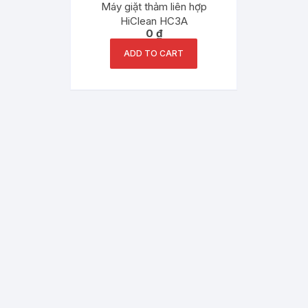
Máy giặt thảm liên hợp
HiClean HC3A
0
₫
ADD TO CART