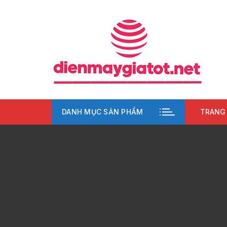
Chuyển
tới
nội
dung
DANH MỤC SẢN PHẨM
TRANG