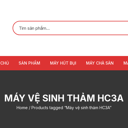
 CHỦ
SẢN PHẨM
MÁY HÚT BỤI
MÁY CHÀ SÀN
M
MÁY VỆ SINH THẢM HC3A
Home
/ Products tagged “Máy vệ sinh thảm HC3A”