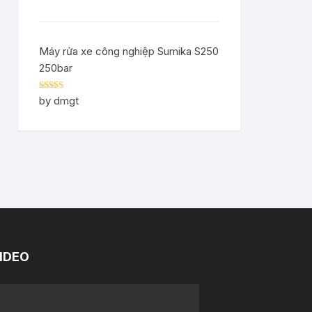
Máy rửa xe công nghiệp Sumika S250
250bar
Rated
5
out
by dmgt
of 5
IDEO