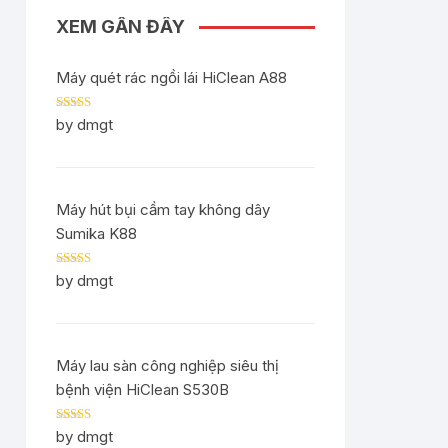
XEM GẦN ĐÂY
Máy quét rác ngồi lái HiClean A88
Rated
5
out
by dmgt
of 5
Máy hút bụi cầm tay không dây
Sumika K88
Rated
5
out
by dmgt
of 5
Máy lau sàn công nghiệp siêu thị
bệnh viện HiClean S530B
Rated
5
out
by dmgt
of 5