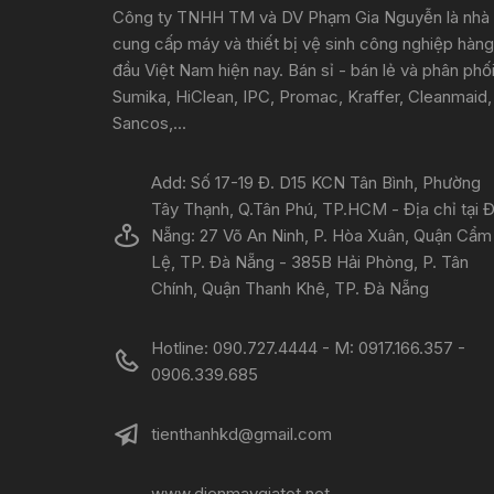
Công ty TNHH TM và DV Phạm Gia Nguyễn là nhà
cung cấp máy và thiết bị vệ sinh công nghiệp hàng
đầu Việt Nam hiện nay. Bán sỉ - bán lẻ và phân phố
Sumika, HiClean, IPC, Promac, Kraffer, Cleanmaid,
Sancos,...
Add: Số 17-19 Đ. D15 KCN Tân Bình, Phường
Tây Thạnh, Q.Tân Phú, TP.HCM - Địa chỉ tại 
Nẵng: 27 Võ An Ninh, P. Hòa Xuân, Quận Cẩm
Lệ, TP. Đà Nẵng - 385B Hải Phòng, P. Tân
Chính, Quận Thanh Khê, TP. Đà Nẵng
Hotline: 090.727.4444 - M: 0917.166.357 -
0906.339.685
tienthanhkd@gmail.com
www.dienmaygiatot.net