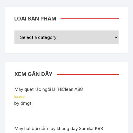
LOẠI SẢN PHẨM
XEM GẦN ĐÂY
Máy quét rác ngồi lái HiClean A88
Rated
5
out
by dmgt
of 5
Máy hút bụi cầm tay không dây Sumika K88