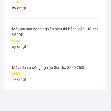
Rated
5
out
by dmgt
of 5
Máy lau sàn công nghiệp siêu thị bệnh viện HiClean
S530B
Rated
5
out
by dmgt
of 5
Máy rửa xe công nghiệp Sumika S250 250bar
Rated
5
out
by dmgt
of 5