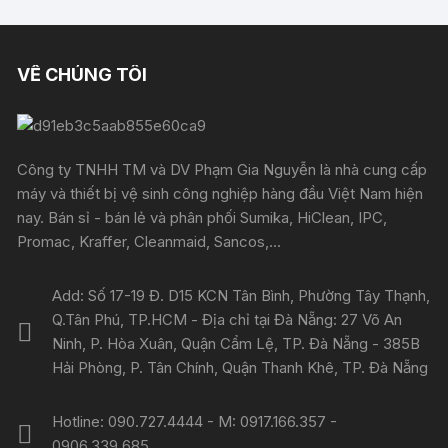
VỀ CHÚNG TÔI
Công ty TNHH TM và DV Phạm Gia Nguyễn là nhà cung cấp
máy và thiết bị vệ sinh công nghiệp hàng đầu Việt Nam hiện
nay. Bán sỉ - bán lẻ và phân phối Sumika, HiClean, IPC,
Promac, Kraffer, Cleanmaid, Sancos,...
Add: Số 17-19 Đ. D15 KCN Tân Bình, Phường Tây Thạnh,
Q.Tân Phú, TP.HCM - Địa chỉ tại Đà Nẵng: 27 Võ An
Ninh, P. Hòa Xuân, Quận Cẩm Lệ, TP. Đà Nẵng - 385B
Hải Phòng, P. Tân Chính, Quận Thanh Khê, TP. Đà Nẵng
Hotline: 090.727.4444 - M: 0917.166.357 -
0906.339.685