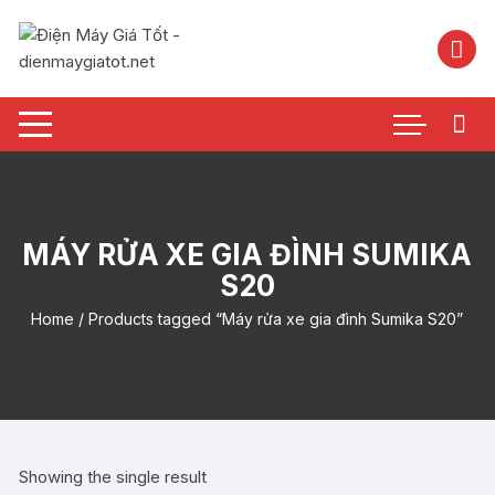
Chuyển
tới
nội
dung
MÁY RỬA XE GIA ĐÌNH SUMIKA
S20
Home
/ Products tagged “Máy rửa xe gia đình Sumika S20”
Showing the single result