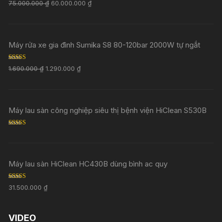
Rated
5.00
75.000.000
₫
60.000.000
₫
out of 5
Máy rửa xe gia đình Sumika S8 80-120bar 2000W tự ngắt
Rated
5.00
1.690.000
₫
1.290.000
₫
out of 5
Máy lau sàn công nghiệp siêu thị bệnh viện HiClean S530B
Rated
5.00
out of 5
Máy lau sàn HiClean HC430B dùng bình ac quy
Rated
5.00
31.500.000
₫
out of 5
VIDEO