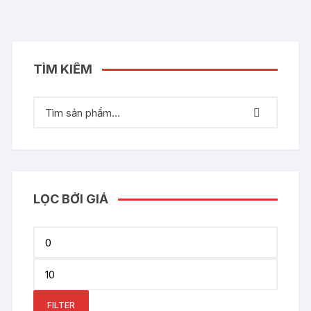
TÌM KIẾM
LỌC BỞI GIÁ
Min
price
Max
price
FILTER