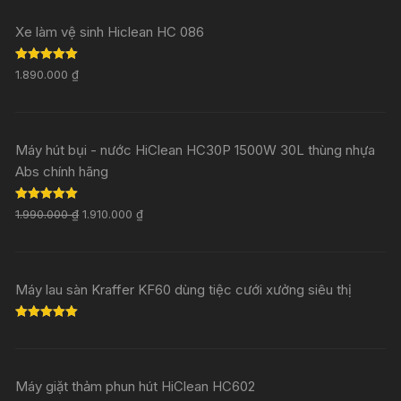
Xe làm vệ sinh Hiclean HC 086
Rated
5.00
1.890.000
₫
out of 5
Máy hút bụi - nước HiClean HC30P 1500W 30L thùng nhựa
Abs chính hãng
Rated
5.00
1.990.000
₫
1.910.000
₫
out of 5
Máy lau sàn Kraffer KF60 dùng tiệc cưới xưởng siêu thị
Rated
5.00
out of 5
Máy giặt thảm phun hút HiClean HC602