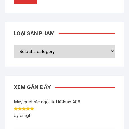
LOẠI SẢN PHẨM
XEM GẦN ĐÂY
Máy quét rác ngồi lái HiClean A88
Rated
5
out
by dmgt
of 5