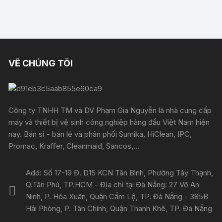
VỀ CHÚNG TÔI
Công ty TNHH TM và DV Phạm Gia Nguyễn là nhà cung cấp
máy và thiết bị vệ sinh công nghiệp hàng đầu Việt Nam hiện
nay. Bán sỉ - bán lẻ và phân phối Sumika, HiClean, IPC,
Promac, Kraffer, Cleanmaid, Sancos,...
Add: Số 17-19 Đ. D15 KCN Tân Bình, Phường Tây Thạnh,
Q.Tân Phú, TP.HCM - Địa chỉ tại Đà Nẵng: 27 Võ An
Ninh, P. Hòa Xuân, Quận Cẩm Lệ, TP. Đà Nẵng - 385B
Hải Phòng, P. Tân Chính, Quận Thanh Khê, TP. Đà Nẵng