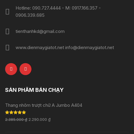
Hotline: 090.727.4444 - M: 0917.166.357 -
0906.339.685
tienthanhkd@gmail.com
www.dienmaygiatot.net info@dienmaygiatot.net
SẢN PHẨM BÁN CHẠY
Thang nhôm trượt chữ A Jumbo A404
Rated
5.00
2.385.000
₫
2.290.000
₫
out of 5