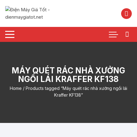
Chuyển
tới
nội
dung
MÁY QUÉT RÁC NHÀ XƯỞNG
NGỒI LÁI KRAFFER KF138
Home
/ Products tagged “Máy quét rác nhà xưởng ngồi lái
Kraffer KF138”