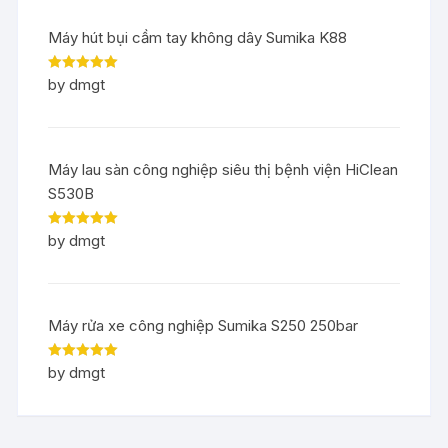
Máy hút bụi cầm tay không dây Sumika K88
Rated
5
out
by dmgt
of 5
Máy lau sàn công nghiệp siêu thị bệnh viện HiClean
S530B
Rated
5
out
by dmgt
of 5
Máy rửa xe công nghiệp Sumika S250 250bar
Rated
5
out
by dmgt
of 5