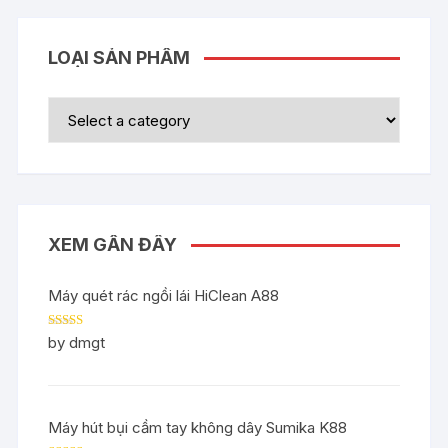
LOẠI SẢN PHẨM
XEM GẦN ĐÂY
Máy quét rác ngồi lái HiClean A88
Rated
5
out
by dmgt
of 5
Máy hút bụi cầm tay không dây Sumika K88