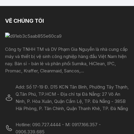
VỀ CHÚNG TÔI
Công ty TNHH TM và DV Phạm Gia Nguyễn là nhà cung cấp
máy và thiết bị vệ sinh công nghiệp hàng đầu Việt Nam hiện
nay. Bán sỉ - bán lẻ và phân phối Sumika, HiClean, IPC,
Promac, Kraffer, Cleanmaid, Sancos,...
Add: Số 17-19 Đ. D15 KCN Tân Bình, Phường Tây Thạnh,
Q.Tân Phú, TP.HCM - Địa chỉ tại Đà Nẵng: 27 Võ An
Ninh, P. Hòa Xuân, Quận Cẩm Lệ, TP. Đà Nẵng - 385B
Hải Phòng, P. Tân Chính, Quận Thanh Khê, TP. Đà Nẵng
Hotline: 090.727.4444 - M: 0917.166.357 -
0906.339.685