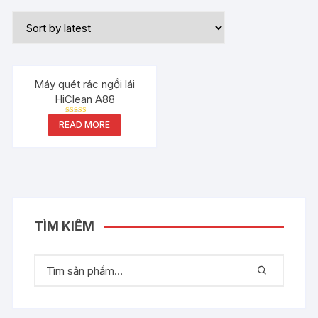
Máy quét rác ngồi lái
HiClean A88
Rated
READ MORE
5.00
out of 5
TÌM KIẾM