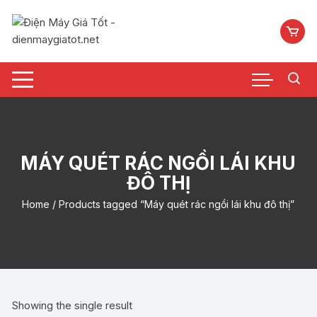
Chuyển
tới
nội
dung
MÁY QUÉT RÁC NGỒI LÁI KHU
ĐÔ THỊ
Home
/ Products tagged “Máy quét rác ngồi lái khu đô thị”
Showing the single result