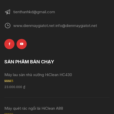
tienthanhkd@gmail.com
www.dienmaygiatot.net info@dienmaygiatot.net
SẢN PHẨM BÁN CHẠY
Máy lau sàn nhà xưởng HiClean HC430
Rated
5.00
23.000.000
₫
out of 5
Máy quét rác ngồi lái HiClean A88