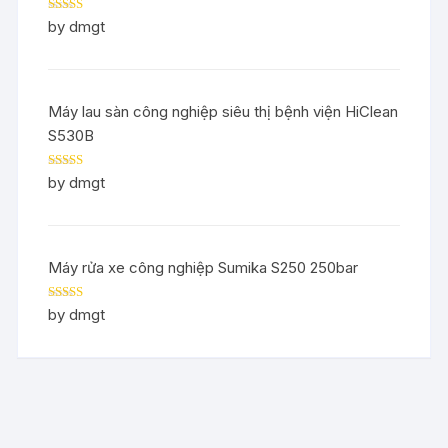
Rated
5
out
by dmgt
of 5
Máy lau sàn công nghiệp siêu thị bệnh viện HiClean
S530B
Rated
5
out
by dmgt
of 5
Máy rửa xe công nghiệp Sumika S250 250bar
Rated
5
out
by dmgt
of 5