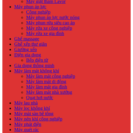
Máy giặt thảm Lavor
Máy phun áp lực
Công nghiệp
Máy phun áp lực nước nóng
Máy phun rửa siêu cao áp
Máy rửa xe công nghiệp
Máy rửa xe gia đình
Ghế massage
Ghế xếp thư giãn
Giường xếp
Điện gia dụng
Bếp điện từ
Gia dụng thông minh
Máy làm mát không khí
Máy làm mát công nghiệp
Máy làm mát di động
Máy làm mát gia đình
Máy làm mát nhà xưởng
Quạt hơi nước
Máy lau nhà
Máy lọc không khí
Máy mài sàn bê tông
Máy nén khí công nghiệp
Máy phát điện
Máy quét rác