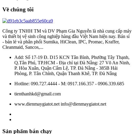
Về chúng tôi
Công ty TNHH TM và DV Phạm Gia Nguyễn là nhà cung cấp máy
và thiết bị vệ sinh công nghiệp hàng đầu Việt Nam hiện nay. Bán sỉ
- bán lẻ và phân phối Sumika, HiClean, IPC, Promac, Kraffer,
Cleanmaid, Sancos,...
Add: Số 17-19 Đ. D15 KCN Tân Bình, Phường Tây Thạnh,
Q.Tân Phú, TP.HCM - Địa chỉ tại Đà Nẵng: 27 Võ An Ninh,
P. Hòa Xuân, Quận Cẩm Lệ, TP. Đà Nẵng - 385B Hải
Phòng, P. Tân Chính, Quận Thanh Khê, TP. Đà Nẵng
Hotline: 090.727.4444 - M: 0917.166.357 - 0906.339.685
tienthanhkd@gmail.com
www.dienmaygiatot.net info@dienmaygiatot.net
Sản phẩm bán chạy