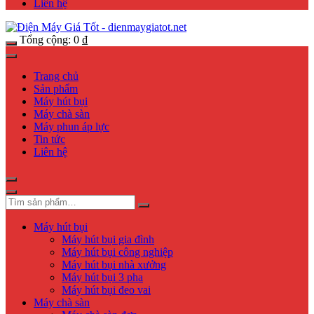
Liên hệ
Tổng cộng:
0
₫
Trang chủ
Sản phẩm
Máy hút bụi
Máy chà sàn
Máy phun áp lực
Tin tức
Liên hệ
Máy hút bụi
Máy hút bụi gia đình
Máy hút bụi công nghiệp
Máy hút bụi nhà xưởng
Máy hút bụi 3 pha
Máy hút bụi đeo vai
Máy chà sàn