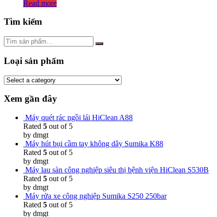
Read more
Tìm kiếm
Loại sản phẩm
Xem gần đây
Máy quét rác ngồi lái HiClean A88
Rated
5
out of 5
by dmgt
Máy hút bụi cầm tay không dây Sumika K88
Rated
5
out of 5
by dmgt
Máy lau sàn công nghiệp siêu thị bệnh viện HiClean S530B
Rated
5
out of 5
by dmgt
Máy rửa xe công nghiệp Sumika S250 250bar
Rated
5
out of 5
by dmgt