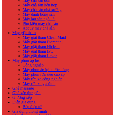
Máy chà sàn đơn
Máy chà sàn liên hợp
Máy chà sàn nhà xưởng
Máy đánh bóng sàn
Máy lau sàn ngồi lái
Phụ kiện máy chà sàn
Acquy máy chà sàn
Máy giặt thảm
Máy giặt thảm Clean Maid
Máy giặt thảm Fiorentini
Máy giặt thảm Hiclean
Máy giặt thảm IPC
Máy giặt thảm Lavor
Máy phun áp lực
Công nghiệp
Máy phun áp lực nước nóng
Máy phun rửa siêu cao áp
Máy rửa xe công nghiệp
Máy rửa xe gia đình
Ghế massage
Ghế xếp thư giãn
Giường xếp
Điện gia dụng
Bếp điện từ
Gia dụng thông minh