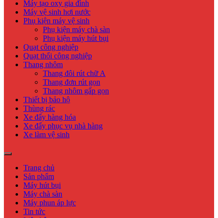
Máy tạo oxy gia đình
Máy vệ sinh hơi nước
Phụ kiện máy vệ sinh
Phụ kiện máy chà sàn
Phụ kiện máy hút bụi
Quạt công nghiệp
Quạt thổi công nghiệp
Thang nhôm
Thang đôi rút chữ A
Thang đơn rút gọn
Thang nhôm gấp gọn
Thiết bị bảo hộ
Thùng rác
Xe đẩy hàng hóa
Xe đẩy phục vụ nhà hàng
Xe làm vệ sinh
Trang chủ
Sản phẩm
Máy hút bụi
Máy chà sàn
Máy phun áp lực
Tin tức