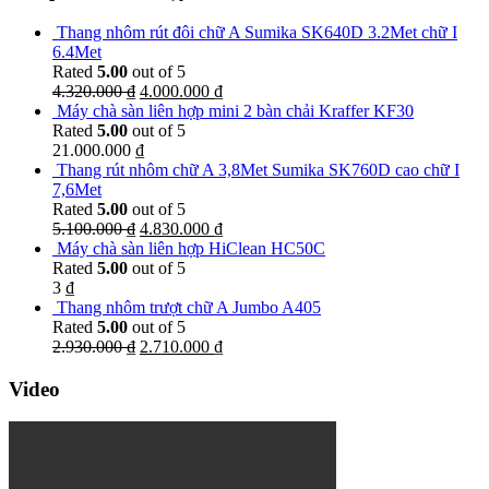
Thang nhôm rút đôi chữ A Sumika SK640D 3.2Met chữ I
6.4Met
Rated
5.00
out of 5
4.320.000
₫
4.000.000
₫
Máy chà sàn liên hợp mini 2 bàn chải Kraffer KF30
Rated
5.00
out of 5
21.000.000
₫
Thang rút nhôm chữ A 3,8Met Sumika SK760D cao chữ I
7,6Met
Rated
5.00
out of 5
5.100.000
₫
4.830.000
₫
Máy chà sàn liên hợp HiClean HC50C
Rated
5.00
out of 5
3
₫
Thang nhôm trượt chữ A Jumbo A405
Rated
5.00
out of 5
2.930.000
₫
2.710.000
₫
Video