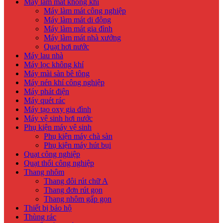
Máy làm mát không khí
Máy làm mát công nghiệp
Máy làm mát di động
Máy làm mát gia đình
Máy làm mát nhà xưởng
Quạt hơi nước
Máy lau nhà
Máy lọc không khí
Máy mài sàn bê tông
Máy nén khí công nghiệp
Máy phát điện
Máy quét rác
Máy tạo oxy gia đình
Máy vệ sinh hơi nước
Phụ kiện máy vệ sinh
Phụ kiện máy chà sàn
Phụ kiện máy hút bụi
Quạt công nghiệp
Quạt thổi công nghiệp
Thang nhôm
Thang đôi rút chữ A
Thang đơn rút gọn
Thang nhôm gấp gọn
Thiết bị bảo hộ
Thùng rác