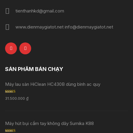
tienthanhkd@gmail.com
www.dienmaygiatot.net info@dienmaygiatot.net
SẢN PHẨM BÁN CHẠY
Máy lau sàn HiClean HC430B dùng bình ac quy
Rated
5.00
31.500.000
₫
out of 5
Máy hút bụi cầm tay không dây Sumika K88