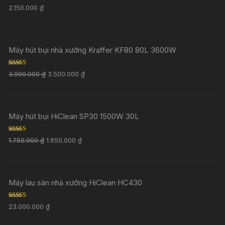
Rated
5.00
2.150.000
₫
out of 5
Máy hút bụi nhà xưởng Kraffer KF80 80L 3600W
Rated
5.00
3.990.000
₫
3.500.000
₫
out of 5
Máy hút bụi HiClean SP30 1500W 30L
Rated
5.00
1.750.000
₫
1.650.000
₫
out of 5
Máy lau sàn nhà xưởng HiClean HC430
Rated
5.00
23.000.000
₫
out of 5