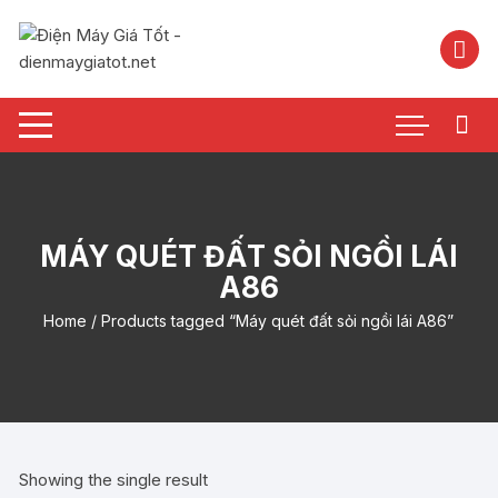
Chuyển
tới
nội
dung
MÁY QUÉT ĐẤT SỎI NGỒI LÁI
A86
Home
/ Products tagged “Máy quét đất sỏi ngồi lái A86”
Showing the single result