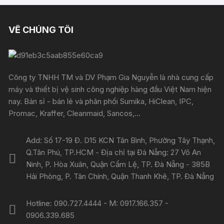
VỀ CHÚNG TÔI
Công ty TNHH TM và DV Phạm Gia Nguyễn là nhà cung cấp
máy và thiết bị vệ sinh công nghiệp hàng đầu Việt Nam hiện
nay. Bán sỉ - bán lẻ và phân phối Sumika, HiClean, IPC,
Promac, Kraffer, Cleanmaid, Sancos,...
Add: Số 17-19 Đ. D15 KCN Tân Bình, Phường Tây Thạnh,
Q.Tân Phú, TP.HCM - Địa chỉ tại Đà Nẵng: 27 Võ An
Ninh, P. Hòa Xuân, Quận Cẩm Lệ, TP. Đà Nẵng - 385B
Hải Phòng, P. Tân Chính, Quận Thanh Khê, TP. Đà Nẵng
Hotline: 090.727.4444 - M: 0917.166.357 -
0906.339.685