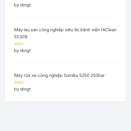
Rated
5
out
by dmgt
of 5
Máy lau sàn công nghiệp siêu thị bệnh viện HiClean
S530B
Rated
5
out
by dmgt
of 5
Máy rửa xe công nghiệp Sumika S250 250bar
Rated
5
out
by dmgt
of 5