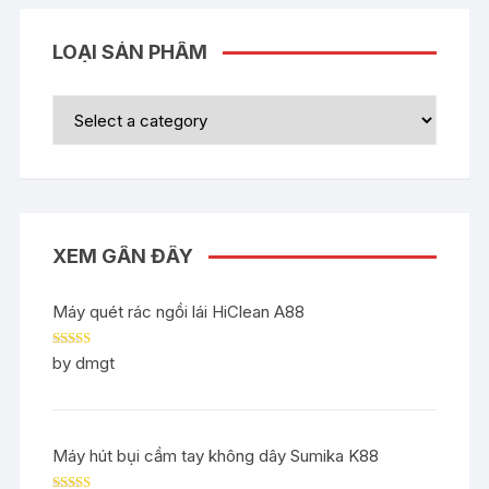
LOẠI SẢN PHẨM
XEM GẦN ĐÂY
Máy quét rác ngồi lái HiClean A88
Rated
5
out
by dmgt
of 5
Máy hút bụi cầm tay không dây Sumika K88