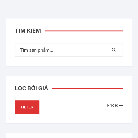
TÌM KIẾM
LỌC BỞI GIÁ
Min
Max
Price:
—
FILTER
price
price