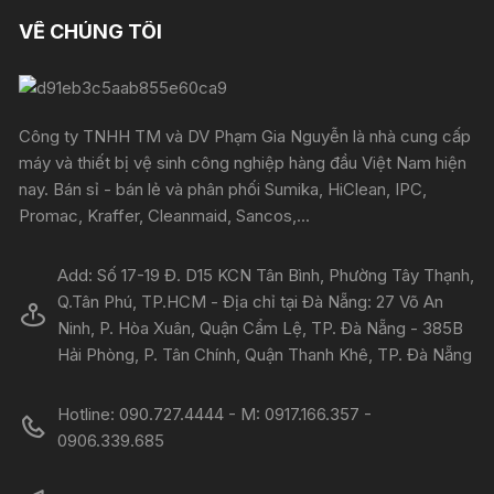
VỀ CHÚNG TÔI
Công ty TNHH TM và DV Phạm Gia Nguyễn là nhà cung cấp
máy và thiết bị vệ sinh công nghiệp hàng đầu Việt Nam hiện
nay. Bán sỉ - bán lẻ và phân phối Sumika, HiClean, IPC,
Promac, Kraffer, Cleanmaid, Sancos,...
Add: Số 17-19 Đ. D15 KCN Tân Bình, Phường Tây Thạnh,
Q.Tân Phú, TP.HCM - Địa chỉ tại Đà Nẵng: 27 Võ An
Ninh, P. Hòa Xuân, Quận Cẩm Lệ, TP. Đà Nẵng - 385B
Hải Phòng, P. Tân Chính, Quận Thanh Khê, TP. Đà Nẵng
Hotline: 090.727.4444 - M: 0917.166.357 -
0906.339.685