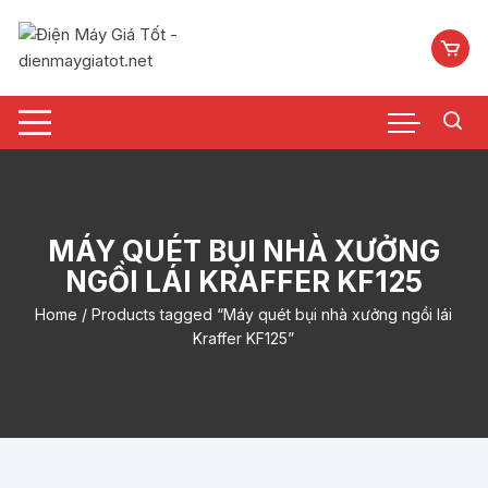
Chuyển
tới
nội
dung
MÁY QUÉT BỤI NHÀ XƯỞNG
NGỒI LÁI KRAFFER KF125
Home
/ Products tagged “Máy quét bụi nhà xưởng ngồi lái
Kraffer KF125”