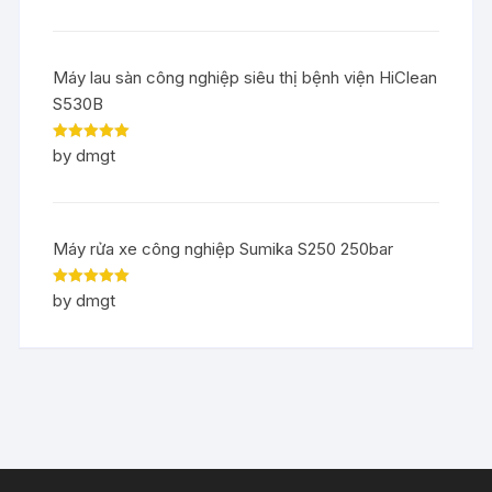
Máy lau sàn công nghiệp siêu thị bệnh viện HiClean
S530B
Rated
5
out
by dmgt
of 5
Máy rửa xe công nghiệp Sumika S250 250bar
Rated
5
out
by dmgt
of 5