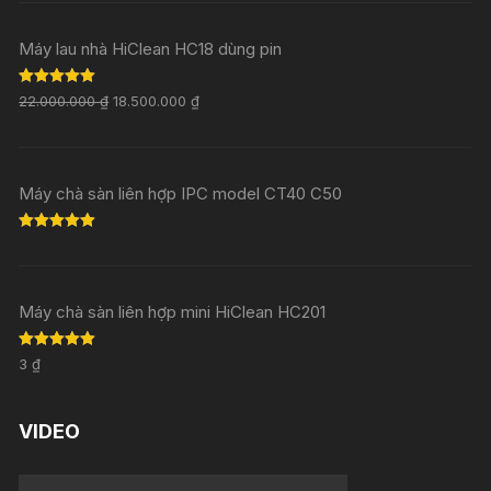
Máy lau nhà HiClean HC18 dùng pin
Rated
5.00
22.000.000
₫
18.500.000
₫
out of 5
Máy chà sàn liên hợp IPC model CT40 C50
Rated
5.00
out of 5
Máy chà sàn liên hợp mini HiClean HC201
Rated
5.00
3
₫
out of 5
VIDEO