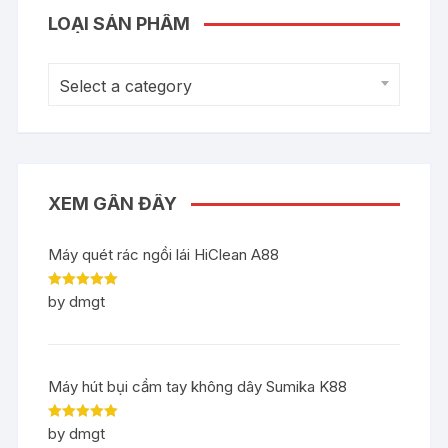
LOẠI SẢN PHẨM
Select a category
XEM GẦN ĐÂY
Máy quét rác ngồi lái HiClean A88
Rated
5
out
by dmgt
of 5
Máy hút bụi cầm tay không dây Sumika K88
Rated
5
out
by dmgt
of 5