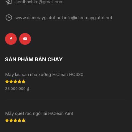
tienthanhkd@gmail.com
www.dienmaygiatot.net info@dienmaygiatot.net
SẢN PHẨM BÁN CHẠY
Máy lau sàn nhà xưởng HiClean HC430
Rated
5.00
23.000.000
₫
out of 5
Máy quét rác ngồi lái HiClean A88
Rated
5.00
out of 5