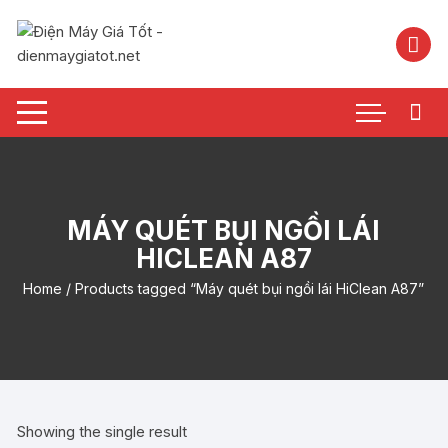
Chuyển
tới
nội
dung
MÁY QUÉT BỤI NGỒI LÁI
HICLEAN A87
Home
/ Products tagged “Máy quét bụi ngồi lái HiClean A87”
Showing the single result