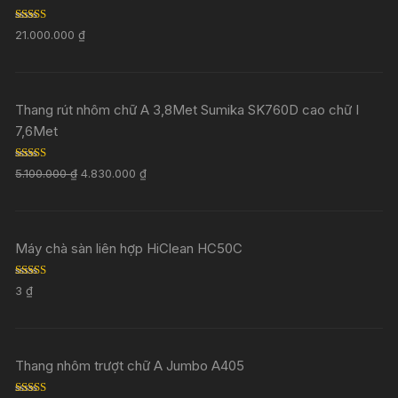
Rated
5.00
21.000.000
₫
out of 5
Thang rút nhôm chữ A 3,8Met Sumika SK760D cao chữ I
7,6Met
Rated
5.00
5.100.000
₫
4.830.000
₫
out of 5
Máy chà sàn liên hợp HiClean HC50C
Rated
5.00
3
₫
out of 5
Thang nhôm trượt chữ A Jumbo A405