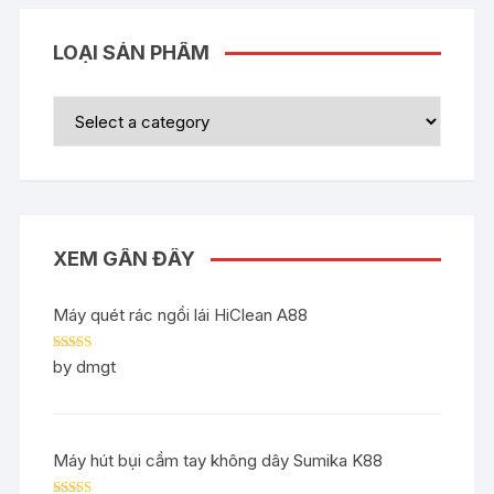
LOẠI SẢN PHẨM
XEM GẦN ĐÂY
Máy quét rác ngồi lái HiClean A88
Rated
5
out
by dmgt
of 5
Máy hút bụi cầm tay không dây Sumika K88