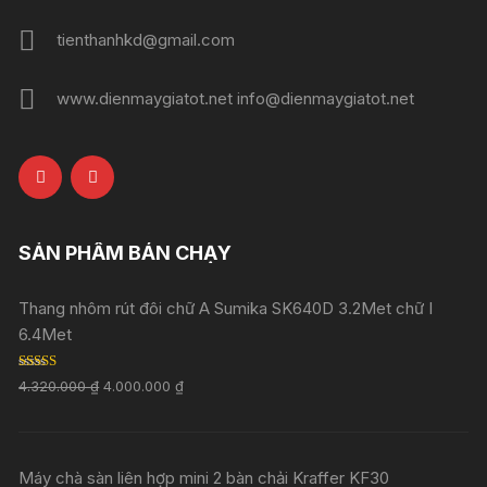
tienthanhkd@gmail.com
www.dienmaygiatot.net info@dienmaygiatot.net
SẢN PHẨM BÁN CHẠY
Thang nhôm rút đôi chữ A Sumika SK640D 3.2Met chữ I
6.4Met
Rated
5.00
4.320.000
₫
4.000.000
₫
out of 5
Máy chà sàn liên hợp mini 2 bàn chải Kraffer KF30