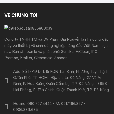
VỀ CHÚNG TÔI
Công ty TNHH TM và DV Phạm Gia Nguyễn là nhà cung cấp
máy và thiết bị vệ sinh công nghiệp hàng đầu Việt Nam hiện
nay. Bán sỉ - bán lẻ và phân phối Sumika, HiClean, IPC,
Promac, Kraffer, Cleanmaid, Sancos,...
Add: Số 17-19 Đ. D15 KCN Tân Bình, Phường Tây Thạnh,
Q.Tân Phú, TP.HCM - Địa chỉ tại Đà Nẵng: 27 Võ An
Ninh, P. Hòa Xuân, Quận Cẩm Lệ, TP. Đà Nẵng - 385B
Hải Phòng, P. Tân Chính, Quận Thanh Khê, TP. Đà Nẵng
Hotline: 090.727.4444 - M: 0917.166.357 -
0906.339.685