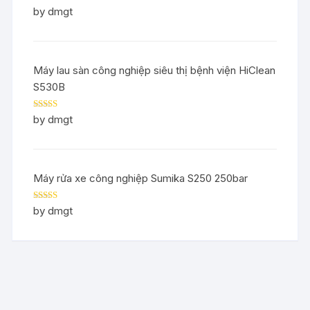
Rated
5
out
by dmgt
of 5
Máy lau sàn công nghiệp siêu thị bệnh viện HiClean
S530B
Rated
5
out
by dmgt
of 5
Máy rửa xe công nghiệp Sumika S250 250bar
Rated
5
out
by dmgt
of 5