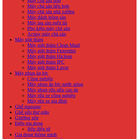
Máy chà sàn đơn
Máy chà sàn liên hợp
Máy chà sàn nhà xưởng
Máy đánh bóng sàn
Máy lau sàn ngồi lái
Phụ kiện máy chà sàn
Acquy máy chà sàn
Máy giặt thảm
Máy giặt thảm Clean Maid
Máy giặt thảm Fiorentini
Máy giặt thảm Hiclean
Máy giặt thảm IPC
Máy giặt thảm Lavor
Máy phun áp lực
Công nghiệp
Máy phun áp lực nước nóng
Máy phun rửa siêu cao áp
Máy rửa xe công nghiệp
Máy rửa xe gia đình
Ghế massage
Ghế xếp thư giãn
Giường xếp
Điện gia dụng
Bếp điện từ
Gia dụng thông minh