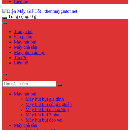
Liên hệ
Tổng cộng:
0
₫
Trang chủ
Sản phẩm
Máy hút bụi
Máy chà sàn
Máy phun áp lực
Tin tức
Liên hệ
Máy hút bụi
Máy hút bụi gia đình
Máy hút bụi công nghiệp
Máy hút bụi nhà xưởng
Máy hút bụi 3 pha
Máy hút bụi đeo vai
Máy chà sàn