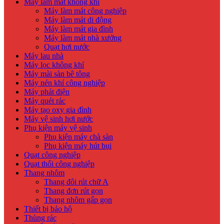
Máy làm mát không khí
Máy làm mát công nghiệp
Máy làm mát di động
Máy làm mát gia đình
Máy làm mát nhà xưởng
Quạt hơi nước
Máy lau nhà
Máy lọc không khí
Máy mài sàn bê tông
Máy nén khí công nghiệp
Máy phát điện
Máy quét rác
Máy tạo oxy gia đình
Máy vệ sinh hơi nước
Phụ kiện máy vệ sinh
Phụ kiện máy chà sàn
Phụ kiện máy hút bụi
Quạt công nghiệp
Quạt thổi công nghiệp
Thang nhôm
Thang đôi rút chữ A
Thang đơn rút gọn
Thang nhôm gấp gọn
Thiết bị bảo hộ
Thùng rác