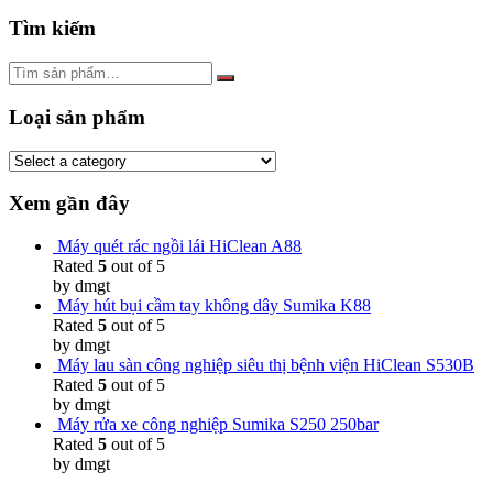
Tìm kiếm
Loại sản phẩm
Xem gần đây
Máy quét rác ngồi lái HiClean A88
Rated
5
out of 5
by dmgt
Máy hút bụi cầm tay không dây Sumika K88
Rated
5
out of 5
by dmgt
Máy lau sàn công nghiệp siêu thị bệnh viện HiClean S530B
Rated
5
out of 5
by dmgt
Máy rửa xe công nghiệp Sumika S250 250bar
Rated
5
out of 5
by dmgt