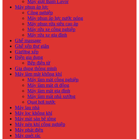
Máy giặt thảm Lavor
Máy phun áp lực
Công nghiệp
Máy phun áp lực nước nóng
Máy phun rửa siêu cao áp
Máy rửa xe công nghiệp
Máy rửa xe gia đình
Ghế massage
Ghế xếp thư giãn
Giường xếp
Điện gia dụng
Bếp điện từ
Gia dụng thông minh
Máy làm mát không khí
Máy làm mát công nghiệp
Máy làm mát di động
Máy làm mát gia đình
Máy làm mát nhà xưởng
Quạt hơi nước
Máy lau nhà
Máy lọc không khí
Máy mài sàn bê tông
Máy nén khí công nghiệp
Máy phát điện
Máy quét rác