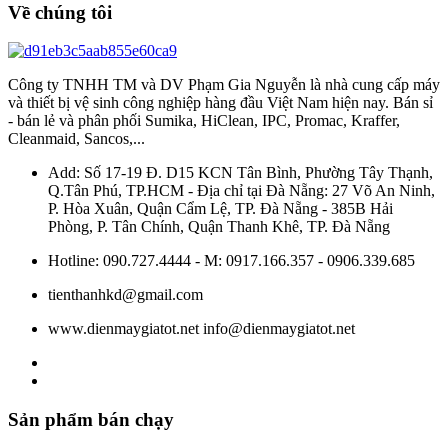
Về chúng tôi
Công ty TNHH TM và DV Phạm Gia Nguyễn là nhà cung cấp máy
và thiết bị vệ sinh công nghiệp hàng đầu Việt Nam hiện nay. Bán sỉ
- bán lẻ và phân phối Sumika, HiClean, IPC, Promac, Kraffer,
Cleanmaid, Sancos,...
Add: Số 17-19 Đ. D15 KCN Tân Bình, Phường Tây Thạnh,
Q.Tân Phú, TP.HCM - Địa chỉ tại Đà Nẵng: 27 Võ An Ninh,
P. Hòa Xuân, Quận Cẩm Lệ, TP. Đà Nẵng - 385B Hải
Phòng, P. Tân Chính, Quận Thanh Khê, TP. Đà Nẵng
Hotline: 090.727.4444 - M: 0917.166.357 - 0906.339.685
tienthanhkd@gmail.com
www.dienmaygiatot.net info@dienmaygiatot.net
Sản phẩm bán chạy