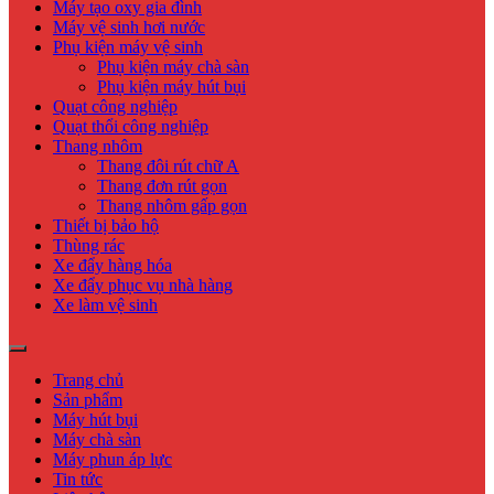
Máy tạo oxy gia đình
Máy vệ sinh hơi nước
Phụ kiện máy vệ sinh
Phụ kiện máy chà sàn
Phụ kiện máy hút bụi
Quạt công nghiệp
Quạt thổi công nghiệp
Thang nhôm
Thang đôi rút chữ A
Thang đơn rút gọn
Thang nhôm gấp gọn
Thiết bị bảo hộ
Thùng rác
Xe đẩy hàng hóa
Xe đẩy phục vụ nhà hàng
Xe làm vệ sinh
Trang chủ
Sản phẩm
Máy hút bụi
Máy chà sàn
Máy phun áp lực
Tin tức