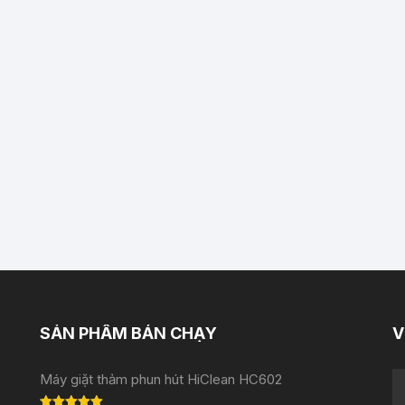
SẢN PHẨM BÁN CHẠY
V
Máy giặt thảm phun hút HiClean HC602