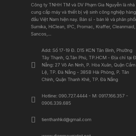
Công ty TNHH TM và DV Phạm Gia Nguyễn là nhà
cung cấp máy và thiết bị vệ sinh công nghiệp hàng
đầu Việt Nam hiện nay. Bán sỉ - bán lẻ và phân phố
Sumika, HiClean, IPC, Promac, Kraffer, Cleanmaid,
Sancos,...
Add: Số 17-19 Đ. D15 KCN Tân Bình, Phường
Tây Thạnh, Q.Tân Phú, TP.HCM - Địa chỉ tại 
Nẵng: 27 Võ An Ninh, P. Hòa Xuân, Quận Cẩm
Lệ, TP. Đà Nẵng - 385B Hải Phòng, P. Tân
Chính, Quận Thanh Khê, TP. Đà Nẵng
Hotline: 090.727.4444 - M: 0917.166.357 -
0906.339.685
tienthanhkd@gmail.com
www.dienmaygiatot.net