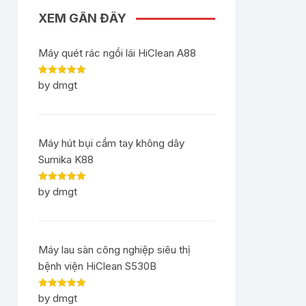
XEM GẦN ĐÂY
Máy quét rác ngồi lái HiClean A88
Rated
5
out
by dmgt
of 5
Máy hút bụi cầm tay không dây
Sumika K88
Rated
5
out
by dmgt
of 5
Máy lau sàn công nghiệp siêu thị
bệnh viện HiClean S530B
Rated
5
out
by dmgt
of 5