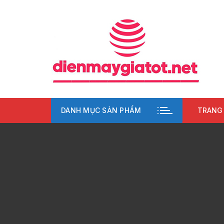
Chuyển
tới
nội
dung
DANH MỤC SẢN PHẨM
TRANG