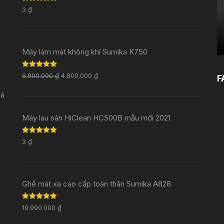
Rated
5.00
3
₫
out of 5
i
Máy làm mát không khí Sumika K750
Rated
5.00
6.900.000
₫
4.800.000
₫
F
out of 5
Đà
Máy lau sàn HiClean HC500B mẫu mới 2021
Rated
5.00
3
₫
out of 5
Ghế mát xa cao cấp toàn thân Sumika A828
Rated
5.00
19.990.000
₫
out of 5