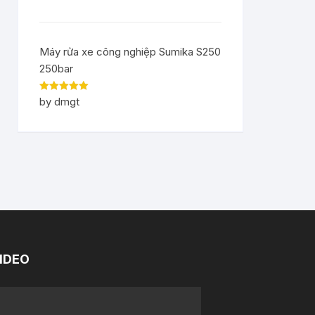
Máy rửa xe công nghiệp Sumika S250
250bar
Rated
5
out
by dmgt
of 5
IDEO