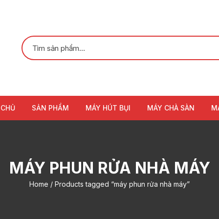
 CHỦ
SẢN PHẨM
MÁY HÚT BỤI
MÁY CHÀ SÀN
M
MÁY PHUN RỬA NHÀ MÁY
Home
/ Products tagged “máy phun rửa nhà máy”