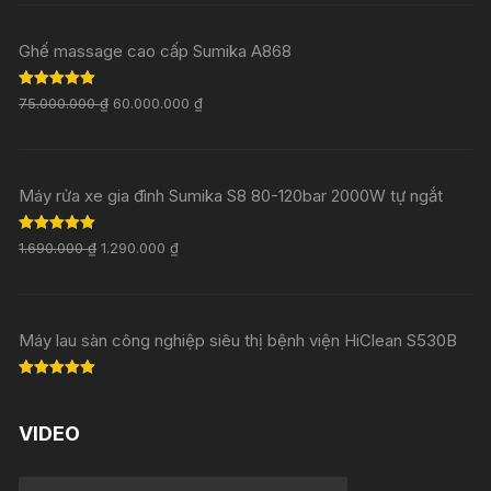
Ghế massage cao cấp Sumika A868
Rated
5.00
75.000.000
₫
60.000.000
₫
out of 5
Máy rửa xe gia đình Sumika S8 80-120bar 2000W tự ngắt
Rated
5.00
1.690.000
₫
1.290.000
₫
out of 5
Máy lau sàn công nghiệp siêu thị bệnh viện HiClean S530B
Rated
5.00
out of 5
VIDEO