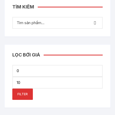
TÌM KIẾM
LỌC BỞI GIÁ
Min
price
Max
price
FILTER