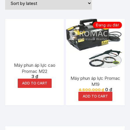
Đang ưu đãi!
Máy phun áp lực cao
Promac M22
3
₫
Máy phun áp lực Promac
ADD TO CART
M19
0
₫
4.500.000
₫
ADD TO CART