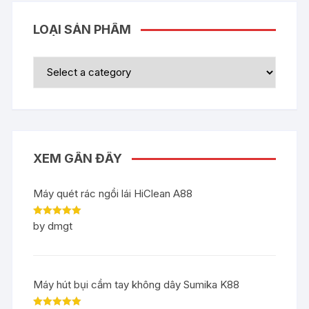
LOẠI SẢN PHẨM
XEM GẦN ĐÂY
Máy quét rác ngồi lái HiClean A88
Rated
5
out
by dmgt
of 5
Máy hút bụi cầm tay không dây Sumika K88