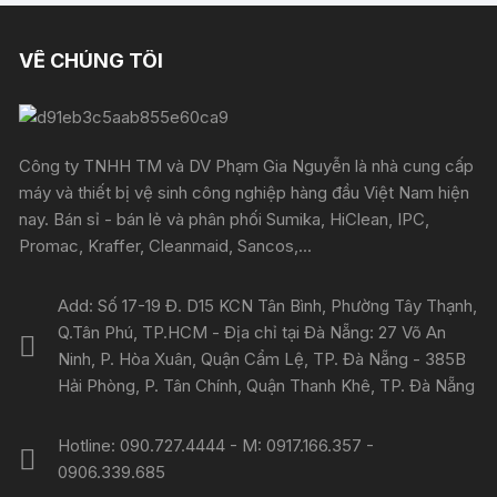
VỀ CHÚNG TÔI
Công ty TNHH TM và DV Phạm Gia Nguyễn là nhà cung cấp
máy và thiết bị vệ sinh công nghiệp hàng đầu Việt Nam hiện
nay. Bán sỉ - bán lẻ và phân phối Sumika, HiClean, IPC,
Promac, Kraffer, Cleanmaid, Sancos,...
Add: Số 17-19 Đ. D15 KCN Tân Bình, Phường Tây Thạnh,
Q.Tân Phú, TP.HCM - Địa chỉ tại Đà Nẵng: 27 Võ An
Ninh, P. Hòa Xuân, Quận Cẩm Lệ, TP. Đà Nẵng - 385B
Hải Phòng, P. Tân Chính, Quận Thanh Khê, TP. Đà Nẵng
Hotline: 090.727.4444 - M: 0917.166.357 -
0906.339.685