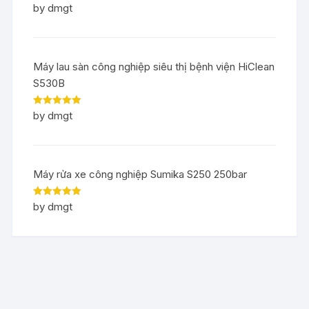
Rated
5
out
by dmgt
of 5
Máy lau sàn công nghiệp siêu thị bệnh viện HiClean
S530B
Rated
5
out
by dmgt
of 5
Máy rửa xe công nghiệp Sumika S250 250bar
Rated
5
out
by dmgt
of 5