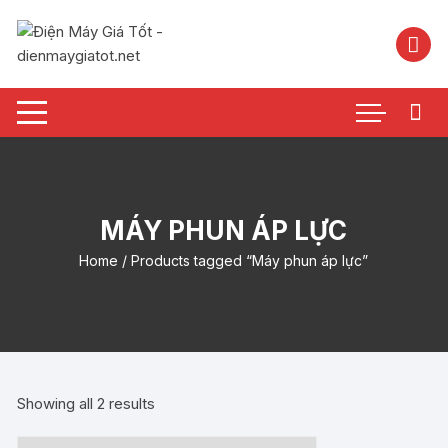
Chuyển
tới
nội
dung
MÁY PHUN ÁP LỰC
Home
/ Products tagged “Máy phun áp lực”
Showing all 2 results