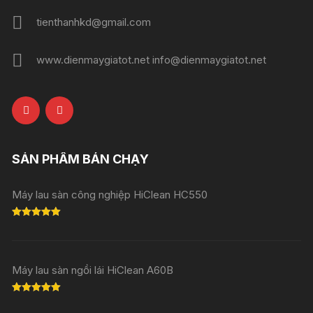
tienthanhkd@gmail.com
www.dienmaygiatot.net info@dienmaygiatot.net
SẢN PHẨM BÁN CHẠY
Máy lau sàn công nghiệp HiClean HC550
Rated
5.00
out of 5
Máy lau sàn ngồi lái HiClean A60B
Rated
5.00
out of 5