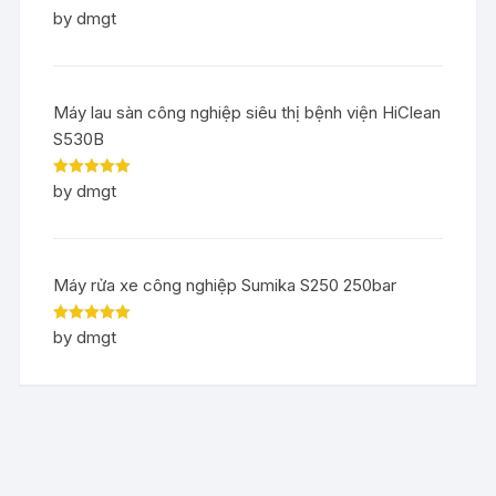
Rated
5
out
by dmgt
of 5
Máy lau sàn công nghiệp siêu thị bệnh viện HiClean
S530B
Rated
5
out
by dmgt
of 5
Máy rửa xe công nghiệp Sumika S250 250bar
Rated
5
out
by dmgt
of 5