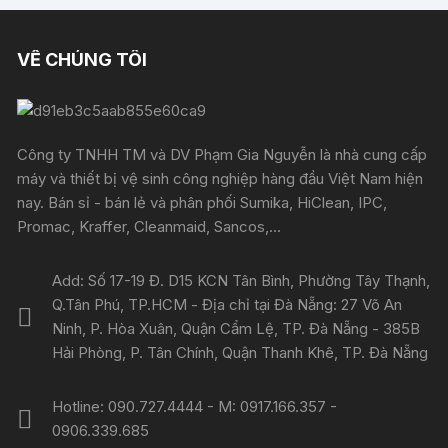
VỀ CHÚNG TÔI
Công ty TNHH TM và DV Phạm Gia Nguyễn là nhà cung cấp
máy và thiết bị vệ sinh công nghiệp hàng đầu Việt Nam hiện
nay. Bán sỉ - bán lẻ và phân phối Sumika, HiClean, IPC,
Promac, Kraffer, Cleanmaid, Sancos,...
Add: Số 17-19 Đ. D15 KCN Tân Bình, Phường Tây Thạnh,
Q.Tân Phú, TP.HCM - Địa chỉ tại Đà Nẵng: 27 Võ An
Ninh, P. Hòa Xuân, Quận Cẩm Lệ, TP. Đà Nẵng - 385B
Hải Phòng, P. Tân Chính, Quận Thanh Khê, TP. Đà Nẵng
Hotline: 090.727.4444 - M: 0917.166.357 -
0906.339.685