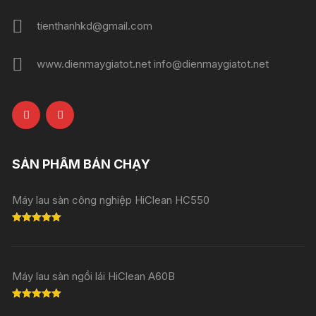
tienthanhkd@gmail.com
www.dienmaygiatot.net info@dienmaygiatot.net
SẢN PHẨM BÁN CHẠY
Máy lau sàn công nghiệp HiClean HC550
Rated
5.00
out of 5
Máy lau sàn ngồi lái HiClean A60B
Rated
5.00