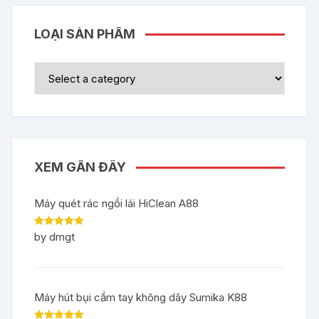
LOẠI SẢN PHẨM
XEM GẦN ĐÂY
Máy quét rác ngồi lái HiClean A88
Rated
5
out
by dmgt
of 5
Máy hút bụi cầm tay không dây Sumika K88