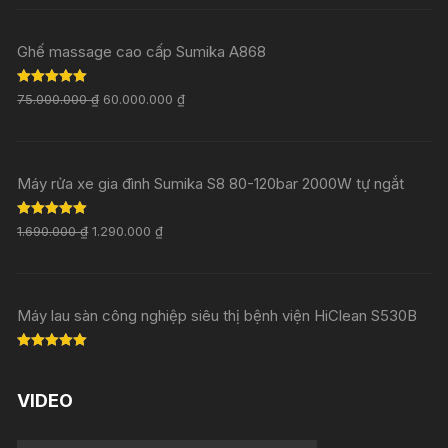
out of 5
Ghế massage cao cấp Sumika A868
Rated
5.00
75.000.000
₫
60.000.000
₫
out of 5
Máy rửa xe gia đình Sumika S8 80-120bar 2000W tự ngắt
Rated
5.00
1.690.000
₫
1.290.000
₫
out of 5
Máy lau sàn công nghiệp siêu thị bệnh viện HiClean S530B
Rated
5.00
out of 5
VIDEO