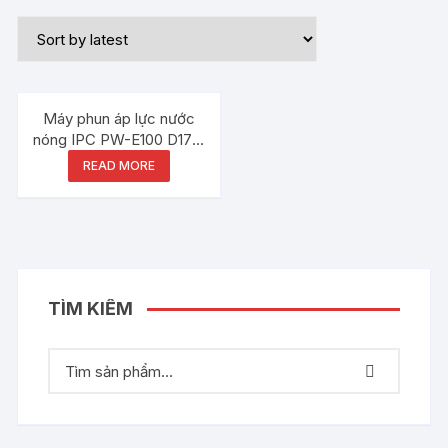
Máy phun áp lực nước
nóng IPC PW-E100 D1712
P36 T
READ MORE
TÌM KIẾM