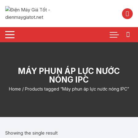
Chuyển
tới
nội
dung
MÁY PHUN ÁP LỰC NƯỚC
NÓNG IPC
Home
/ Products tagged “Máy phun áp lực nước nóng IPC”
Showing the single result