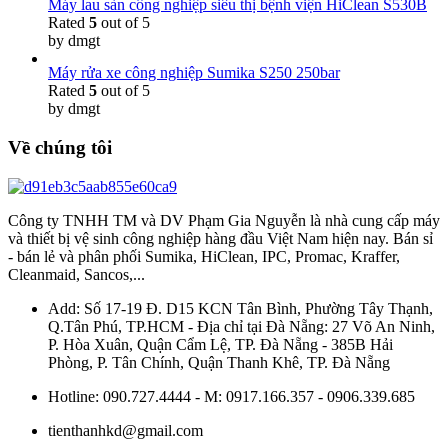
Máy lau sàn công nghiệp siêu thị bệnh viện HiClean S530B
Rated
5
out of 5
by dmgt
Máy rửa xe công nghiệp Sumika S250 250bar
Rated
5
out of 5
by dmgt
Về chúng tôi
Công ty TNHH TM và DV Phạm Gia Nguyễn là nhà cung cấp máy
và thiết bị vệ sinh công nghiệp hàng đầu Việt Nam hiện nay. Bán sỉ
- bán lẻ và phân phối Sumika, HiClean, IPC, Promac, Kraffer,
Cleanmaid, Sancos,...
Add: Số 17-19 Đ. D15 KCN Tân Bình, Phường Tây Thạnh,
Q.Tân Phú, TP.HCM - Địa chỉ tại Đà Nẵng: 27 Võ An Ninh,
P. Hòa Xuân, Quận Cẩm Lệ, TP. Đà Nẵng - 385B Hải
Phòng, P. Tân Chính, Quận Thanh Khê, TP. Đà Nẵng
Hotline: 090.727.4444 - M: 0917.166.357 - 0906.339.685
tienthanhkd@gmail.com