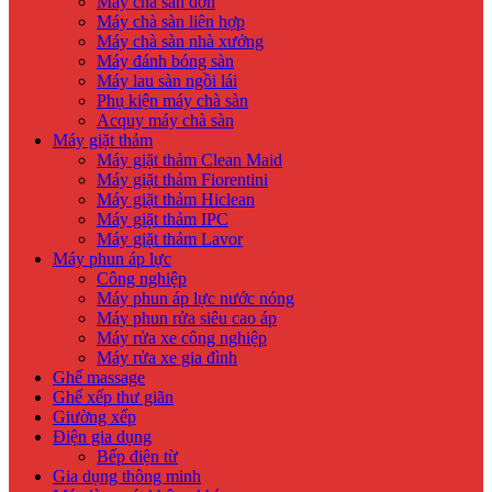
Máy chà sàn đơn
Máy chà sàn liên hợp
Máy chà sàn nhà xưởng
Máy đánh bóng sàn
Máy lau sàn ngồi lái
Phụ kiện máy chà sàn
Acquy máy chà sàn
Máy giặt thảm
Máy giặt thảm Clean Maid
Máy giặt thảm Fiorentini
Máy giặt thảm Hiclean
Máy giặt thảm IPC
Máy giặt thảm Lavor
Máy phun áp lực
Công nghiệp
Máy phun áp lực nước nóng
Máy phun rửa siêu cao áp
Máy rửa xe công nghiệp
Máy rửa xe gia đình
Ghế massage
Ghế xếp thư giãn
Giường xếp
Điện gia dụng
Bếp điện từ
Gia dụng thông minh