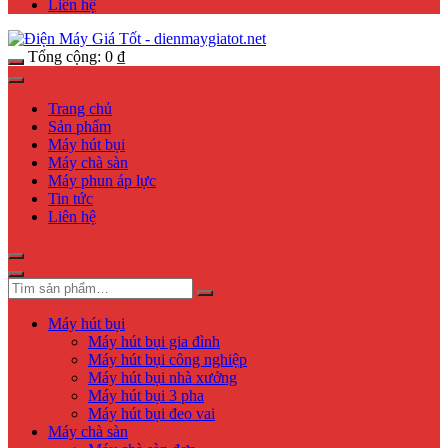
Liên hệ
Tổng cộng:
0
₫
Trang chủ
Sản phẩm
Máy hút bụi
Máy chà sàn
Máy phun áp lực
Tin tức
Liên hệ
Máy hút bụi
Máy hút bụi gia đình
Máy hút bụi công nghiệp
Máy hút bụi nhà xưởng
Máy hút bụi 3 pha
Máy hút bụi đeo vai
Máy chà sàn