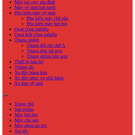
Máy tạo oxy gia đình
Máy vệ sinh hơi nước
Phụ kiện máy vệ sinh
Phụ kiện máy chà sàn
Phụ kiện máy hút bụi
Quạt công nghiệp
Quạt thổi công nghiệp
Thang nhôm
Thang đôi rút chữ A
Thang đơn rút gọn
Thang nhôm gấp gọn
Thiết bị bảo hộ
Thùng rác
Xe đẩy hàng hóa
Xe đẩy phục vụ nhà hàng
Xe làm vệ sinh
Trang chủ
Sản phẩm
Máy hút bụi
Máy chà sàn
Máy phun áp lực
Tin tức