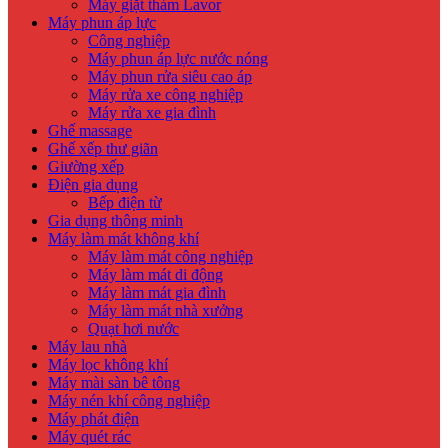
Máy giặt thảm Lavor
Máy phun áp lực
Công nghiệp
Máy phun áp lực nước nóng
Máy phun rửa siêu cao áp
Máy rửa xe công nghiệp
Máy rửa xe gia đình
Ghế massage
Ghế xếp thư giãn
Giường xếp
Điện gia dụng
Bếp điện từ
Gia dụng thông minh
Máy làm mát không khí
Máy làm mát công nghiệp
Máy làm mát di động
Máy làm mát gia đình
Máy làm mát nhà xưởng
Quạt hơi nước
Máy lau nhà
Máy lọc không khí
Máy mài sàn bê tông
Máy nén khí công nghiệp
Máy phát điện
Máy quét rác