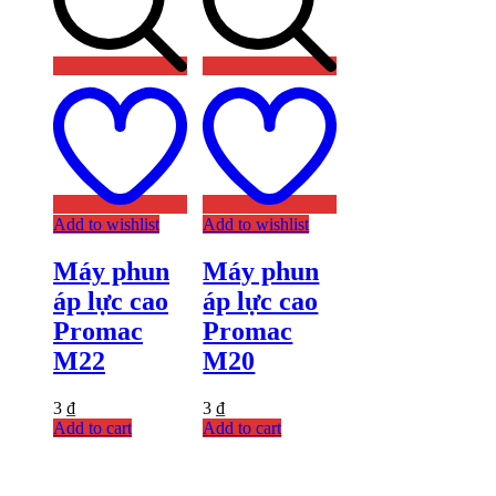
Add to wishlist
Add to wishlist
Máy phun
Máy phun
áp lực cao
áp lực cao
Promac
Promac
M22
M20
3
₫
3
₫
Add to cart
Add to cart