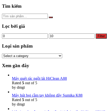
Tìm kiếm
Lọc bởi giá
Min
Max
Filter
price
price
Loại sản phẩm
Xem gần đây
Máy quét rác ngồi lái HiClean A88
Rated
5
out of 5
by dmgt
Máy hút bụi cầm tay không dây Sumika K88
Rated
5
out of 5
by dmgt