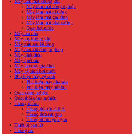
Máy làm mát không khí
Máy làm mát công nghiệp
Máy làm mát di động
Máy làm mát gia đình
Máy làm mát nhà xưởng
Quạt hơi nước
Máy lau nhà
Máy lọc không khí
Máy mài sàn bê tông
Máy nén khí công nghiệp
Máy phát điện
Máy quét rác
Máy tạo oxy gia đình
Máy vệ sinh hơi nước
Phụ kiện máy vệ sinh
Phụ kiện máy chà sàn
Phụ kiện máy hút bụi
Quạt công nghiệp
Quạt thổi công nghiệp
Thang nhôm
Thang đôi rút chữ A
Thang đơn rút gọn
Thang nhôm gấp gọn
Thiết bị bảo hộ
Thùng rác