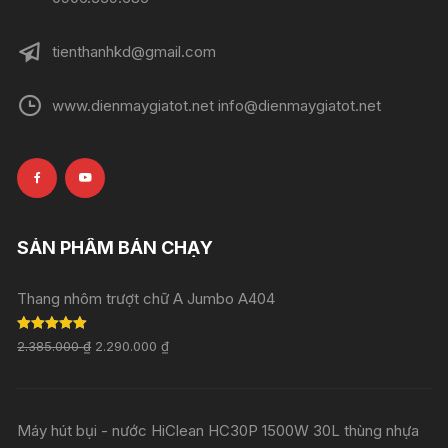
tienthanhkd@gmail.com
www.dienmaygiatot.net info@dienmaygiatot.net
SẢN PHẨM BÁN CHẠY
Thang nhôm trượt chữ A Jumbo A404
Rated
5.00
2.385.000
₫
2.290.000
₫
out of 5
Máy hút bụi - nước HiClean HC30P 1500W 30L thùng nhựa