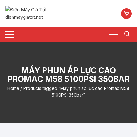
Chuyển
tới
nội
dung
MÁY PHUN ÁP LỰC CAO
PROMAC M58 5100PSI 350BAR
Home
/ Products tagged “Máy phun áp lực cao Promac M58
5100PSI 350bar”