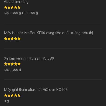
Abs chính hãng
Rated
5.00
1.990.000
₫
1.910.000
₫
out of 5
Máy lau sàn Kraffer KF60 dùng tiệc cưới xưởng siêu thị
Rated
5.00
out of 5
Xe làm vệ sinh Hiclean HC 086
Rated
5.00
1.890.000
₫
out of 5
Máy giặt thảm phun hút HiClean HC602
Rated
5.00
3
₫
out of 5