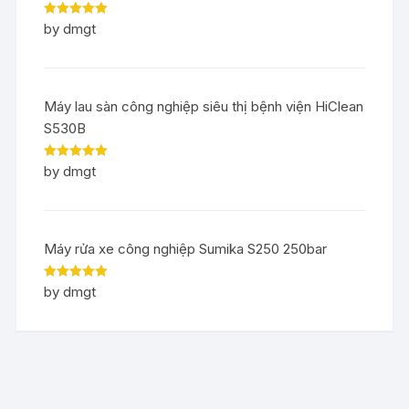
Rated
5
out
by dmgt
of 5
Máy lau sàn công nghiệp siêu thị bệnh viện HiClean
S530B
Rated
5
out
by dmgt
of 5
Máy rửa xe công nghiệp Sumika S250 250bar
Rated
5
out
by dmgt
of 5