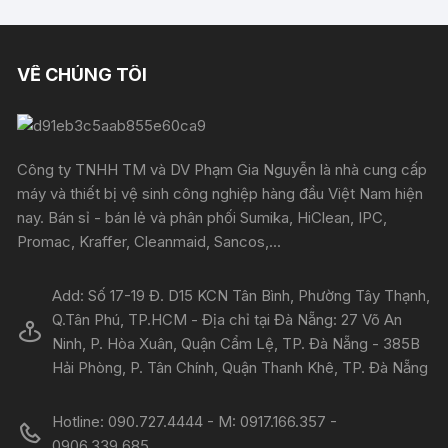
VỀ CHÚNG TÔI
Công ty TNHH TM và DV Phạm Gia Nguyễn là nhà cung cấp
máy và thiết bị vệ sinh công nghiệp hàng đầu Việt Nam hiện
nay. Bán sỉ - bán lẻ và phân phối Sumika, HiClean, IPC,
Promac, Kraffer, Cleanmaid, Sancos,...
Add: Số 17-19 Đ. D15 KCN Tân Bình, Phường Tây Thạnh,
Q.Tân Phú, TP.HCM - Địa chỉ tại Đà Nẵng: 27 Võ An
Ninh, P. Hòa Xuân, Quận Cẩm Lệ, TP. Đà Nẵng - 385B
Hải Phòng, P. Tân Chính, Quận Thanh Khê, TP. Đà Nẵng
Hotline: 090.727.4444 - M: 0917.166.357 -
0906.339.685