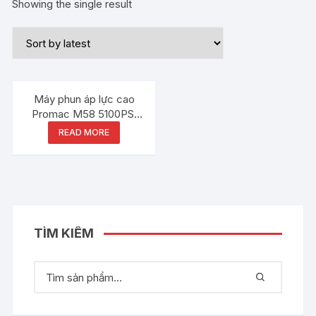
Showing the single result
Máy phun áp lực cao
Promac M58 5100PSI
350bar 15kW
READ MORE
TÌM KIẾM