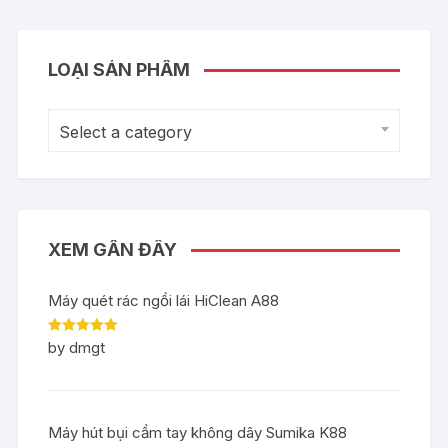
LOẠI SẢN PHẨM
Select a category
XEM GẦN ĐÂY
Máy quét rác ngồi lái HiClean A88
Rated
5
out
by dmgt
of 5
Máy hút bụi cầm tay không dây Sumika K88