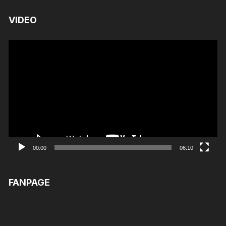
VIDEO
Trình
chơi
Video
00:00
06:10
FANPAGE