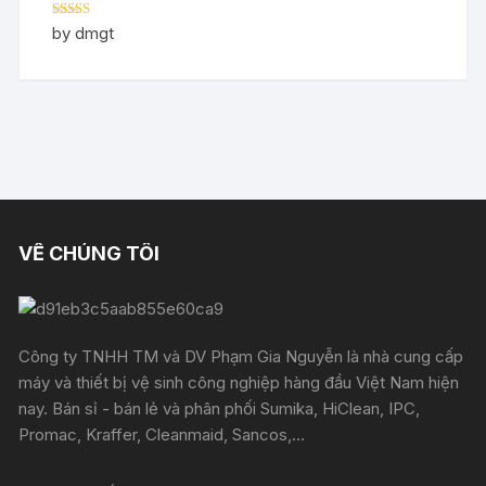
Rated
5
out
by dmgt
of 5
VỀ CHÚNG TÔI
Công ty TNHH TM và DV Phạm Gia Nguyễn là nhà cung cấp
máy và thiết bị vệ sinh công nghiệp hàng đầu Việt Nam hiện
nay. Bán sỉ - bán lẻ và phân phối Sumika, HiClean, IPC,
Promac, Kraffer, Cleanmaid, Sancos,...