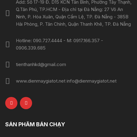
Add: Số 17-19 Đ. D15 KCN Tân Bình, Phường Tây Thạnh,
Q.Tân Phú, TP.HCM - Địa chỉ tại Đà Nẵng: 27 Võ An
Ninh, P. Hòa Xuân, Quận Cẩm Lệ, TP. Đà Nẵng - 385B
Hải Phòng, P. Tân Chính, Quận Thanh Khê, TP. Đà Nẵng
Hotline: 090.727.4444 - M: 0917.166.357 -
0906.339.685
tienthanhkd@gmail.com
www.dienmaygiatot.net info@dienmaygiatot.net
SẢN PHẨM BÁN CHẠY