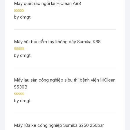
Máy quét rác ngồi lái HiClean A88
Rated
5
out
by dmgt
of 5
Máy hút bụi cầm tay không dây Sumika K88
Rated
5
out
by dmgt
of 5
Máy lau sàn công nghiệp siêu thị bệnh viện HiClean
S530B
Rated
5
out
by dmgt
of 5
Máy rửa xe công nghiệp Sumika S250 250bar