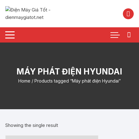
Chuyển
tới
nội
dung
MÁY PHÁT ĐIỆN HYUNDAI
Home
/ Products tagged “Máy phát điện Hyundai”
Showing the single result