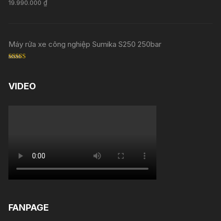
Rated
5.00
19.990.000
₫
out of 5
Máy rửa xe công nghiệp Sumika S250 250bar
Rated
5.00
out of 5
VIDEO
FANPAGE