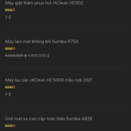
Máy giặt thảm phun hút HiClean HC602
Rated
5.00
3
₫
out of 5
Máy làm mát không khí Sumika K750
Rated
5.00
6.900.000
₫
4.800.000
₫
out of 5
Máy lau sàn HiClean HC500B mẫu mới 2021
Rated
5.00
3
₫
out of 5
Ghế mát xa cao cấp toàn thân Sumika A828