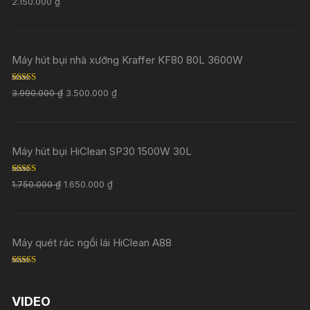
2.150.000
₫
out of 5
Máy hút bụi nhà xưởng Kraffer KF80 80L 3600W
Rated
5.00
3.990.000
₫
3.500.000
₫
out of 5
Máy hút bụi HiClean SP30 1500W 30L
Rated
5.00
1.750.000
₫
1.650.000
₫
out of 5
Máy quét rác ngồi lái HiClean A88
Rated
5.00
out of 5
VIDEO