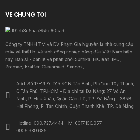
VỀ CHÚNG TÔI
Công ty TNHH TM và DV Phạm Gia Nguyễn là nhà cung cấp
máy và thiết bị vệ sinh công nghiệp hàng đầu Việt Nam hiện
nay. Bán sỉ - bán lẻ và phân phối Sumika, HiClean, IPC,
Promac, Kraffer, Cleanmaid, Sancos,...
Add: Số 17-19 Đ. D15 KCN Tân Bình, Phường Tây Thạnh,
Q.Tân Phú, TP.HCM - Địa chỉ tại Đà Nẵng: 27 Võ An
Ninh, P. Hòa Xuân, Quận Cẩm Lệ, TP. Đà Nẵng - 385B
Hải Phòng, P. Tân Chính, Quận Thanh Khê, TP. Đà Nẵng
Hotline: 090.727.4444 - M: 0917.166.357 -
0906.339.685