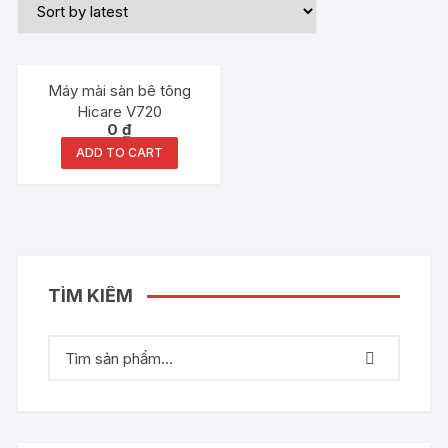
Máy mài sàn bê tông
Hicare V720
0
₫
ADD TO CART
TÌM KIẾM