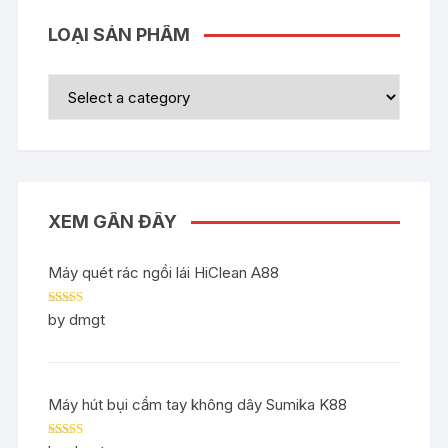
LOẠI SẢN PHẨM
XEM GẦN ĐÂY
Máy quét rác ngồi lái HiClean A88
Rated
5
out
by dmgt
of 5
Máy hút bụi cầm tay không dây Sumika K88