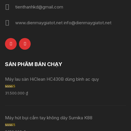
tienthanhkd@gmail.com
www.dienmaygiatot.net info@dienmaygiatot.net
SẢN PHẨM BÁN CHẠY
Máy lau sàn HiClean HC430B dùng bình ac quy
Rated
5.00
31.500.000
₫
out of 5
Máy hút bụi cầm tay không dây Sumika K88
Rated
5.00