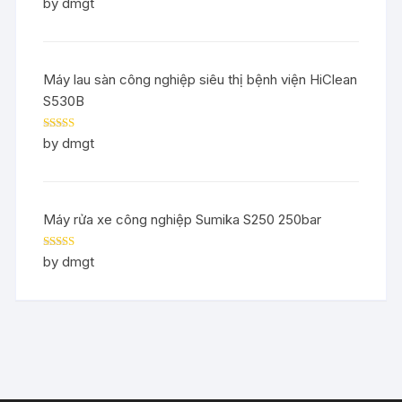
Rated
5
out
by dmgt
of 5
Máy lau sàn công nghiệp siêu thị bệnh viện HiClean
S530B
Rated
5
out
by dmgt
of 5
Máy rửa xe công nghiệp Sumika S250 250bar
Rated
5
out
by dmgt
of 5