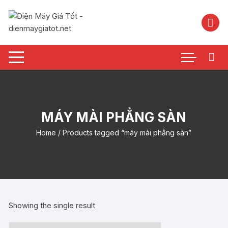
Chuyển
tới
nội
dung
MÁY MÀI PHẲNG SÀN
Home
/ Products tagged “máy mài phẳng sàn”
Showing the single result