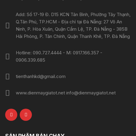
Add: Số 17-19 Đ. D15 KCN Tân Bình, Phường Tây Thạnh,
Q.Tân Phú, TP.HCM - Địa chỉ tại Đà Nẵng: 27 Võ An
Ninh, P. Hòa Xuân, Quận Cẩm Lệ, TP. Đà Nẵng - 385B
Hải Phòng, P. Tân Chính, Quận Thanh Khê, TP. Đà Nẵng
Hotline: 090.727.4444 - M: 0917.166.357 -
0906.339.685
tienthanhkd@gmail.com
www.dienmaygiatot.net info@dienmaygiatot.net
SẢN PHẨM BÁN CHẠY