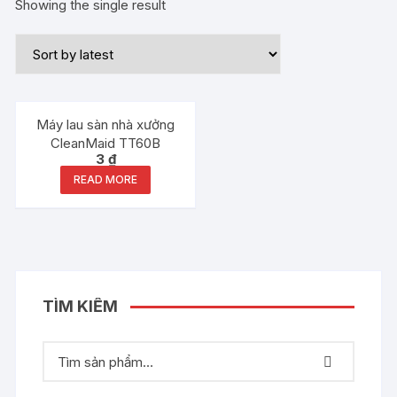
Showing the single result
Out of stock
Máy lau sàn nhà xưởng
CleanMaid TT60B
3
₫
READ MORE
TÌM KIẾM