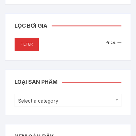
LỌC BỞI GIÁ
Min
Max
Price:
—
FILTER
price
price
LOẠI SẢN PHẨM
Select a category