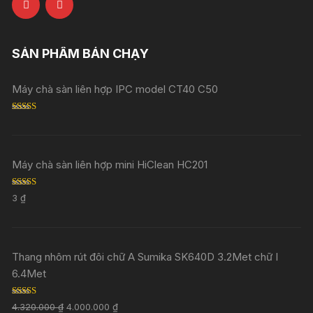
SẢN PHẨM BÁN CHẠY
Máy chà sàn liên hợp IPC model CT40 C50
Rated
5.00
out of 5
Máy chà sàn liên hợp mini HiClean HC201
Rated
5.00
3
₫
out of 5
Thang nhôm rút đôi chữ A Sumika SK640D 3.2Met chữ I
6.4Met
Rated
5.00
4.320.000
₫
4.000.000
₫