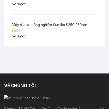
Rated
5
out
by dmgt
of 5
Máy rửa xe công nghiệp Sumika S250 250bar
Rated
5
out
by dmgt
of 5
VỀ CHÚNG TÔI
Công ty TNHH TM và DV Phạm Gia Nguyễn là nhà cung cấp