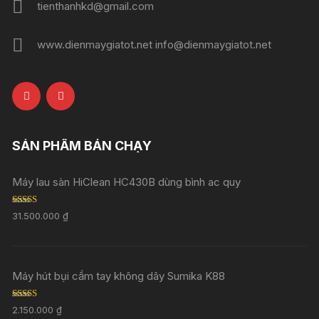
tienthanhkd@gmail.com
www.dienmaygiatot.net info@dienmaygiatot.net
SẢN PHẨM BÁN CHẠY
Máy lau sàn HiClean HC430B dùng bình ac quy
Rated
5.00
31.500.000
₫
out of 5
Máy hút bụi cầm tay không dây Sumika K88
Rated
5.00
2.150.000
₫
out of 5