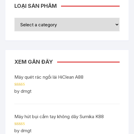
LOẠI SẢN PHẨM
XEM GẦN ĐÂY
Máy quét rác ngồi lái HiClean A88
Rated
5
out
by dmgt
of 5
Máy hút bụi cầm tay không dây Sumika K88
Rated
5
out
by dmgt
of 5