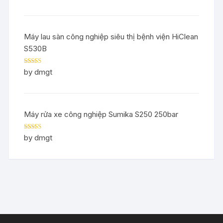
Máy lau sàn công nghiệp siêu thị bệnh viện HiClean
S530B
Rated
5
out
by dmgt
of 5
Máy rửa xe công nghiệp Sumika S250 250bar
Rated
5
out
by dmgt
of 5