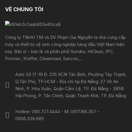
VỀ CHÚNG TÔI
Công ty TNHH TM và DV Phạm Gia Nguyễn là nhà cung cấp
máy và thiết bị vệ sinh công nghiệp hàng đầu Việt Nam hiện
nay. Bán sỉ - bán lẻ và phân phối Sumika, HiClean, IPC,
Promac, Kraffer, Cleanmaid, Sancos,...
Add: Số 17-19 Đ. D15 KCN Tân Bình, Phường Tây Thạnh,
Q.Tân Phú, TP.HCM - Địa chỉ tại Đà Nẵng: 27 Võ An
Ninh, P. Hòa Xuân, Quận Cẩm Lệ, TP. Đà Nẵng - 385B
Hải Phòng, P. Tân Chính, Quận Thanh Khê, TP. Đà Nẵng
Hotline: 090.727.4444 - M: 0917.166.357 -
0906.339.685