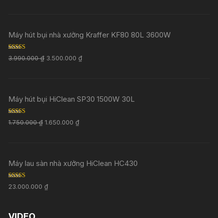
Máy hút bụi nhà xưởng Kraffer KF80 80L 3600W
Rated
5.00
3.990.000
₫
3.500.000
₫
out of 5
Máy hút bụi HiClean SP30 1500W 30L
Rated
5.00
1.750.000
₫
1.650.000
₫
out of 5
Máy lau sàn nhà xưởng HiClean HC430
Rated
5.00
23.000.000
₫
out of 5
VIDEO