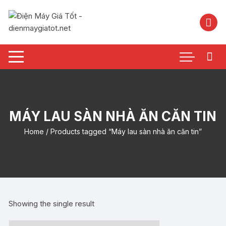
Chuyển
tới
nội
dung
MÁY LAU SÀN NHÀ ĂN CĂN TIN
Home
/ Products tagged “Máy lau sàn nhà ăn căn tin”
Showing the single result