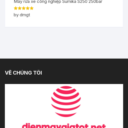
Máy rửa xe công nghiệp Sumika S250 250bar
Rated
5
out
by dmgt
of 5
VỀ CHÚNG TÔI