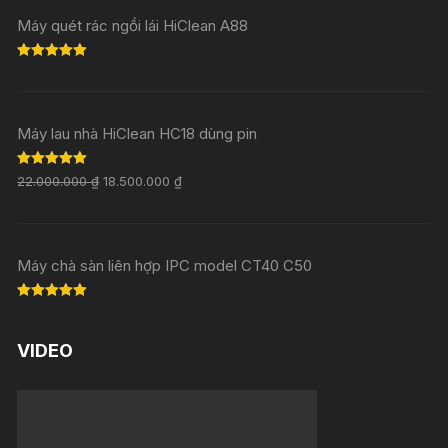
Máy quét rác ngồi lái HiClean A88
Rated
5.00
out of 5
Máy lau nhà HiClean HC18 dùng pin
Rated
5.00
22.000.000
₫
18.500.000
₫
out of 5
Máy chà sàn liên hợp IPC model CT40 C50
Rated
5.00
out of 5
VIDEO