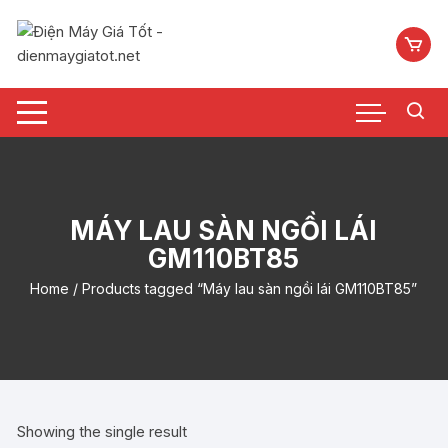
Chuyển
tới
nội
dung
MÁY LAU SÀN NGỒI LÁI
GM110BT85
Home
/ Products tagged “Máy lau sàn ngồi lái GM110BT85”
Showing the single result