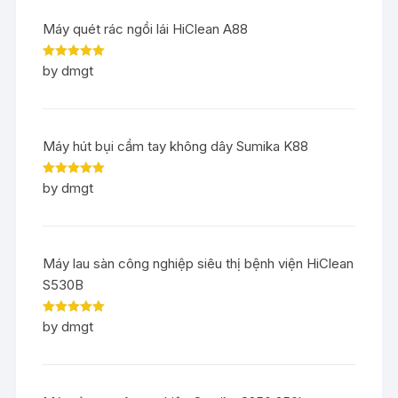
Máy quét rác ngồi lái HiClean A88
Rated
5
out
by dmgt
of 5
Máy hút bụi cầm tay không dây Sumika K88
Rated
5
out
by dmgt
of 5
Máy lau sàn công nghiệp siêu thị bệnh viện HiClean
S530B
Rated
5
out
by dmgt
of 5