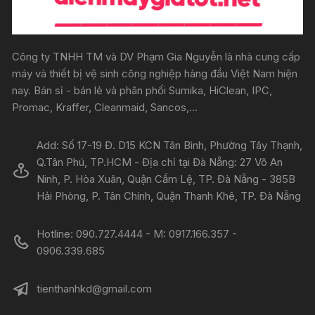
Công ty TNHH TM và DV Phạm Gia Nguyễn là nhà cung cấp
máy và thiết bị vệ sinh công nghiệp hàng đầu Việt Nam hiện
nay. Bán sỉ - bán lẻ và phân phối Sumika, HiClean, IPC,
Promac, Kraffer, Cleanmaid, Sancos,...
Add: Số 17-19 Đ. D15 KCN Tân Bình, Phường Tây Thạnh,
Q.Tân Phú, TP.HCM - Địa chỉ tại Đà Nẵng: 27 Võ An
Ninh, P. Hòa Xuân, Quận Cẩm Lệ, TP. Đà Nẵng - 385B
Hải Phòng, P. Tân Chính, Quận Thanh Khê, TP. Đà Nẵng
Hotline: 090.727.4444 - M: 0917.166.357 -
0906.339.685
tienthanhkd@gmail.com