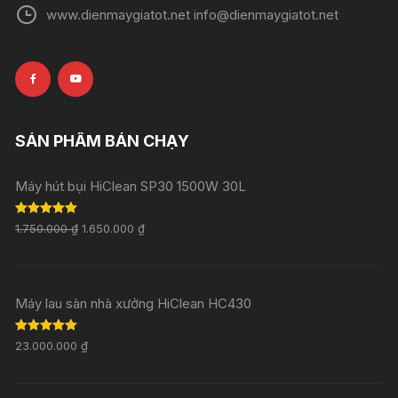
www.dienmaygiatot.net info@dienmaygiatot.net
SẢN PHẨM BÁN CHẠY
Máy hút bụi HiClean SP30 1500W 30L
Rated
5.00
1.750.000
₫
1.650.000
₫
out of 5
Máy lau sàn nhà xưởng HiClean HC430
Rated
5.00
23.000.000
₫
out of 5