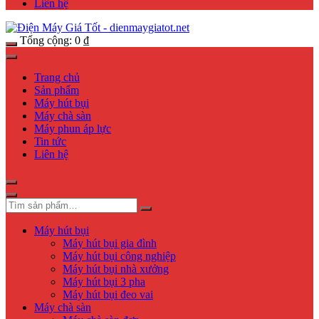
Liên hệ
Tổng cộng:
0
₫
Trang chủ
Sản phẩm
Máy hút bụi
Máy chà sàn
Máy phun áp lực
Tin tức
Liên hệ
Máy hút bụi
Máy hút bụi gia đình
Máy hút bụi công nghiệp
Máy hút bụi nhà xưởng
Máy hút bụi 3 pha
Máy hút bụi đeo vai
Máy chà sàn