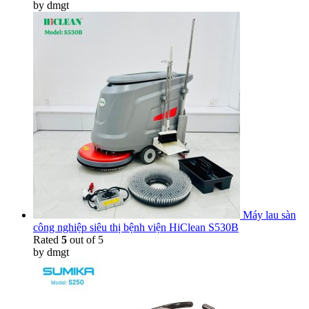
by dmgt
Máy lau sàn
công nghiệp siêu thị bệnh viện HiClean S530B
Rated
5
out of 5
by dmgt