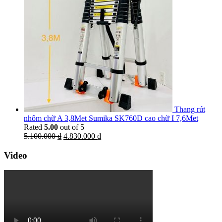
Thang rút
nhôm chữ A 3,8Met Sumika SK760D cao chữ I 7,6Met
Rated
5.00
out of 5
5.100.000
₫
4.830.000
₫
Video