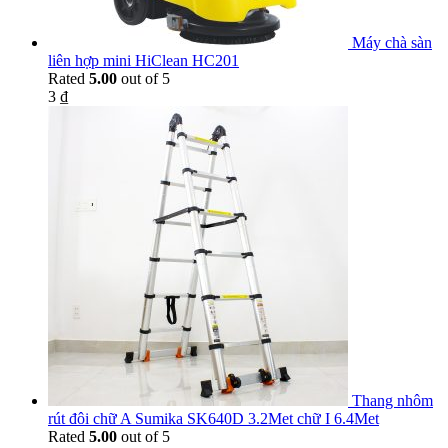
Máy chà sàn
liên hợp mini HiClean HC201
Rated
5.00
out of 5
3
₫
Thang nhôm
rút đôi chữ A Sumika SK640D 3.2Met chữ I 6.4Met
Rated
5.00
out of 5