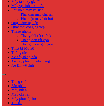
Máy tạo oxy gia đình
Máy vệ sinh hơi nước
Phụ kiện máy vệ sinh
Phụ kiện máy chà sàn
Phụ kiện máy hút bụi
Quạt công nghiệp
Quạt thổi công nghiệp
Thang nhôm
Thang đôi rút chữ A
Thang đơn rút gọn
Thang nhôm gấp gọn
Thiết bị bảo hộ
Thùng rác
Xe đẩy hàng hóa
Xe đẩy phục vụ nhà hàng
Xe làm vệ sinh
Trang chủ
Sản phẩm
Máy hút bụi
Máy chà sàn
Máy phun áp lực
Tin tức