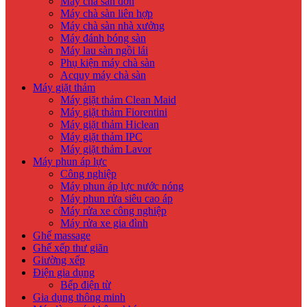
Máy chà sàn đơn
Máy chà sàn liên hợp
Máy chà sàn nhà xưởng
Máy đánh bóng sàn
Máy lau sàn ngồi lái
Phụ kiện máy chà sàn
Acquy máy chà sàn
Máy giặt thảm
Máy giặt thảm Clean Maid
Máy giặt thảm Fiorentini
Máy giặt thảm Hiclean
Máy giặt thảm IPC
Máy giặt thảm Lavor
Máy phun áp lực
Công nghiệp
Máy phun áp lực nước nóng
Máy phun rửa siêu cao áp
Máy rửa xe công nghiệp
Máy rửa xe gia đình
Ghế massage
Ghế xếp thư giãn
Giường xếp
Điện gia dụng
Bếp điện từ
Gia dụng thông minh