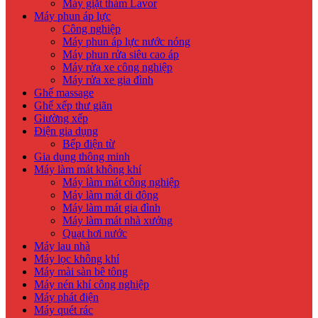
Máy giặt thảm Lavor
Máy phun áp lực
Công nghiệp
Máy phun áp lực nước nóng
Máy phun rửa siêu cao áp
Máy rửa xe công nghiệp
Máy rửa xe gia đình
Ghế massage
Ghế xếp thư giãn
Giường xếp
Điện gia dụng
Bếp điện từ
Gia dụng thông minh
Máy làm mát không khí
Máy làm mát công nghiệp
Máy làm mát di động
Máy làm mát gia đình
Máy làm mát nhà xưởng
Quạt hơi nước
Máy lau nhà
Máy lọc không khí
Máy mài sàn bê tông
Máy nén khí công nghiệp
Máy phát điện
Máy quét rác