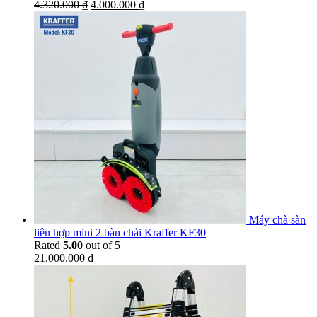
4.320.000
₫
4.000.000
₫
Máy chà sàn
liên hợp mini 2 bàn chải Kraffer KF30
Rated
5.00
out of 5
21.000.000
₫