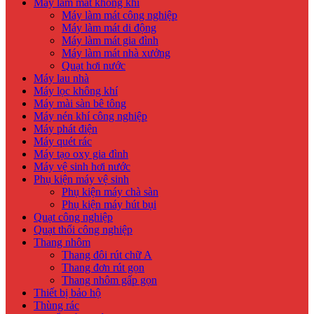
Máy làm mát không khí
Máy làm mát công nghiệp
Máy làm mát di động
Máy làm mát gia đình
Máy làm mát nhà xưởng
Quạt hơi nước
Máy lau nhà
Máy lọc không khí
Máy mài sàn bê tông
Máy nén khí công nghiệp
Máy phát điện
Máy quét rác
Máy tạo oxy gia đình
Máy vệ sinh hơi nước
Phụ kiện máy vệ sinh
Phụ kiện máy chà sàn
Phụ kiện máy hút bụi
Quạt công nghiệp
Quạt thổi công nghiệp
Thang nhôm
Thang đôi rút chữ A
Thang đơn rút gọn
Thang nhôm gấp gọn
Thiết bị bảo hộ
Thùng rác