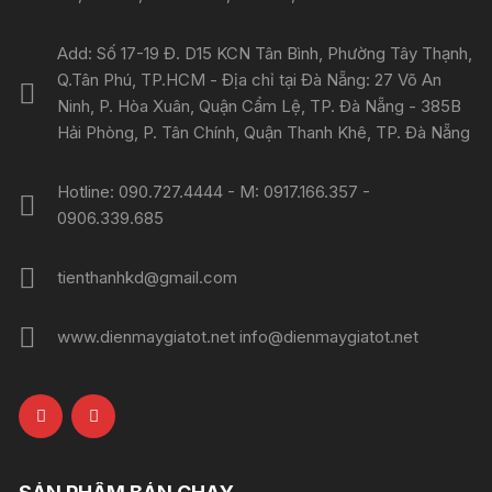
Add: Số 17-19 Đ. D15 KCN Tân Bình, Phường Tây Thạnh,
Q.Tân Phú, TP.HCM - Địa chỉ tại Đà Nẵng: 27 Võ An
Ninh, P. Hòa Xuân, Quận Cẩm Lệ, TP. Đà Nẵng - 385B
Hải Phòng, P. Tân Chính, Quận Thanh Khê, TP. Đà Nẵng
Hotline: 090.727.4444 - M: 0917.166.357 -
0906.339.685
tienthanhkd@gmail.com
www.dienmaygiatot.net info@dienmaygiatot.net