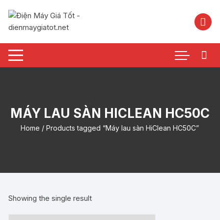
Chuyển
tới
nội
dung
MÁY LAU SÀN HICLEAN HC50C
Home
/ Products tagged “Máy lau sàn HiClean HC50C”
Showing the single result