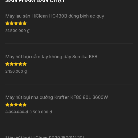
SẢN PHẨM BÁN CHẠY
Máy lau sàn HiClean HC430B dùng bình ac quy
Rated
5.00
31.500.000
₫
out of 5
Máy hút bụi cầm tay không dây Sumika K88
Rated
5.00
2.150.000
₫
out of 5
Máy hút bụi nhà xưởng Kraffer KF80 80L 3600W
Rated
5.00
3.990.000
₫
3.500.000
₫
out of 5
Máy hút bụi HiClean SP30 1500W 30L