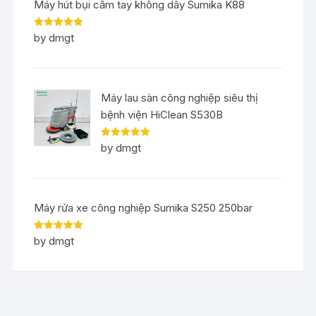
Máy hút bụi cầm tay không dây Sumika K88
Rated
5
out
by dmgt
of 5
Máy lau sàn công nghiệp siêu thị
bệnh viện HiClean S530B
Rated
5
out
by dmgt
of 5
Máy rửa xe công nghiệp Sumika S250 250bar
Rated
5
out
by dmgt
of 5