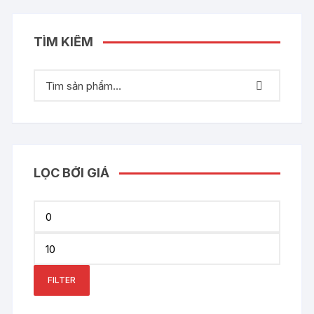
TÌM KIẾM
LỌC BỞI GIÁ
Min
price
Max
price
FILTER