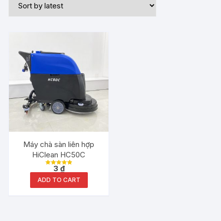
Máy chà sàn liên hợp
HiClean HC50C
3
₫
Rated
5.00
ADD TO CART
out of 5