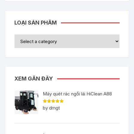
LOẠI SẢN PHẨM
XEM GẦN ĐÂY
Máy quét rác ngồi lái HiClean A88
Rated
5
out
by dmgt
of 5