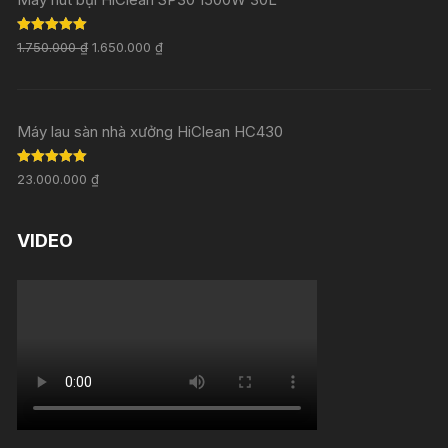
Rated
5.00
1.750.000
₫
1.650.000
₫
out of 5
Máy lau sàn nhà xưởng HiClean HC430
Rated
5.00
23.000.000
₫
out of 5
VIDEO