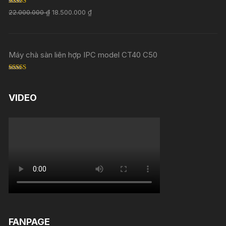
Rated
5.00
22.000.000
₫
18.500.000
₫
out of 5
Máy chà sàn liên hợp IPC model CT40 C50
Rated
5.00
out of 5
VIDEO
FANPAGE