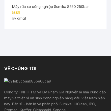
Máy rửa xe công nghiệp Sumika S250 250bar
Rated
5
out
by dmgt
of 5
VỀ CHÚNG TÔI
Công ty TNHH TM và DV Phạm Gia Nguyễn là nhà cung cấp
máy và thiết bị vệ sinh công nghiệp hàng đầu Việt Nam hiện
nay. Bán sỉ - bán lẻ và phân phối Sumika, HiClean, IPC,
Promac, Kraffer, Cleanmaid, Sancos,...