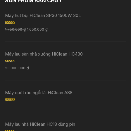
SẢN PHẨM BÁN CHẠY
Máy hút bụi HiClean SP30 1500W 30L
Rated
5.00
1.750.000
₫
1.650.000
₫
out of 5
Máy lau sàn nhà xưởng HiClean HC430
Rated
5.00
23.000.000
₫
out of 5
Máy quét rác ngồi lái HiClean A88
Rated
5.00
out of 5
Máy lau nhà HiClean HC18 dùng pin