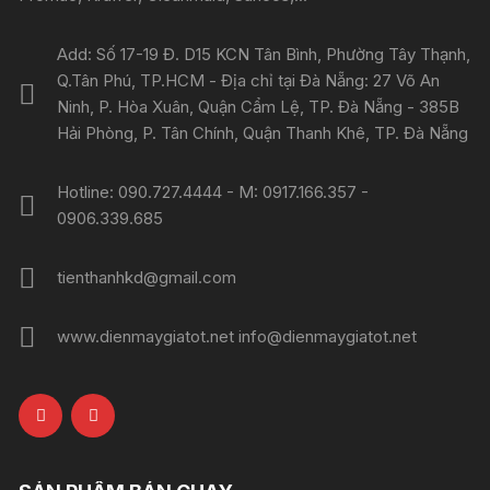
Add: Số 17-19 Đ. D15 KCN Tân Bình, Phường Tây Thạnh,
Q.Tân Phú, TP.HCM - Địa chỉ tại Đà Nẵng: 27 Võ An
Ninh, P. Hòa Xuân, Quận Cẩm Lệ, TP. Đà Nẵng - 385B
Hải Phòng, P. Tân Chính, Quận Thanh Khê, TP. Đà Nẵng
Hotline: 090.727.4444 - M: 0917.166.357 -
0906.339.685
tienthanhkd@gmail.com
www.dienmaygiatot.net info@dienmaygiatot.net