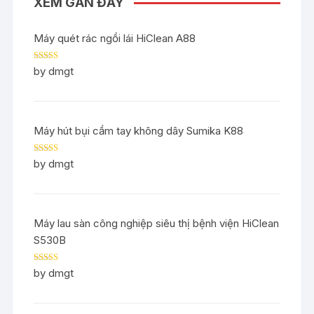
XEM GẦN ĐÂY
Máy quét rác ngồi lái HiClean A88
Rated
5
out
by dmgt
of 5
Máy hút bụi cầm tay không dây Sumika K88
Rated
5
out
by dmgt
of 5
Máy lau sàn công nghiệp siêu thị bệnh viện HiClean
S530B
Rated
5
out
by dmgt
of 5