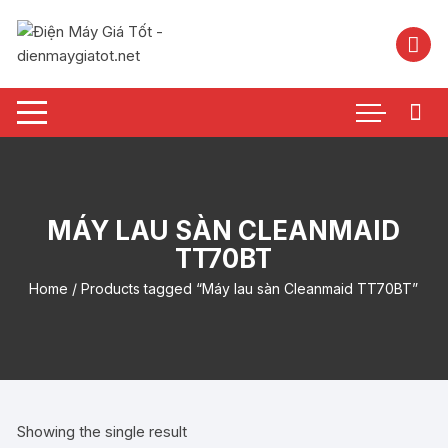
Chuyển
tới
nội
dung
MÁY LAU SÀN CLEANMAID
TT70BT
Home
/ Products tagged “Máy lau sàn Cleanmaid TT70BT”
Showing the single result