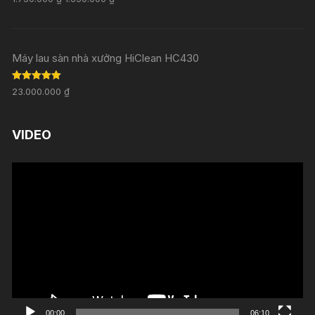
out of 5
Máy lau sàn nhà xưởng HiClean HC430
Rated
5.00
23.000.000
₫
out of 5
VIDEO
Trình
chơi
Video
00:00
06:10