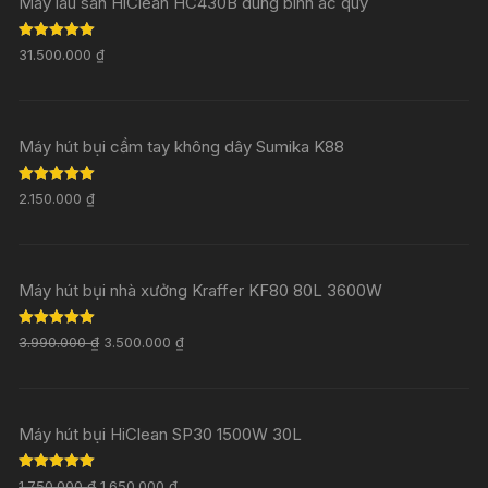
Máy lau sàn HiClean HC430B dùng bình ac quy
Rated
5.00
31.500.000
₫
out of 5
Máy hút bụi cầm tay không dây Sumika K88
Rated
5.00
2.150.000
₫
out of 5
Máy hút bụi nhà xưởng Kraffer KF80 80L 3600W
Rated
5.00
3.990.000
₫
3.500.000
₫
out of 5
Máy hút bụi HiClean SP30 1500W 30L
Rated
5.00
1.750.000
₫
1.650.000
₫