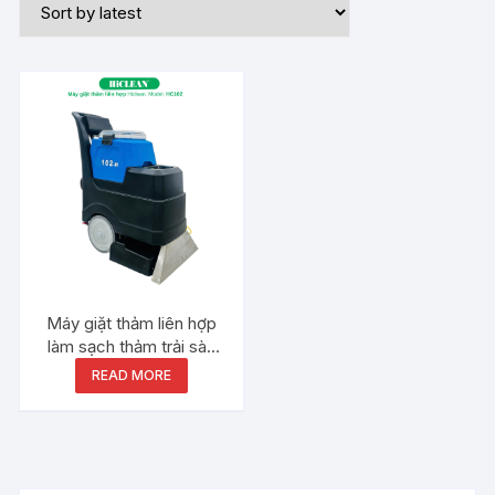
Máy giặt thảm liên hợp
làm sạch thảm trải sàn
HiClean HC102H
READ MORE