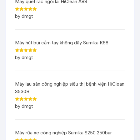
Máy quét rác ngồi lái HiClean A88
Rated
5
out
by dmgt
of 5
Máy hút bụi cầm tay không dây Sumika K88
Rated
5
out
by dmgt
of 5
Máy lau sàn công nghiệp siêu thị bệnh viện HiClean
S530B
Rated
5
out
by dmgt
of 5
Máy rửa xe công nghiệp Sumika S250 250bar