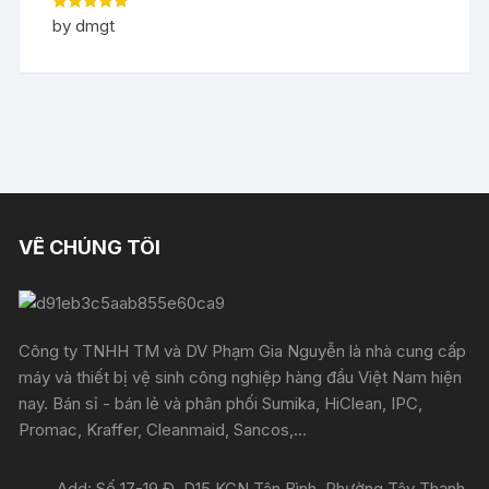
Rated
5
out
by dmgt
of 5
VỀ CHÚNG TÔI
Công ty TNHH TM và DV Phạm Gia Nguyễn là nhà cung cấp
máy và thiết bị vệ sinh công nghiệp hàng đầu Việt Nam hiện
nay. Bán sỉ - bán lẻ và phân phối Sumika, HiClean, IPC,
Promac, Kraffer, Cleanmaid, Sancos,...
Add: Số 17-19 Đ. D15 KCN Tân Bình, Phường Tây Thạnh,