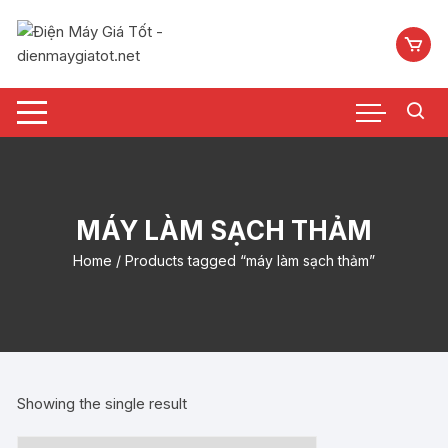
Chuyển
tới
nội
dung
MÁY LÀM SẠCH THẢM
Home
/ Products tagged “máy làm sạch thảm”
Showing the single result