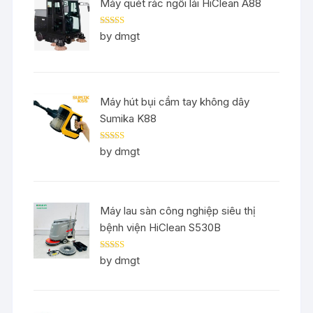
Máy quét rác ngồi lái HiClean A88
Rated
5
out
by dmgt
of 5
Máy hút bụi cầm tay không dây
Sumika K88
Rated
5
out
by dmgt
of 5
Máy lau sàn công nghiệp siêu thị
bệnh viện HiClean S530B
Rated
5
out
by dmgt
of 5