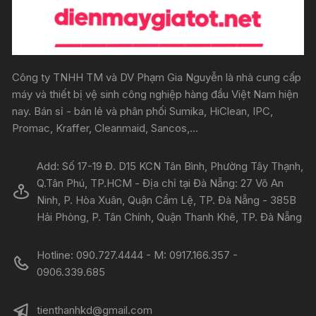
Công ty TNHH TM và DV Phạm Gia Nguyễn là nhà cung cấp
máy và thiết bị vệ sinh công nghiệp hàng đầu Việt Nam hiện
nay. Bán sỉ - bán lẻ và phân phối Sumika, HiClean, IPC,
Promac, Kraffer, Cleanmaid, Sancos,...
Add: Số 17-19 Đ. D15 KCN Tân Bình, Phường Tây Thạnh,
Q.Tân Phú, TP.HCM - Địa chỉ tại Đà Nẵng: 27 Võ An
Ninh, P. Hòa Xuân, Quận Cẩm Lệ, TP. Đà Nẵng - 385B
Hải Phòng, P. Tân Chính, Quận Thanh Khê, TP. Đà Nẵng
Hotline: 090.727.4444 - M: 0917.166.357 -
0906.339.685
tienthanhkd@gmail.com