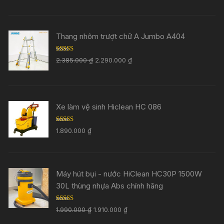
Thang nhôm trượt chữ A Jumbo A404
Rated
5.00
2.385.000
₫
2.290.000
₫
out of 5
Xe làm vệ sinh Hiclean HC 086
Rated
5.00
1.890.000
₫
out of 5
Máy hút bụi - nước HiClean HC30P 1500W
30L thùng nhựa Abs chính hãng
Rated
5.00
1.990.000
₫
1.910.000
₫
out of 5