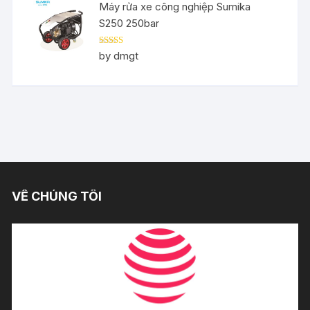
Máy rửa xe công nghiệp Sumika
S250 250bar
Rated
5
out
by dmgt
of 5
VỀ CHÚNG TÔI