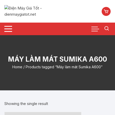
Chuyển
tới
nội
dung
MÁY LÀM MÁT SUMIKA A600
Home
/ Products tagged “Máy làm mát Sumika A600”
Showing the single result