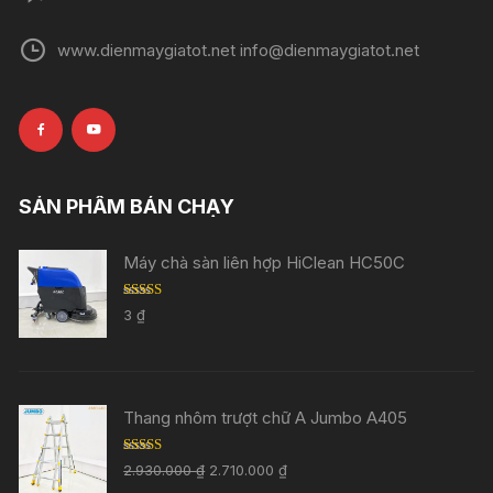
www.dienmaygiatot.net info@dienmaygiatot.net
SẢN PHẨM BÁN CHẠY
Máy chà sàn liên hợp HiClean HC50C
Rated
5.00
3
₫
out of 5
Thang nhôm trượt chữ A Jumbo A405
Rated
5.00
2.930.000
₫
2.710.000
₫
out of 5