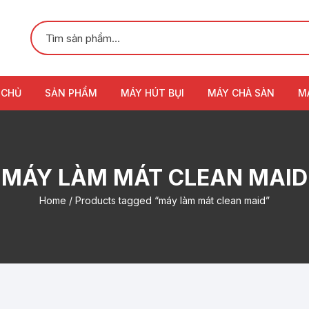
 CHỦ
SẢN PHẨM
MÁY HÚT BỤI
MÁY CHÀ SÀN
M
MÁY LÀM MÁT CLEAN MAID
Home
/ Products tagged “máy làm mát clean maid”