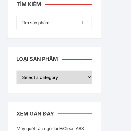
TÌM KIẾM
LOẠI SẢN PHẨM
XEM GẦN ĐÂY
Máy quét rác ngồi lái HiClean A88