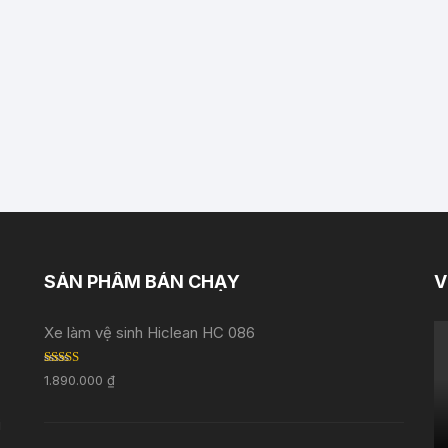
SẢN PHẨM BÁN CHẠY
V
Xe làm vệ sinh Hiclean HC 086
Rated
5.00
1.890.000
₫
out of 5
i