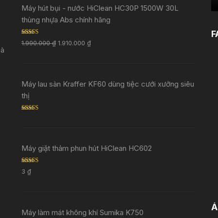
Máy hút bụi - nước HiClean HC30P 1500W 30L
thùng nhựa Abs chính hãng
F
Rated
5.00
1.990.000
₫
1.910.000
₫
out of 5
Đà
Máy lau sàn Kraffer KF60 dùng tiệc cưới xưởng siêu
thị
Rated
5.00
out of 5
Máy giặt thảm phun hút HiClean HC602
Rated
5.00
3
₫
out of 5
Ả
Máy làm mát không khí Sumika K750