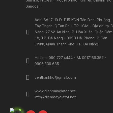
Sumika, HiClean, IPC, Promac, Kraffer, Cleanmaid,
Sancos,...
Add: Số 17-19 Đ. D15 KCN Tân Bình, Phường
Tây Thạnh, Q.Tân Phú, TP.HCM - Địa chỉ tại 
Nẵng: 27 Võ An Ninh, P. Hòa Xuân, Quận Cẩm
Lệ, TP. Đà Nẵng - 385B Hải Phòng, P. Tân
Chính, Quận Thanh Khê, TP. Đà Nẵng
Hotline: 090.727.4444 - M: 0917.166.357 -
0906.339.685
tienthanhkd@gmail.com
www.dienmaygiatot.net
info@dienmaygiatot.net