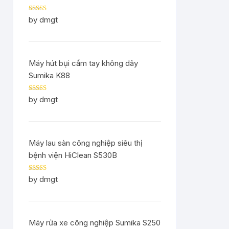
Rated
5
out
by dmgt
of 5
Máy hút bụi cầm tay không dây
Sumika K88
Rated
5
out
by dmgt
of 5
Máy lau sàn công nghiệp siêu thị
bệnh viện HiClean S530B
Rated
5
out
by dmgt
of 5
Máy rửa xe công nghiệp Sumika S250