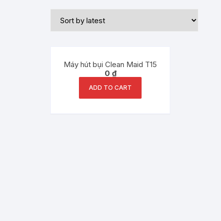
Máy hút bụi Clean Maid T15
0
₫
ADD TO CART