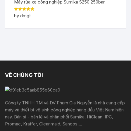
Máy rửa xe công nghiệp Sumika S250 250bar
Rated
5
out
by dmgt
of 5
VỀ CHÚNG TÔI
Công ty TNHH TM và DV Phạm Gia Nguyễn là nhà cung cấp
máy và thiết bị vệ sinh công nghiệp hàng đầu Việt Nam hiện
nay. Bán sỉ - bán lẻ và phân phối Sumika, HiClean, IPC,
Promac, Kraffer, Cleanmaid, Sancos,...