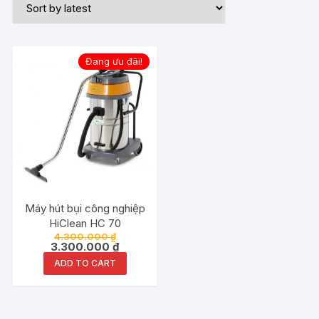
Đang ưu đãi!
Máy hút bụi công nghiệp
HiClean HC 70
4.300.000
₫
3.300.000
₫
ADD TO CART