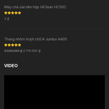
Máy chà sàn liên hợp HiClean HC50C
Rated
5.00
3
₫
out of 5
Thang nhôm trượt chữ A Jumbo A405
Rated
5.00
2.930.000
₫
2.710.000
₫
out of 5
VIDEO
Trình
chơi
Video