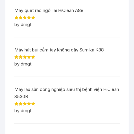
Máy quét rác ngồi lái HiClean A88
Rated
5
out
by dmgt
of 5
Máy hút bụi cầm tay không dây Sumika K88
Rated
5
out
by dmgt
of 5
Máy lau sàn công nghiệp siêu thị bệnh viện HiClean
S530B
Rated
5
out
by dmgt
of 5