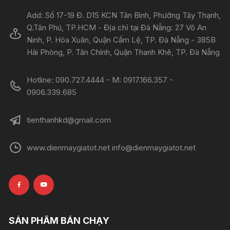
Add: Số 17-19 Đ. D15 KCN Tân Bình, Phường Tây Thạnh,
Q.Tân Phú, TP.HCM - Địa chỉ tại Đà Nẵng: 27 Võ An
Ninh, P. Hòa Xuân, Quận Cẩm Lệ, TP. Đà Nẵng - 385B
Hải Phòng, P. Tân Chính, Quận Thanh Khê, TP. Đà Nẵng
Hotline: 090.727.4444 - M: 0917.166.357 -
0906.339.685
tienthanhkd@gmail.com
www.dienmaygiatot.net info@dienmaygiatot.net
SẢN PHẨM BÁN CHẠY