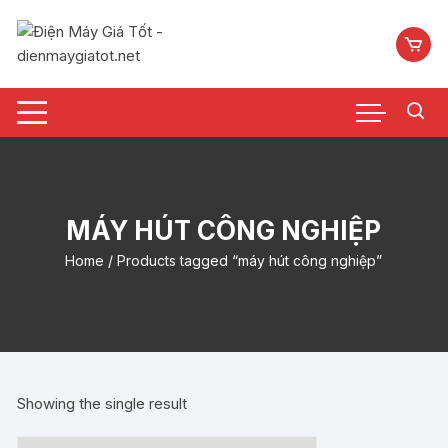
Chuyển
tới
nội
dung
MÁY HÚT CÔNG NGHIỆP
Home
/ Products tagged “máy hút công nghiệp”
Showing the single result