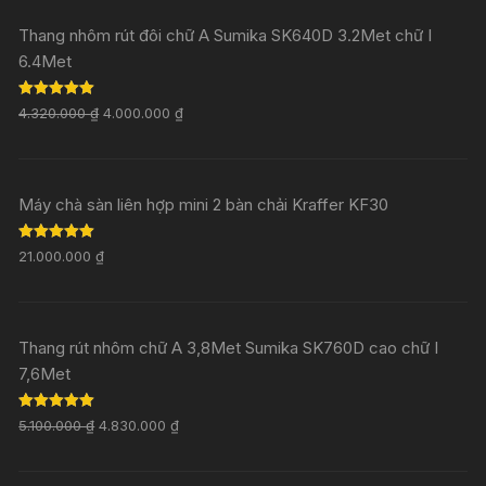
Thang nhôm rút đôi chữ A Sumika SK640D 3.2Met chữ I
6.4Met
Rated
5.00
4.320.000
₫
4.000.000
₫
out of 5
Máy chà sàn liên hợp mini 2 bàn chải Kraffer KF30
Rated
5.00
21.000.000
₫
out of 5
Thang rút nhôm chữ A 3,8Met Sumika SK760D cao chữ I
7,6Met
Rated
5.00
5.100.000
₫
4.830.000
₫
out of 5