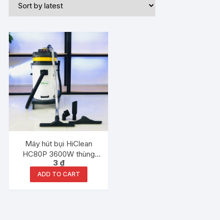
Máy hút bụi HiClean
HC80P 3600W thùng
3
₫
nhựa
ADD TO CART