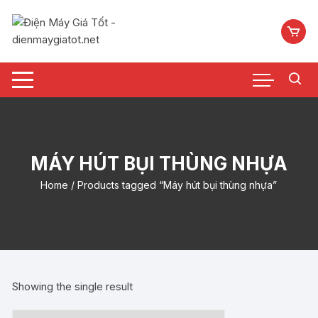
Chuyển
tới
nội
dung
MÁY HÚT BỤI THÙNG NHỰA
Home
/ Products tagged “Máy hút bụi thùng nhựa”
Showing the single result