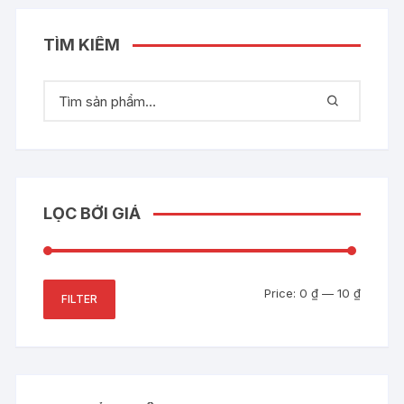
TÌM KIẾM
LỌC BỞI GIÁ
Min
Max
Price:
0 ₫
—
10 ₫
FILTER
price
price