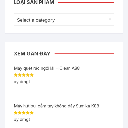
LOẠI SẢN PHẨM
Select a category
XEM GẦN ĐÂY
Máy quét rác ngồi lái HiClean A88
Rated
5
out
by dmgt
of 5
Máy hút bụi cầm tay không dây Sumika K88
Rated
5
out
by dmgt
of 5