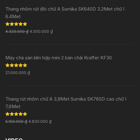
Thang nhôm rút đôi chữ A Sumika SK640D 3.2Met chữ I
6.4Met
Rated
5.00
4.320.000
₫
4.000.000
₫
out of 5
Máy chà sàn liên hợp mini 2 bàn chải Kraffer KF30
Rated
5.00
21.000.000
₫
out of 5
Thang rút nhôm chữ A 3,8Met Sumika SK760D cao chữ I
7,6Met
Rated
5.00
5.100.000
₫
4.830.000
₫
out of 5