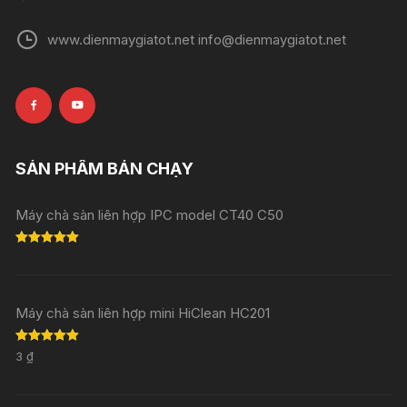
www.dienmaygiatot.net info@dienmaygiatot.net
SẢN PHẨM BÁN CHẠY
Máy chà sàn liên hợp IPC model CT40 C50
Rated
5.00
out of 5
Máy chà sàn liên hợp mini HiClean HC201
Rated
5.00
3
₫
out of 5