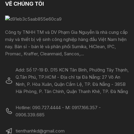
VỀ CHÚNG TÔI
Công ty TNHH TM và DV Phạm Gia Nguyễn là nhà cung cấp
máy và thiết bị vệ sinh công nghiệp hàng đầu Việt Nam hiện
nay. Bán sỉ - bán lẻ và phân phối Sumika, HiClean, IPC,
Promac, Kraffer, Cleanmaid, Sancos,...
Add: Số 17-19 Đ. D15 KCN Tân Bình, Phường Tây Thạnh,
Q.Tân Phú, TP.HCM - Địa chỉ tại Đà Nẵng: 27 Võ An
Ninh, P. Hòa Xuân, Quận Cẩm Lệ, TP. Đà Nẵng - 385B
Hải Phòng, P. Tân Chính, Quận Thanh Khê, TP. Đà Nẵng
Hotline: 090.727.4444 - M: 0917.166.357 -
0906.339.685
tienthanhkd@gmail.com