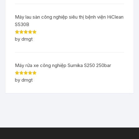
Máy lau sàn công nghiệp siêu thị bệnh viện HiClean
S530B
Rated
5
out
by dmgt
of 5
Máy rửa xe công nghiệp Sumika S250 250bar
Rated
5
out
by dmgt
of 5