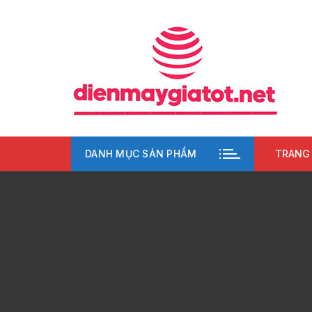
Chuyển
tới
nội
dung
DANH MỤC SẢN PHẨM
TRANG