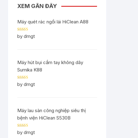
XEM GẦN ĐÂY
Máy quét rác ngồi lái HiClean A88
Rated
5
out
by dmgt
of 5
Máy hút bụi cầm tay không dây
Sumika K88
Rated
5
out
by dmgt
of 5
Máy lau sàn công nghiệp siêu thị
bệnh viện HiClean S530B
Rated
5
out
by dmgt
of 5