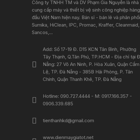
Công ty TNHH TM và DV Phạm Gia Nguyễn là nhà
cung cấp máy và thiết bị vệ sinh công nghiệp hàng
đầu Việt Nam hiện nay. Bán sỉ - bán lẻ và phân phố
Sumika, HiClean, IPC, Promac, Kraffer, Cleanmaid,
Sancos,...
Add: Số 17-19 Đ. D15 KCN Tân Bình, Phường
Tây Thạnh, Q.Tân Phú, TP.HCM - Địa chỉ tại 
Nẵng: 27 Võ An Ninh, P. Hòa Xuân, Quận Cẩm
Lệ, TP. Đà Nẵng - 385B Hải Phòng, P. Tân
Chính, Quận Thanh Khê, TP. Đà Nẵng
Hotline: 090.727.4444 - M: 0917.166.357 -
0906.339.685
tienthanhkd@gmail.com
www.dienmaygiatot.net