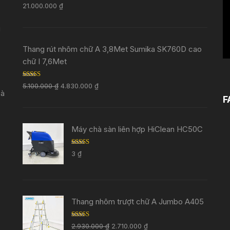
Rated
5.00
V
21.000.000
₫
out of 5
i
Thang rút nhôm chữ A 3,8Met Sumika SK760D cao
chữ I 7,6Met
Rated
5.00
5.100.000
₫
4.830.000
₫
out of 5
Đà
F
Máy chà sàn liên hợp HiClean HC50C
Rated
5.00
3
₫
out of 5
Thang nhôm trượt chữ A Jumbo A405
Rated
5.00
2.930.000
₫
2.710.000
₫