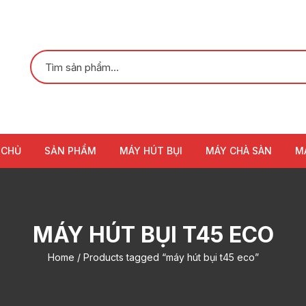
 CHỦ
SẢN PHẨM
MÁY HÚT BỤI
MÁY CHÀ SÀN
M
MÁY HÚT BỤI T45 ECO
Home
/ Products tagged “máy hút bụi t45 eco”