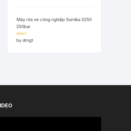
Máy rửa xe công nghiệp Sumika S250
250bar
Rated
5
out
by dmgt
of 5
IDEO
ình
ơi