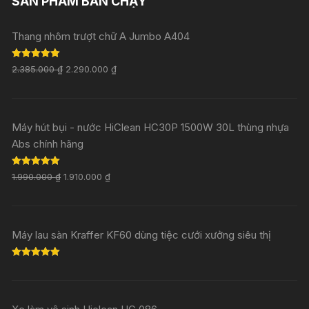
SẢN PHẨM BÁN CHẠY
Thang nhôm trượt chữ A Jumbo A404
Rated
5.00
2.385.000
₫
2.290.000
₫
out of 5
Máy hút bụi - nước HiClean HC30P 1500W 30L thùng nhựa
Abs chính hãng
Rated
5.00
1.990.000
₫
1.910.000
₫
out of 5
Máy lau sàn Kraffer KF60 dùng tiệc cưới xưởng siêu thị
Rated
5.00
out of 5