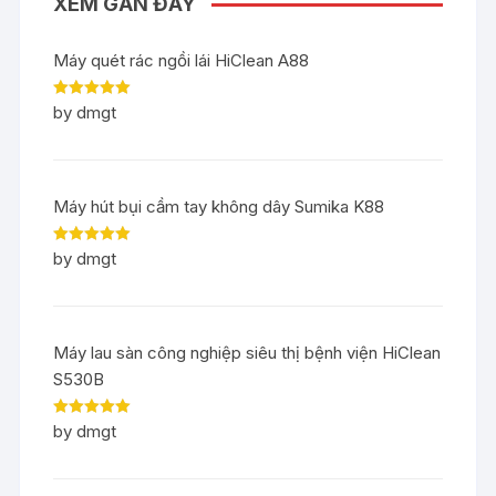
XEM GẦN ĐÂY
Máy quét rác ngồi lái HiClean A88
Rated
5
out
by dmgt
of 5
Máy hút bụi cầm tay không dây Sumika K88
Rated
5
out
by dmgt
of 5
Máy lau sàn công nghiệp siêu thị bệnh viện HiClean
S530B
Rated
5
out
by dmgt
of 5