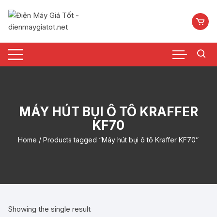
Chuyển
tới
nội
dung
MÁY HÚT BỤI Ô TÔ KRAFFER
KF70
Home
/ Products tagged “Máy hút bụi ô tô Kraffer KF70”
Showing the single result