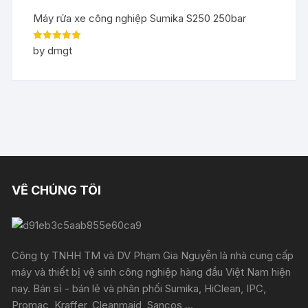
Máy rửa xe công nghiệp Sumika S250 250bar
Rated
5
out
by dmgt
of 5
VỀ CHÚNG TÔI
Công ty TNHH TM và DV Phạm Gia Nguyễn là nhà cung cấp
máy và thiết bị vệ sinh công nghiệp hàng đầu Việt Nam hiện
nay. Bán sỉ - bán lẻ và phân phối Sumika, HiClean, IPC,
Promac, Kraffer, Cleanmaid, Sancos,...