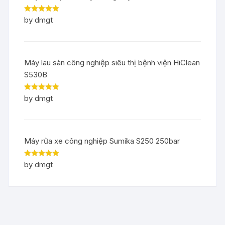
Rated
5
out
by dmgt
of 5
Máy lau sàn công nghiệp siêu thị bệnh viện HiClean
S530B
Rated
5
out
by dmgt
of 5
Máy rửa xe công nghiệp Sumika S250 250bar
Rated
5
out
by dmgt
of 5