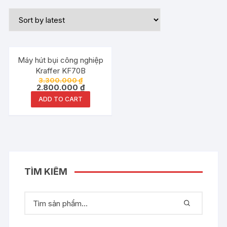
Đang ưu đãi!
Máy hút bụi công nghiệp
Kraffer KF70B
3.300.000
₫
2.800.000
₫
ADD TO CART
TÌM KIẾM