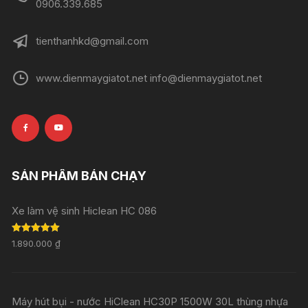
0906.339.685
tienthanhkd@gmail.com
www.dienmaygiatot.net info@dienmaygiatot.net
SẢN PHẨM BÁN CHẠY
Xe làm vệ sinh Hiclean HC 086
Rated
5.00
1.890.000
₫
out of 5
Máy hút bụi - nước HiClean HC30P 1500W 30L thùng nhựa