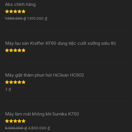
Abs chính hãng
Rated
5.00
1.990.000
₫
1.910.000
₫
out of 5
Máy lau sàn Kraffer KF60 dùng tiệc cưới xưởng siêu thị
Rated
5.00
out of 5
Máy giặt thảm phun hút HiClean HC602
Rated
5.00
3
₫
out of 5
Máy làm mát không khí Sumika K750
Rated
5.00
6.900.000
₫
4.800.000
₫
out of 5