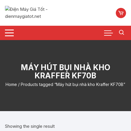
Chuyển
tới
nội
dung
MÁY HÚT BỤI NHÀ KHO
KRAFFER KF70B
Home
/ Products tagged “Máy hút bụi nhà kho Kraffer KF70B”
Showing the single result