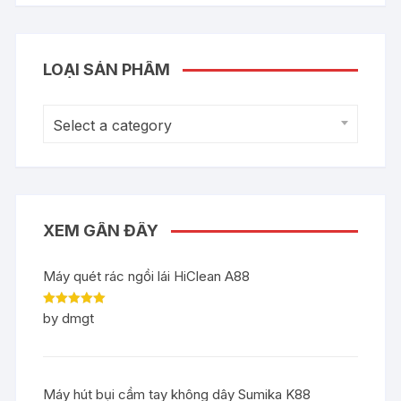
LOẠI SẢN PHẨM
Select a category
XEM GẦN ĐÂY
Máy quét rác ngồi lái HiClean A88
Rated
5
out
by dmgt
of 5
Máy hút bụi cầm tay không dây Sumika K88