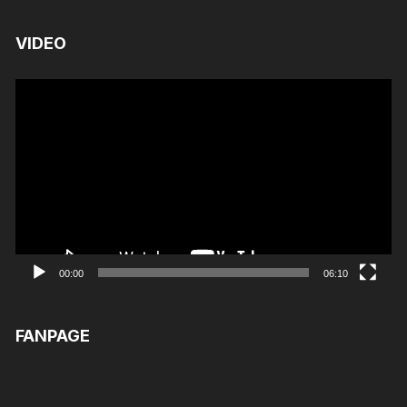
VIDEO
Trình
chơi
Video
00:00
06:10
FANPAGE