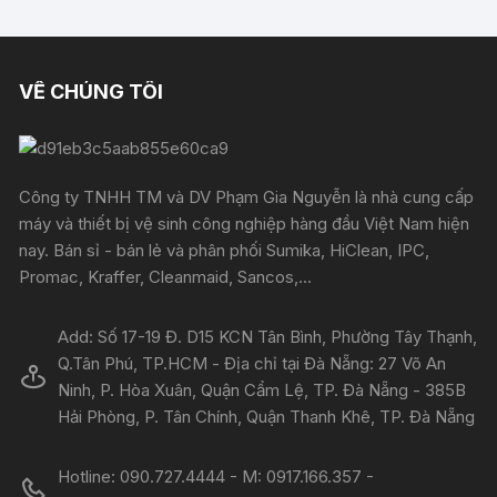
VỀ CHÚNG TÔI
Công ty TNHH TM và DV Phạm Gia Nguyễn là nhà cung cấp
máy và thiết bị vệ sinh công nghiệp hàng đầu Việt Nam hiện
nay. Bán sỉ - bán lẻ và phân phối Sumika, HiClean, IPC,
Promac, Kraffer, Cleanmaid, Sancos,...
Add: Số 17-19 Đ. D15 KCN Tân Bình, Phường Tây Thạnh,
Q.Tân Phú, TP.HCM - Địa chỉ tại Đà Nẵng: 27 Võ An
Ninh, P. Hòa Xuân, Quận Cẩm Lệ, TP. Đà Nẵng - 385B
Hải Phòng, P. Tân Chính, Quận Thanh Khê, TP. Đà Nẵng
Hotline: 090.727.4444 - M: 0917.166.357 -