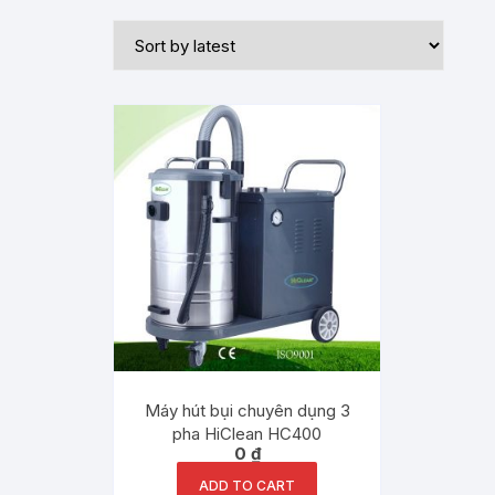
Máy hút bụi chuyên dụng 3
pha HiClean HC400
0
₫
ADD TO CART