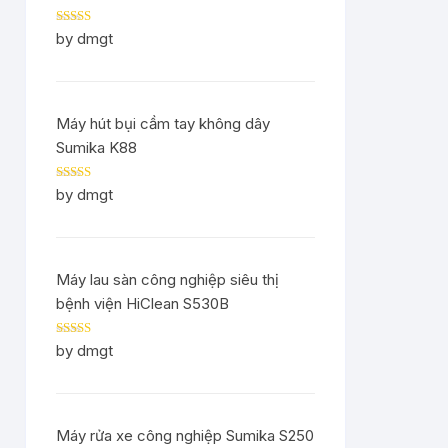
Rated
5
out
by dmgt
of 5
Máy hút bụi cầm tay không dây
Sumika K88
Rated
5
out
by dmgt
of 5
Máy lau sàn công nghiệp siêu thị
bệnh viện HiClean S530B
Rated
5
out
by dmgt
of 5
Máy rửa xe công nghiệp Sumika S250