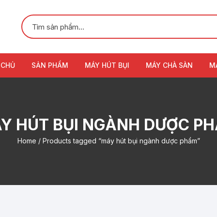
 CHỦ
SẢN PHẨM
MÁY HÚT BỤI
MÁY CHÀ SÀN
M
Y HÚT BỤI NGÀNH DƯỢC P
Home
/ Products tagged “máy hút bụi ngành dược phẩm”