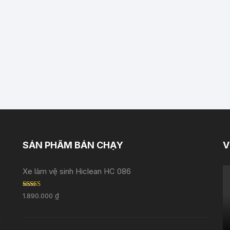
SẢN PHẨM BÁN CHẠY
V
Xe làm vệ sinh Hiclean HC 086
Rated
5.00
1.890.000
₫
out of 5
i