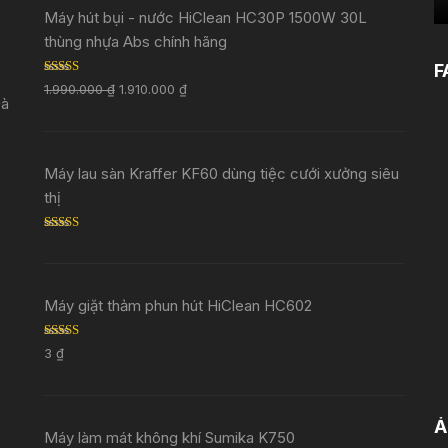
Máy hút bụi - nước HiClean HC30P 1500W 30L
thùng nhựa Abs chính hãng
F
Rated
5.00
1.990.000
₫
1.910.000
₫
out of 5
Đà
Máy lau sàn Kraffer KF60 dùng tiệc cưới xưởng siêu
thị
Rated
5.00
out of 5
Máy giặt thảm phun hút HiClean HC602
Rated
5.00
3
₫
out of 5
Ả
Máy làm mát không khí Sumika K750