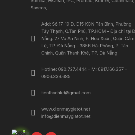
Sumika, HiClean, IPC, Promac, Kraffer, Cleanmaid,
Sancos,...
Add: Số 17-19 Đ. D15 KCN Tân Bình, Phường
Tây Thạnh, Q.Tân Phú, TP.HCM - Địa chỉ tại 
Nẵng: 27 Võ An Ninh, P. Hòa Xuân, Quận Cẩm
Lệ, TP. Đà Nẵng - 385B Hải Phòng, P. Tân
Chính, Quận Thanh Khê, TP. Đà Nẵng
Hotline: 090.727.4444 - M: 0917.166.357 -
0906.339.685
tienthanhkd@gmail.com
www.dienmaygiatot.net
info@dienmaygiatot.net