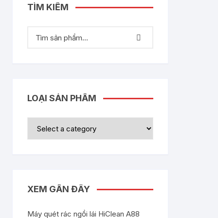
TÌM KIẾM
LOẠI SẢN PHẨM
XEM GẦN ĐÂY
Máy quét rác ngồi lái HiClean A88