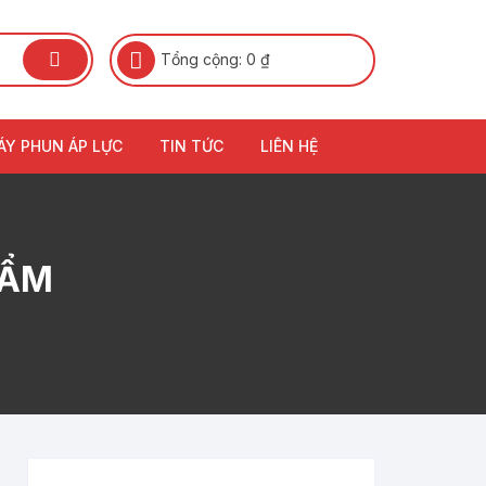
Tổng cộng:
0
₫
ÁY PHUN ÁP LỰC
TIN TỨC
LIÊN HỆ
HẨM