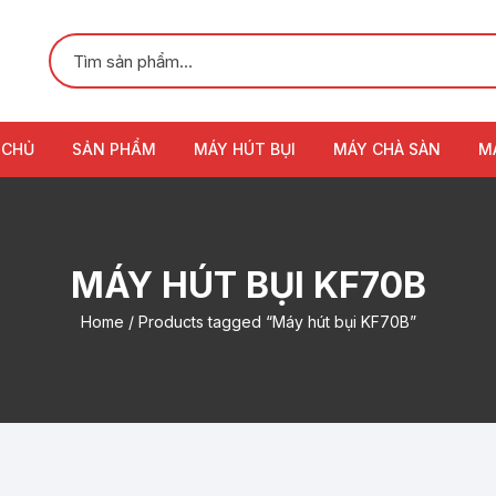
 CHỦ
SẢN PHẨM
MÁY HÚT BỤI
MÁY CHÀ SÀN
M
MÁY HÚT BỤI KF70B
Home
/ Products tagged “Máy hút bụi KF70B”