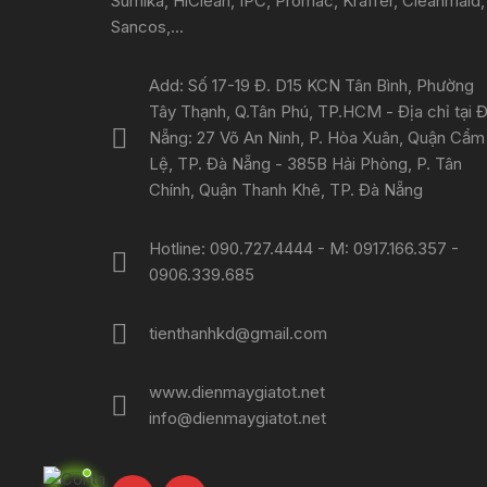
Sumika, HiClean, IPC, Promac, Kraffer, Cleanmaid,
Sancos,...
Add: Số 17-19 Đ. D15 KCN Tân Bình, Phường
Tây Thạnh, Q.Tân Phú, TP.HCM - Địa chỉ tại 
Nẵng: 27 Võ An Ninh, P. Hòa Xuân, Quận Cẩm
Lệ, TP. Đà Nẵng - 385B Hải Phòng, P. Tân
Chính, Quận Thanh Khê, TP. Đà Nẵng
Hotline: 090.727.4444 - M: 0917.166.357 -
0906.339.685
tienthanhkd@gmail.com
www.dienmaygiatot.net
info@dienmaygiatot.net