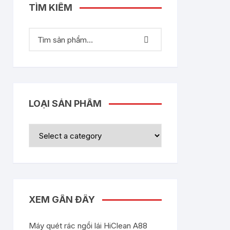
TÌM KIẾM
LOẠI SẢN PHẨM
XEM GẦN ĐÂY
Máy quét rác ngồi lái HiClean A88