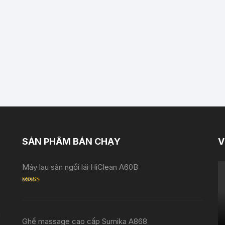
SẢN PHẨM BÁN CHẠY
V
Máy lau sàn ngồi lái HiClean A60B
Rated
5.00
out of 5
i
Ghế massage cao cấp Sumika A868