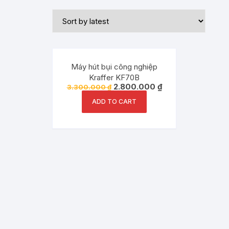
Đang ưu đãi!
Máy hút bụi công nghiệp
Kraffer KF70B
2.800.000
₫
3.300.000
₫
ADD TO CART