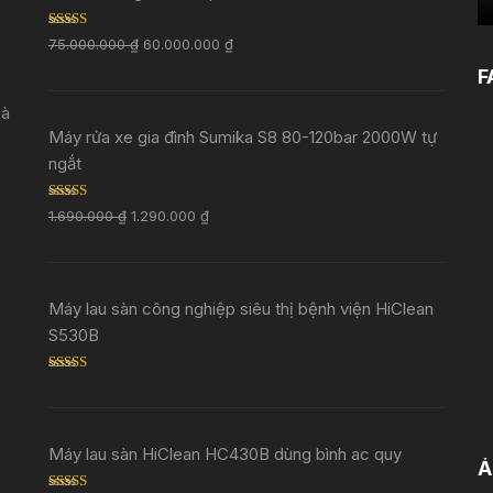
Rated
5.00
75.000.000
₫
60.000.000
₫
out of 5
F
Đà
Máy rửa xe gia đình Sumika S8 80-120bar 2000W tự
ngắt
Rated
5.00
1.690.000
₫
1.290.000
₫
out of 5
Máy lau sàn công nghiệp siêu thị bệnh viện HiClean
S530B
Rated
5.00
out of 5
Máy lau sàn HiClean HC430B dùng bình ac quy
Ả