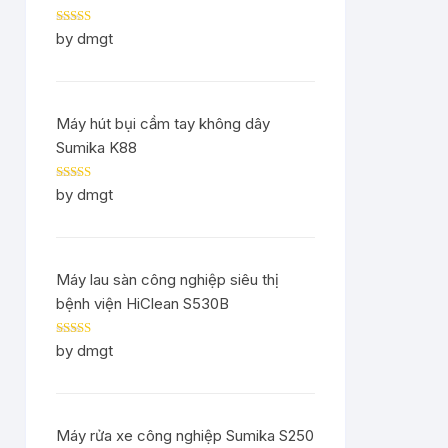
Rated
5
out
by dmgt
of 5
Máy hút bụi cầm tay không dây
Sumika K88
Rated
5
out
by dmgt
of 5
Máy lau sàn công nghiệp siêu thị
bệnh viện HiClean S530B
Rated
5
out
by dmgt
of 5
Máy rửa xe công nghiệp Sumika S250