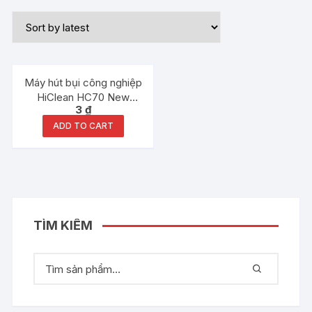
Máy hút bụi công nghiệp
HiClean HC70 New
3
₫
3000W
ADD TO CART
TÌM KIẾM