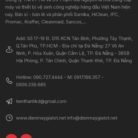
máy và thiết bị vệ sinh công nghiệp hàng đầu Việt Nam hiện
nay. Bán sỉ - bán lẻ và phân phối Sumika, HiClean, IPC,
Promac, Kraffer, Cleanmaid, Sancos,...
Add: Số 17-19 Đ. D15 KCN Tân Bình, Phường Tây Thạnh,
Q.Tân Phú, TP.HCM - Địa chỉ tại Đà Nẵng: 27 Võ An
Ninh, P. Hòa Xuân, Quận Cẩm Lệ, TP. Đà Nẵng - 385B
Hải Phòng, P. Tân Chính, Quận Thanh Khê, TP. Đà Nẵng
Hotline: 090.727.4444 - M: 0917.166.357 -
0906.339.685
tienthanhkd@gmail.com
www.dienmaygiatot.net info@dienmaygiatot.net