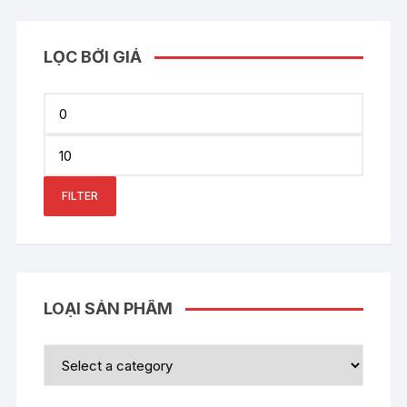
LỌC BỞI GIÁ
Min
price
Max
price
FILTER
LOẠI SẢN PHẨM