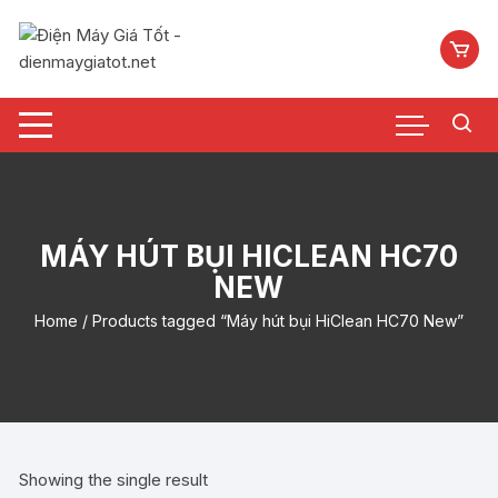
Chuyển
tới
nội
dung
MÁY HÚT BỤI HICLEAN HC70
NEW
Home
/ Products tagged “Máy hút bụi HiClean HC70 New”
Showing the single result