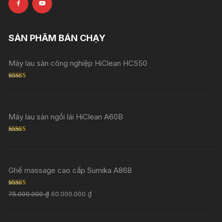
SẢN PHẨM BÁN CHẠY
Máy lau sàn công nghiệp HiClean HC550
Rated
5.00
out of 5
Máy lau sàn ngồi lái HiClean A60B
Rated
5.00
out of 5
Ghế massage cao cấp Sumika A868
Rated
5.00
75.000.000
₫
60.000.000
₫
out of 5