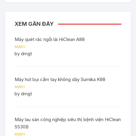
XEM GẦN ĐÂY
Máy quét rác ngồi lái HiClean A88
Rated
5
out
by dmgt
of 5
Máy hút bụi cầm tay không dây Sumika K88
Rated
5
out
by dmgt
of 5
Máy lau sàn công nghiệp siêu thị bệnh viện HiClean
S530B