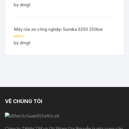
Rated
5
out
by dmgt
of 5
Máy rửa xe công nghiệp Sumika S250 250bar
Rated
5
out
by dmgt
of 5
VỀ CHÚNG TÔI
Công ty TNHH TM và DV Phạm Gia Nguyễn là nhà cung cấp