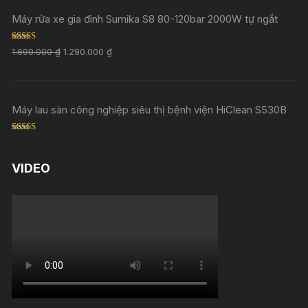
Máy rửa xe gia đình Sumika S8 80-120bar 2000W tự ngắt
Rated
5.00
1.690.000
₫
1.290.000
₫
out of 5
Máy lau sàn công nghiệp siêu thị bệnh viện HiClean S530B
Rated
5.00
out of 5
VIDEO