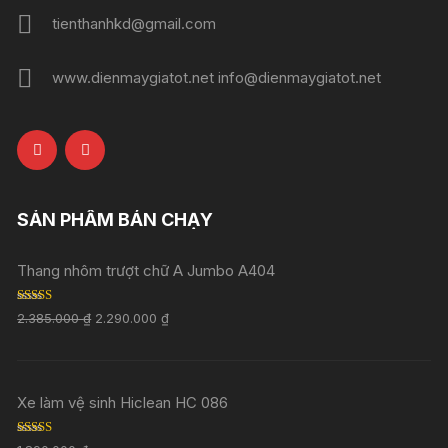
tienthanhkd@gmail.com
www.dienmaygiatot.net info@dienmaygiatot.net
SẢN PHẨM BÁN CHẠY
Thang nhôm trượt chữ A Jumbo A404
Rated
5.00
2.385.000
₫
2.290.000
₫
out of 5
Xe làm vệ sinh Hiclean HC 086
Rated
5.00