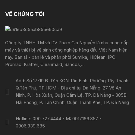
VỀ CHÚNG TÔI
Công ty TNHH TM và DV Phạm Gia Nguyễn là nhà cung cấp
máy và thiết bị vệ sinh công nghiệp hàng đầu Việt Nam hiện
nay. Bán sỉ - bán lẻ và phân phối Sumika, HiClean, IPC,
Promac, Kraffer, Cleanmaid, Sancos,...
Add: Số 17-19 Đ. D15 KCN Tân Bình, Phường Tây Thạnh,
Q.Tân Phú, TP.HCM - Địa chỉ tại Đà Nẵng: 27 Võ An
Ninh, P. Hòa Xuân, Quận Cẩm Lệ, TP. Đà Nẵng - 385B
Hải Phòng, P. Tân Chính, Quận Thanh Khê, TP. Đà Nẵng
Hotline: 090.727.4444 - M: 0917.166.357 -
0906.339.685