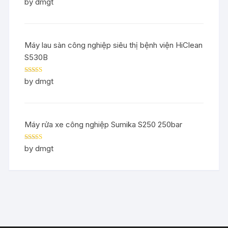
Rated
5
out
by dmgt
of 5
Máy lau sàn công nghiệp siêu thị bệnh viện HiClean
S530B
Rated
5
out
by dmgt
of 5
Máy rửa xe công nghiệp Sumika S250 250bar
Rated
5
out
by dmgt
of 5