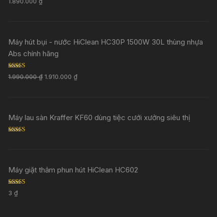
1.890.000
₫
out of 5
Máy hút bụi - nước HiClean HC30P 1500W 30L thùng nhựa
Abs chính hãng
Rated
5.00
1.990.000
₫
1.910.000
₫
out of 5
Máy lau sàn Kraffer KF60 dùng tiệc cưới xưởng siêu thị
Rated
5.00
out of 5
Máy giặt thảm phun hút HiClean HC602
Rated
5.00
3
₫
out of 5