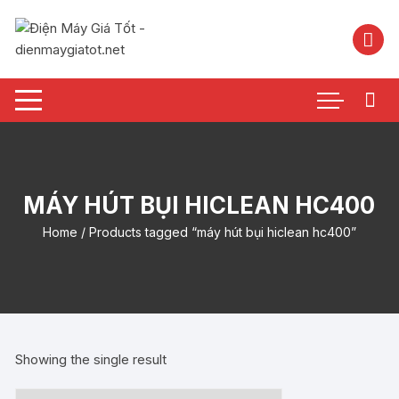
Chuyển
tới
nội
dung
MÁY HÚT BỤI HICLEAN HC400
Home
/ Products tagged “máy hút bụi hiclean hc400”
Showing the single result