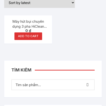
Máy hút bụi chuyên
dụng 3 pha HiClean
0
₫
HC400
ADD TO CART
TÌM KIẾM