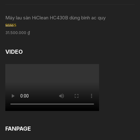
out of 5
Máy lau sàn HiClean HC430B dùng bình ac quy
Rated
5.00
31.500.000
₫
out of 5
VIDEO
FANPAGE