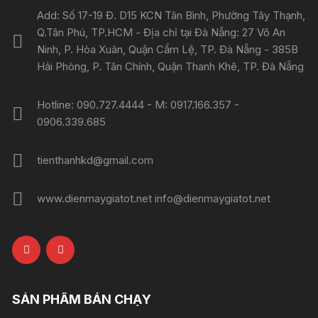
Add: Số 17-19 Đ. D15 KCN Tân Bình, Phường Tây Thạnh,
Q.Tân Phú, TP.HCM - Địa chỉ tại Đà Nẵng: 27 Võ An
Ninh, P. Hòa Xuân, Quận Cẩm Lệ, TP. Đà Nẵng - 385B
Hải Phòng, P. Tân Chính, Quận Thanh Khê, TP. Đà Nẵng
Hotline: 090.727.4444 - M: 0917.166.357 -
0906.339.685
tienthanhkd@gmail.com
www.dienmaygiatot.net info@dienmaygiatot.net
SẢN PHẨM BÁN CHẠY