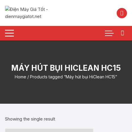
Chuyển
tới
nội
dung
MÁY HÚT BỤI HICLEAN HC15
Home
/ Products tagged “Máy hút bụi HiClean HC15”
Showing the single result