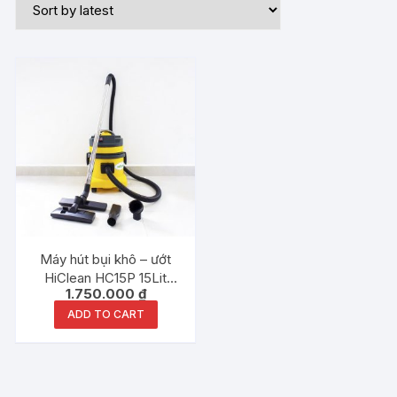
Máy hút bụi khô – ướt
HiClean HC15P 15Lit
1.750.000
₫
1500W thùng nhựa –
Hàng chính hãng
ADD TO CART