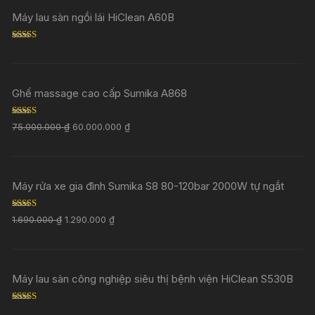
Máy lau sàn ngồi lái HiClean A60B
Rated
5.00
out of 5
Ghế massage cao cấp Sumika A868
Rated
5.00
75.000.000
₫
60.000.000
₫
out of 5
Máy rửa xe gia đình Sumika S8 80-120bar 2000W tự ngắt
Rated
5.00
1.690.000
₫
1.290.000
₫
out of 5
Máy lau sàn công nghiệp siêu thị bệnh viện HiClean S530B
Rated
5.00