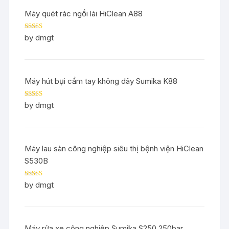
Máy quét rác ngồi lái HiClean A88
Rated
5
out
by dmgt
of 5
Máy hút bụi cầm tay không dây Sumika K88
Rated
5
out
by dmgt
of 5
Máy lau sàn công nghiệp siêu thị bệnh viện HiClean
S530B
Rated
5
out
by dmgt
of 5
Máy rửa xe công nghiệp Sumika S250 250bar