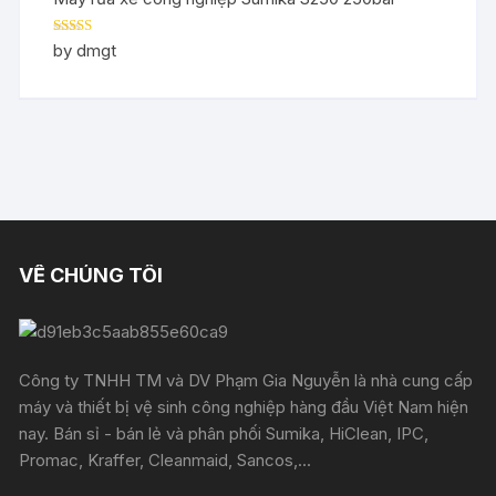
Rated
5
out
by dmgt
of 5
VỀ CHÚNG TÔI
Công ty TNHH TM và DV Phạm Gia Nguyễn là nhà cung cấp
máy và thiết bị vệ sinh công nghiệp hàng đầu Việt Nam hiện
nay. Bán sỉ - bán lẻ và phân phối Sumika, HiClean, IPC,
Promac, Kraffer, Cleanmaid, Sancos,...