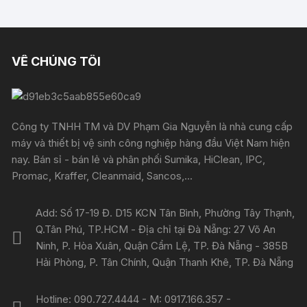
VỀ CHÚNG TÔI
Công ty TNHH TM và DV Phạm Gia Nguyễn là nhà cung cấp
máy và thiết bị vệ sinh công nghiệp hàng đầu Việt Nam hiện
nay. Bán sỉ - bán lẻ và phân phối Sumika, HiClean, IPC,
Promac, Kraffer, Cleanmaid, Sancos,...
Add: Số 17-19 Đ. D15 KCN Tân Bình, Phường Tây Thạnh,
Q.Tân Phú, TP.HCM - Địa chỉ tại Đà Nẵng: 27 Võ An
Ninh, P. Hòa Xuân, Quận Cẩm Lệ, TP. Đà Nẵng - 385B
Hải Phòng, P. Tân Chính, Quận Thanh Khê, TP. Đà Nẵng
Hotline: 090.727.4444 - M: 0917.166.357 -