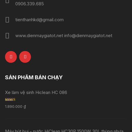
0906.339.685
tienthanhkd@gmail.com
www.dienmaygiatot.net info@dienmaygiatot.net
SẢN PHẨM BÁN CHẠY
Xe làm vệ sinh Hiclean HC 086
Rated
5.00
1.890.000
₫
out of 5
Máy hút bụi - nước HiClean HC30P 1500W 30L thùng nhựa