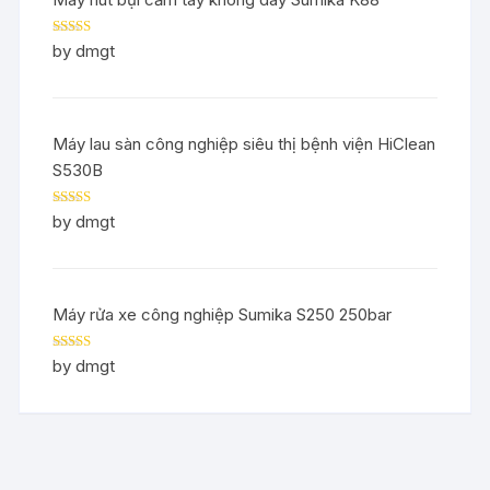
Rated
5
out
by dmgt
of 5
Máy lau sàn công nghiệp siêu thị bệnh viện HiClean
S530B
Rated
5
out
by dmgt
of 5
Máy rửa xe công nghiệp Sumika S250 250bar
Rated
5
out
by dmgt
of 5