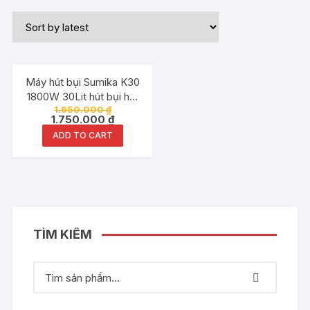
Đang ưu đãi!
Máy hút bụi Sumika K30
1800W 30Lit hút bụi hút
1.950.000
₫
nước
1.750.000
₫
ADD TO CART
TÌM KIẾM