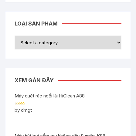
LOẠI SẢN PHẨM
XEM GẦN ĐÂY
Máy quét rác ngồi lái HiClean A88
Rated
5
out
by dmgt
of 5
Máy hút bụi cầm tay không dây Sumika K88