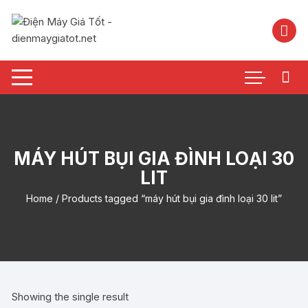
Chuyển
tới
nội
dung
MÁY HÚT BỤI GIA ĐÌNH LOẠI 30
LIT
Home
/ Products tagged “máy hút bụi gia đình loại 30 lit”
Showing the single result