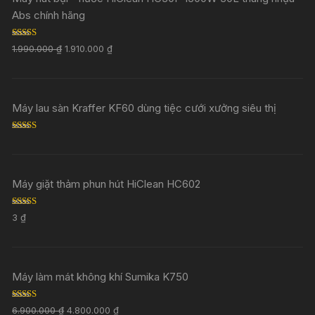
Abs chính hãng
Rated
5.00
1.990.000
₫
1.910.000
₫
out of 5
Máy lau sàn Kraffer KF60 dùng tiệc cưới xưởng siêu thị
Rated
5.00
out of 5
Máy giặt thảm phun hút HiClean HC602
Rated
5.00
3
₫
out of 5
Máy làm mát không khí Sumika K750
Rated
5.00
6.900.000
₫
4.800.000
₫