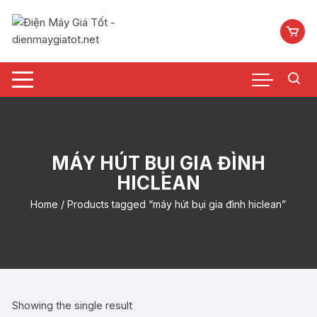
Chuyển
tới
nội
dung
MÁY HÚT BỤI GIA ĐÌNH
HICLEAN
Home
/ Products tagged “máy hút bụi gia đình hiclean”
Showing the single result