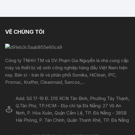
VỀ CHÚNG TÔI
Công ty TNHH TM và DV Phạm Gia Nguyễn là nhà cung cấp
máy và thiết bị vệ sinh công nghiệp hàng đầu Việt Nam hiện
nay. Bán sỉ - bán lẻ và phân phối Sumika, HiClean, IPC,
Promac, Kraffer, Cleanmaid, Sancos,...
Add: Số 17-19 Đ. D15 KCN Tân Bình, Phường Tây Thạnh,
Q.Tân Phú, TP.HCM - Địa chỉ tại Đà Nẵng: 27 Võ An
Ninh, P. Hòa Xuân, Quận Cẩm Lệ, TP. Đà Nẵng - 385B
Hải Phòng, P. Tân Chính, Quận Thanh Khê, TP. Đà Nẵng