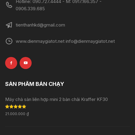
Hotline: 090.727.4444 - M: 0917.166.357 -
0906.339.685
tienthanhkd@gmail.com
www.dienmaygiatot.net info@dienmaygiatot.net
SẢN PHẨM BÁN CHẠY
Máy chà sàn liên hợp mini 2 bàn chải Kraffer KF30
Rated
5.00
21.000.000
₫
out of 5