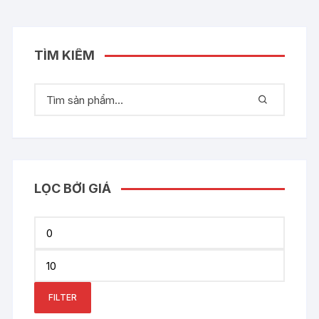
TÌM KIẾM
LỌC BỞI GIÁ
Min
price
Max
price
FILTER