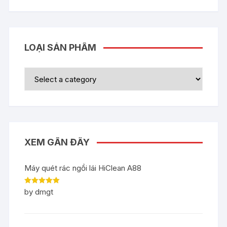
LOẠI SẢN PHẨM
XEM GẦN ĐÂY
Máy quét rác ngồi lái HiClean A88
Rated
5
out
by dmgt
of 5