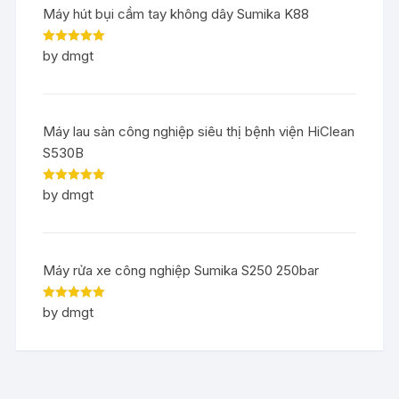
Máy hút bụi cầm tay không dây Sumika K88
Rated
5
out
by dmgt
of 5
Máy lau sàn công nghiệp siêu thị bệnh viện HiClean
S530B
Rated
5
out
by dmgt
of 5
Máy rửa xe công nghiệp Sumika S250 250bar
Rated
5
out
by dmgt
of 5