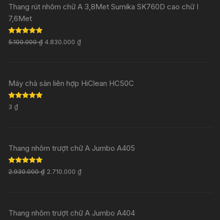
Thang rút nhôm chữ A 3,8Met Sumika SK760D cao chữ I
7,6Met
Rated
5.00
5.100.000
₫
4.830.000
₫
out of 5
Máy chà sàn liên hợp HiClean HC50C
Rated
5.00
3
₫
out of 5
Thang nhôm trượt chữ A Jumbo A405
Rated
5.00
2.930.000
₫
2.710.000
₫
out of 5
Thang nhôm trượt chữ A Jumbo A404