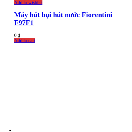
Add to wishlist
Máy hút bụi hút nước Fiorentini
F97F1
0
₫
Add to cart