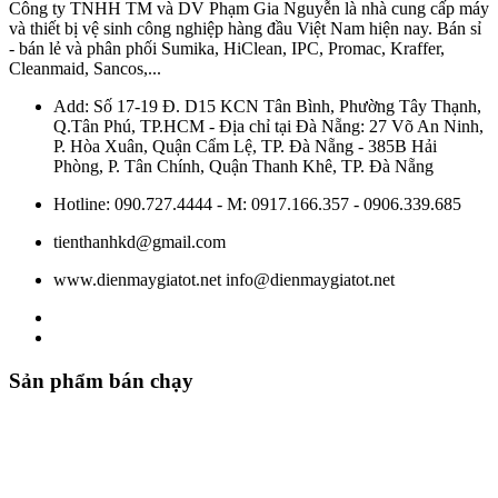
Công ty TNHH TM và DV Phạm Gia Nguyễn là nhà cung cấp máy
và thiết bị vệ sinh công nghiệp hàng đầu Việt Nam hiện nay. Bán sỉ
- bán lẻ và phân phối Sumika, HiClean, IPC, Promac, Kraffer,
Cleanmaid, Sancos,...
Add: Số 17-19 Đ. D15 KCN Tân Bình, Phường Tây Thạnh,
Q.Tân Phú, TP.HCM - Địa chỉ tại Đà Nẵng: 27 Võ An Ninh,
P. Hòa Xuân, Quận Cẩm Lệ, TP. Đà Nẵng - 385B Hải
Phòng, P. Tân Chính, Quận Thanh Khê, TP. Đà Nẵng
Hotline: 090.727.4444 - M: 0917.166.357 - 0906.339.685
tienthanhkd@gmail.com
www.dienmaygiatot.net info@dienmaygiatot.net
Sản phẩm bán chạy