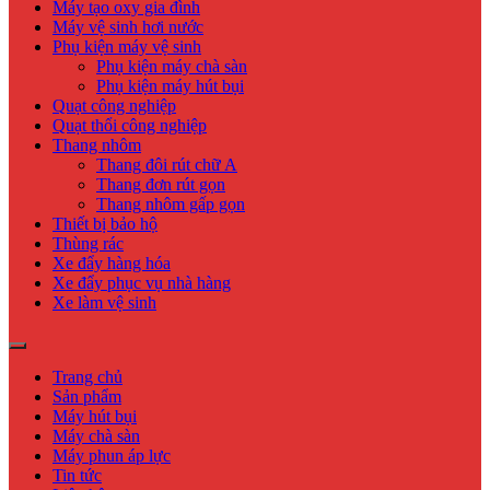
Máy tạo oxy gia đình
Máy vệ sinh hơi nước
Phụ kiện máy vệ sinh
Phụ kiện máy chà sàn
Phụ kiện máy hút bụi
Quạt công nghiệp
Quạt thổi công nghiệp
Thang nhôm
Thang đôi rút chữ A
Thang đơn rút gọn
Thang nhôm gấp gọn
Thiết bị bảo hộ
Thùng rác
Xe đẩy hàng hóa
Xe đẩy phục vụ nhà hàng
Xe làm vệ sinh
Trang chủ
Sản phẩm
Máy hút bụi
Máy chà sàn
Máy phun áp lực
Tin tức