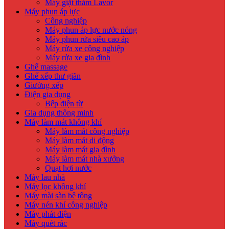
Máy giặt thảm Lavor
Máy phun áp lực
Công nghiệp
Máy phun áp lực nước nóng
Máy phun rửa siêu cao áp
Máy rửa xe công nghiệp
Máy rửa xe gia đình
Ghế massage
Ghế xếp thư giãn
Giường xếp
Điện gia dụng
Bếp điện từ
Gia dụng thông minh
Máy làm mát không khí
Máy làm mát công nghiệp
Máy làm mát di động
Máy làm mát gia đình
Máy làm mát nhà xưởng
Quạt hơi nước
Máy lau nhà
Máy lọc không khí
Máy mài sàn bê tông
Máy nén khí công nghiệp
Máy phát điện
Máy quét rác