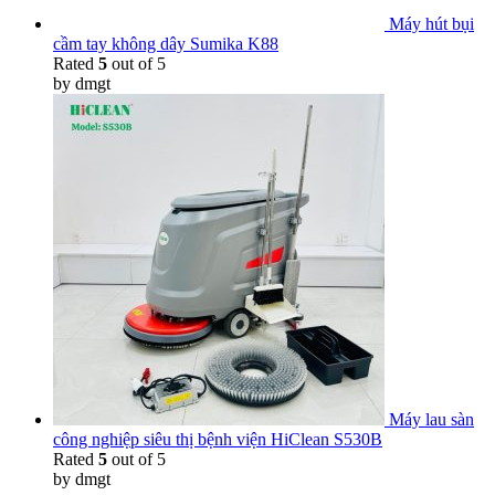
Máy hút bụi
cầm tay không dây Sumika K88
Rated
5
out of 5
by dmgt
Máy lau sàn
công nghiệp siêu thị bệnh viện HiClean S530B
Rated
5
out of 5
by dmgt