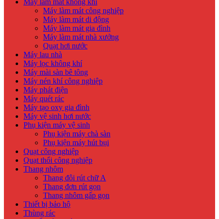
Máy làm mát không khí
Máy làm mát công nghiệp
Máy làm mát di động
Máy làm mát gia đình
Máy làm mát nhà xưởng
Quạt hơi nước
Máy lau nhà
Máy lọc không khí
Máy mài sàn bê tông
Máy nén khí công nghiệp
Máy phát điện
Máy quét rác
Máy tạo oxy gia đình
Máy vệ sinh hơi nước
Phụ kiện máy vệ sinh
Phụ kiện máy chà sàn
Phụ kiện máy hút bụi
Quạt công nghiệp
Quạt thổi công nghiệp
Thang nhôm
Thang đôi rút chữ A
Thang đơn rút gọn
Thang nhôm gấp gọn
Thiết bị bảo hộ
Thùng rác