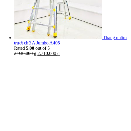
Thang nhôm
trượt chữ A Jumbo A405
Rated
5.00
out of 5
2.930.000
₫
2.710.000
₫