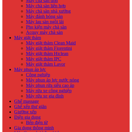
Máy chà sàn đơn
Máy chà sàn liên hợp
Máy chà sàn nhà xưởng
Máy đánh bóng sàn
Máy lau sàn ngồi lái
Phụ kiện máy chà sàn
Acquy máy chà sàn
Máy giặt thảm
Máy giặt thảm Clean Maid
Máy giặt thảm Fiorentini
Máy giặt thảm Hiclean
Máy giặt thảm IPC
Máy giặt thảm Lavor
Máy phun áp lực
Công nghiệp
Máy phun áp lực nước nóng
Máy phun rửa siêu cao áp
Máy rửa xe công nghiệp
Máy rửa xe gia đình
Ghế massage
Ghế xếp thư giãn
Giường xếp
Điện gia dụng
Bếp điện từ
Gia dụng thông minh