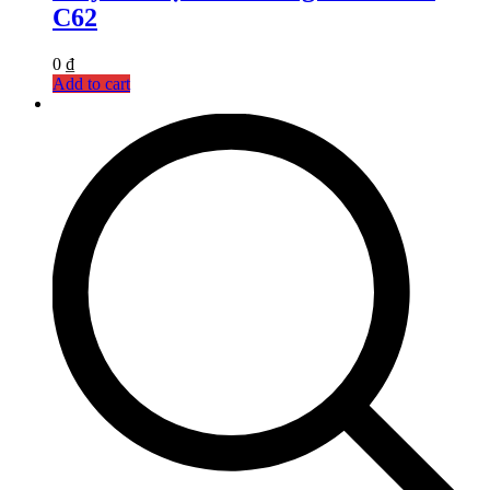
C62
0
₫
Add to cart