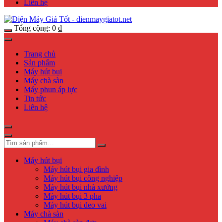
Liên hệ
Tổng cộng:
0
₫
Trang chủ
Sản phẩm
Máy hút bụi
Máy chà sàn
Máy phun áp lực
Tin tức
Liên hệ
Máy hút bụi
Máy hút bụi gia đình
Máy hút bụi công nghiệp
Máy hút bụi nhà xưởng
Máy hút bụi 3 pha
Máy hút bụi đeo vai
Máy chà sàn