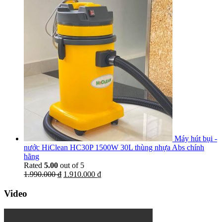
Máy hút bụi -
nước HiClean HC30P 1500W 30L thùng nhựa Abs chính
hãng
Rated
5.00
out of 5
1.990.000
₫
1.910.000
₫
Video