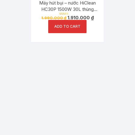
Máy hút bụi – nước HiClean
HC30P 1500W 30L thùng
nhựa Abs chính hãng
1.910.000
₫
1.990.000
₫
Rated
5.00
out of 5
ADD TO CART