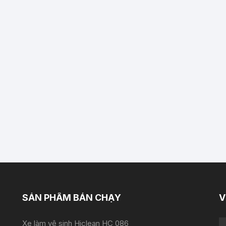
SẢN PHẨM BÁN CHẠY
V
Xe làm vệ sinh Hiclean HC 086