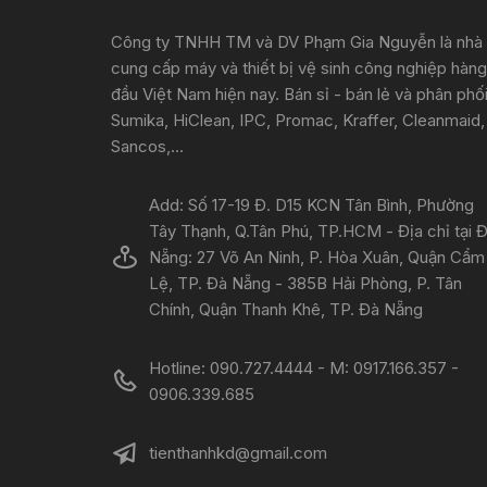
Công ty TNHH TM và DV Phạm Gia Nguyễn là nhà
cung cấp máy và thiết bị vệ sinh công nghiệp hàng
đầu Việt Nam hiện nay. Bán sỉ - bán lẻ và phân phố
Sumika, HiClean, IPC, Promac, Kraffer, Cleanmaid,
Sancos,...
Add: Số 17-19 Đ. D15 KCN Tân Bình, Phường
Tây Thạnh, Q.Tân Phú, TP.HCM - Địa chỉ tại 
Nẵng: 27 Võ An Ninh, P. Hòa Xuân, Quận Cẩm
Lệ, TP. Đà Nẵng - 385B Hải Phòng, P. Tân
Chính, Quận Thanh Khê, TP. Đà Nẵng
Hotline: 090.727.4444 - M: 0917.166.357 -
0906.339.685
tienthanhkd@gmail.com