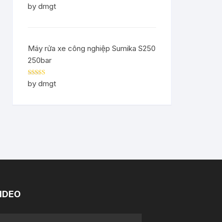
Rated
5
out
by dmgt
of 5
Máy rửa xe công nghiệp Sumika S250
250bar
Rated
5
out
by dmgt
of 5
IDEO