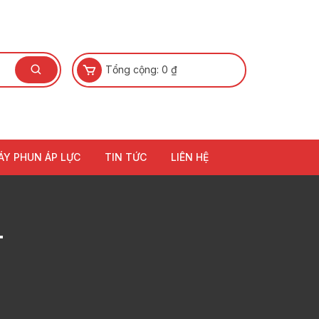
Tổng cộng:
0
₫
ÁY PHUN ÁP LỰC
TIN TỨC
LIÊN HỆ
T