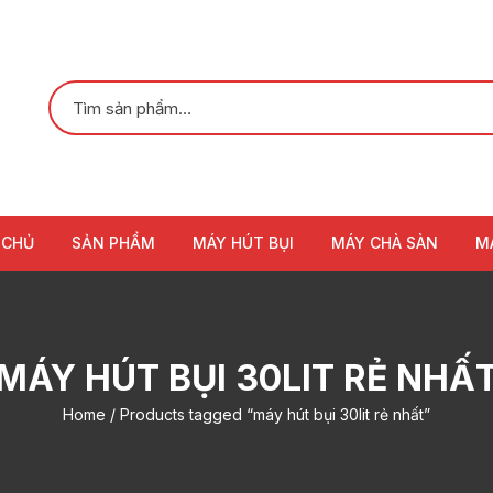
 CHỦ
SẢN PHẨM
MÁY HÚT BỤI
MÁY CHÀ SÀN
M
MÁY HÚT BỤI 30LIT RẺ NHẤ
Home
/ Products tagged “máy hút bụi 30lit rẻ nhất”