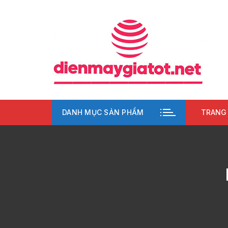
Chuyển
tới
nội
dung
DANH MỤC SẢN PHẨM
TRANG