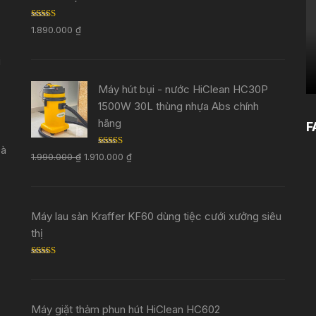
Rated
5.00
1.890.000
₫
out of 5
i
Máy hút bụi - nước HiClean HC30P
1500W 30L thùng nhựa Abs chính
hãng
F
Đà
Rated
5.00
1.990.000
₫
1.910.000
₫
out of 5
Máy lau sàn Kraffer KF60 dùng tiệc cưới xưởng siêu
thị
Rated
5.00
out of 5
Máy giặt thảm phun hút HiClean HC602