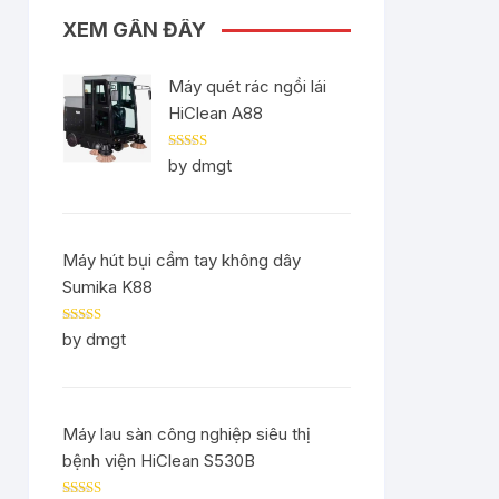
XEM GẦN ĐÂY
Máy quét rác ngồi lái
HiClean A88
Rated
5
out
by dmgt
of 5
Máy hút bụi cầm tay không dây
Sumika K88
Rated
5
out
by dmgt
of 5
Máy lau sàn công nghiệp siêu thị
bệnh viện HiClean S530B