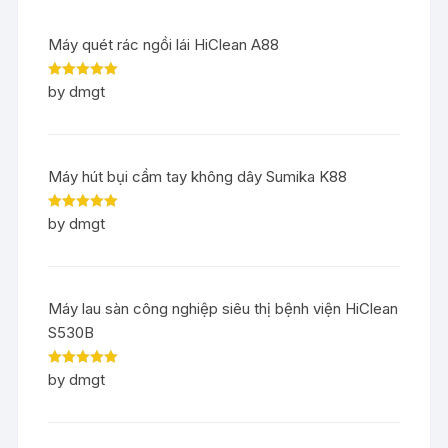
Máy quét rác ngồi lái HiClean A88
Rated
5
out
by dmgt
of 5
Máy hút bụi cầm tay không dây Sumika K88
Rated
5
out
by dmgt
of 5
Máy lau sàn công nghiệp siêu thị bệnh viện HiClean
S530B
Rated
5
out
by dmgt
of 5