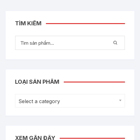
TÌM KIẾM
LOẠI SẢN PHẨM
Select a category
XEM GẦN ĐÂY