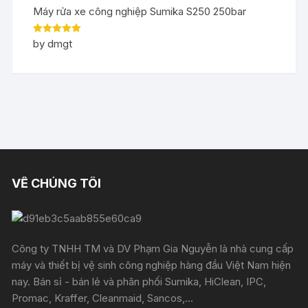
Máy rửa xe công nghiệp Sumika S250 250bar
Rated
5
out
by dmgt
of 5
VỀ CHÚNG TÔI
Công ty TNHH TM và DV Phạm Gia Nguyễn là nhà cung cấp
máy và thiết bị vệ sinh công nghiệp hàng đầu Việt Nam hiện
nay. Bán sỉ - bán lẻ và phân phối Sumika, HiClean, IPC,
Promac, Kraffer, Cleanmaid, Sancos,...