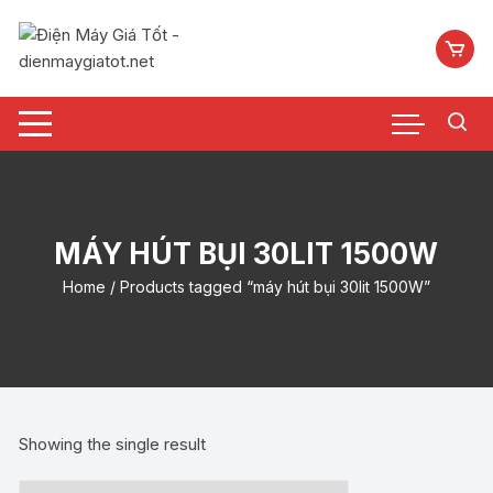
Chuyển
tới
nội
dung
MÁY HÚT BỤI 30LIT 1500W
Home
/ Products tagged “máy hút bụi 30lit 1500W”
Showing the single result