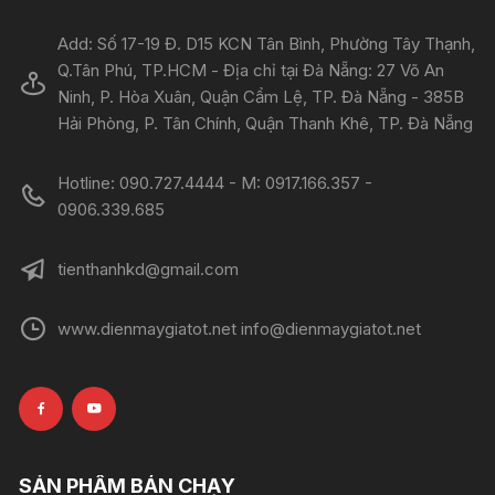
Add: Số 17-19 Đ. D15 KCN Tân Bình, Phường Tây Thạnh,
Q.Tân Phú, TP.HCM - Địa chỉ tại Đà Nẵng: 27 Võ An
Ninh, P. Hòa Xuân, Quận Cẩm Lệ, TP. Đà Nẵng - 385B
Hải Phòng, P. Tân Chính, Quận Thanh Khê, TP. Đà Nẵng
Hotline: 090.727.4444 - M: 0917.166.357 -
0906.339.685
tienthanhkd@gmail.com
www.dienmaygiatot.net info@dienmaygiatot.net
SẢN PHẨM BÁN CHẠY