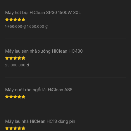
Máy hút bụi HiClean SP30 1500W 30L
Rated
5.00
1.750.000
₫
1.650.000
₫
out of 5
Máy lau sàn nhà xưởng HiClean HC430
Rated
5.00
23.000.000
₫
out of 5
Máy quét rác ngồi lái HiClean A88
Rated
5.00
out of 5
Máy lau nhà HiClean HC18 dùng pin