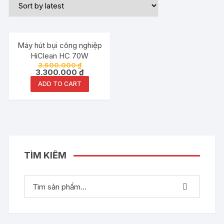
Đang ưu đãi!
Máy hút bụi công nghiệp
HiClean HC 70W
3.500.000
₫
3.300.000
₫
ADD TO CART
TÌM KIẾM