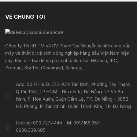
VỀ CHÚNG TÔI
Công ty TNHH TM và DV Phạm Gia Nguyễn là nhà cung cấp
máy và thiết bị vệ sinh công nghiệp hàng đầu Việt Nam hiện
nay. Bán sỉ - bán lẻ và phân phối Sumika, HiClean, IPC,
Promac, Kraffer, Cleanmaid, Sancos,...
Add: Số 17-19 Đ. D15 KCN Tân Bình, Phường Tây Thạnh,
Q.Tân Phú, TP.HCM - Địa chỉ tại Đà Nẵng: 27 Võ An
Ninh, P. Hòa Xuân, Quận Cẩm Lệ, TP. Đà Nẵng - 385B
Hải Phòng, P. Tân Chính, Quận Thanh Khê, TP. Đà Nẵng
Hotline: 090.727.4444 - M: 0917.166.357 -
0906.339.685