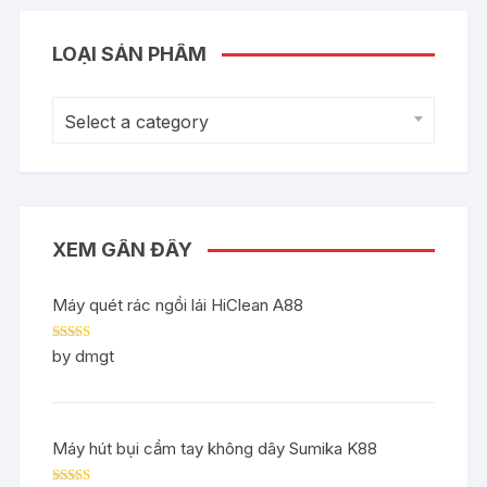
LOẠI SẢN PHẨM
Select a category
XEM GẦN ĐÂY
Máy quét rác ngồi lái HiClean A88
Rated
5
out
by dmgt
of 5
Máy hút bụi cầm tay không dây Sumika K88