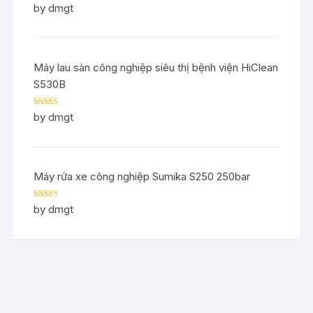
Rated
5
out
by dmgt
of 5
Máy lau sàn công nghiệp siêu thị bệnh viện HiClean
S530B
Rated
5
out
by dmgt
of 5
Máy rửa xe công nghiệp Sumika S250 250bar
Rated
5
out
by dmgt
of 5