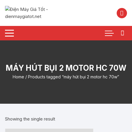
Chuyển
tới
nội
dung
MÁY HÚT BỤI 2 MOTOR HC 70W
Home
/ Products tagged “máy hút bụi 2 motor hc 70w”
Showing the single result