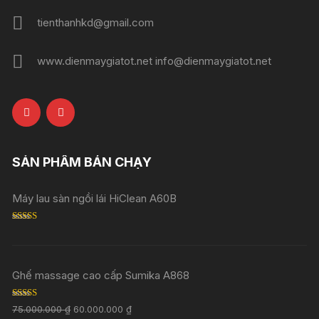
tienthanhkd@gmail.com
www.dienmaygiatot.net info@dienmaygiatot.net
SẢN PHẨM BÁN CHẠY
Máy lau sàn ngồi lái HiClean A60B
Rated
5.00
out of 5
Ghế massage cao cấp Sumika A868
Rated
5.00
75.000.000
₫
60.000.000
₫
out of 5