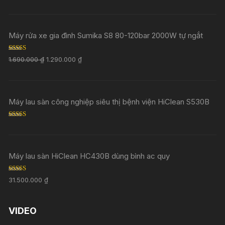
Máy rửa xe gia đình Sumika S8 80-120bar 2000W tự ngắt
Rated
5.00
1.690.000
₫
1.290.000
₫
out of 5
Máy lau sàn công nghiệp siêu thị bệnh viện HiClean S530B
Rated
5.00
out of 5
Máy lau sàn HiClean HC430B dùng bình ac quy
Rated
5.00
31.500.000
₫
out of 5
VIDEO