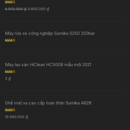
Rated
5.00
6.900.000
₫
4.800.000
₫
out of 5
Máy rửa xe công nghiệp Sumika S250 250bar
Rated
5.00
out of 5
Máy lau sàn HiClean HC500B mẫu mới 2021
Rated
5.00
3
₫
out of 5
Ghế mát xa cao cấp toàn thân Sumika A828
Rated
5.00
19.990.000
₫
out of 5