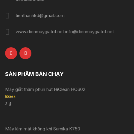
tienthanhkd@gmail.com
www.dienmaygiatot.net info@dienmaygiatot.net
SẢN PHẨM BÁN CHẠY
Máy giặt thảm phun hút HiClean HC602
Rated
5.00
3
₫
out of 5
Máy làm mát không khí Sumika K750