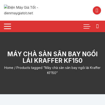
Chuyển
tới
nội
dung
MÁY CHÀ SÀN SÂN BAY NGỒI
LÁI KRAFFER KF150
Home
/ Products tagged “Máy chà sàn sân bay ngồi lái Kraffer
KF150”