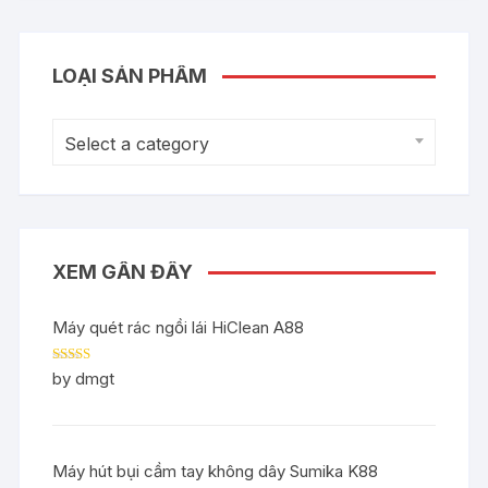
LOẠI SẢN PHẨM
Select a category
XEM GẦN ĐÂY
Máy quét rác ngồi lái HiClean A88
Rated
5
out
by dmgt
of 5
Máy hút bụi cầm tay không dây Sumika K88