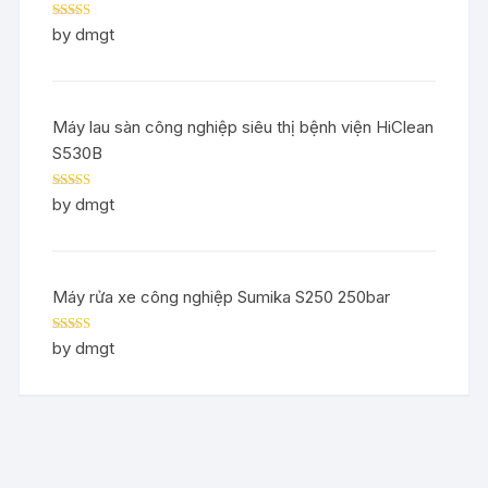
Rated
5
out
by dmgt
of 5
Máy lau sàn công nghiệp siêu thị bệnh viện HiClean
S530B
Rated
5
out
by dmgt
of 5
Máy rửa xe công nghiệp Sumika S250 250bar
Rated
5
out
by dmgt
of 5