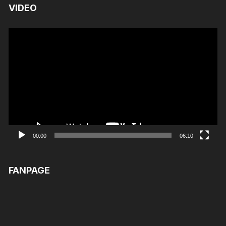
VIDEO
Trình
chơi
Video
00:00
06:10
FANPAGE