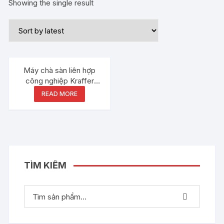
Showing the single result
Máy chà sàn liên hợp
công nghiệp Kraffer
KF150
READ MORE
TÌM KIẾM