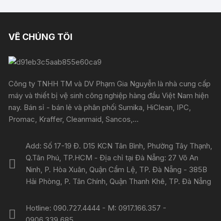
VỀ CHÚNG TÔI
Công ty TNHH TM và DV Phạm Gia Nguyễn là nhà cung cấp
máy và thiết bị vệ sinh công nghiệp hàng đầu Việt Nam hiện
nay. Bán sỉ - bán lẻ và phân phối Sumika, HiClean, IPC,
Promac, Kraffer, Cleanmaid, Sancos,...
Add: Số 17-19 Đ. D15 KCN Tân Bình, Phường Tây Thạnh,
Q.Tân Phú, TP.HCM - Địa chỉ tại Đà Nẵng: 27 Võ An
Ninh, P. Hòa Xuân, Quận Cẩm Lệ, TP. Đà Nẵng - 385B
Hải Phòng, P. Tân Chính, Quận Thanh Khê, TP. Đà Nẵng
Hotline: 090.727.4444 - M: 0917.166.357 -
0906.339.685