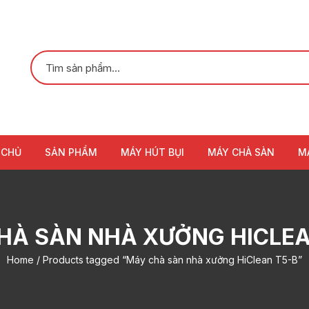
 CHỦ
SẢN PHẨM
MÁY HÚT BỤI
MÁY CHÀ SÀN
M
HÀ SÀN NHÀ XƯỞNG HICLEA
Home
/ Products tagged “Máy chà sàn nhà xưởng HiClean T5-B”