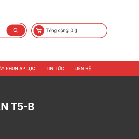
Tổng cộng:
0
₫
ÁY PHUN ÁP LỰC
TIN TỨC
LIÊN HỆ
N T5-B