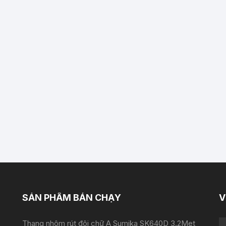
SẢN PHẨM BÁN CHẠY
V
Thang nhôm rút đôi chữ A Sumika SK640D 3.2Met