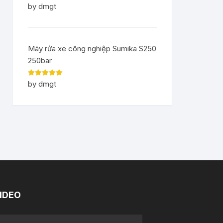
Rated
5
out
by dmgt
of 5
Máy rửa xe công nghiệp Sumika S250
250bar
Rated
5
out
by dmgt
of 5
IDEO