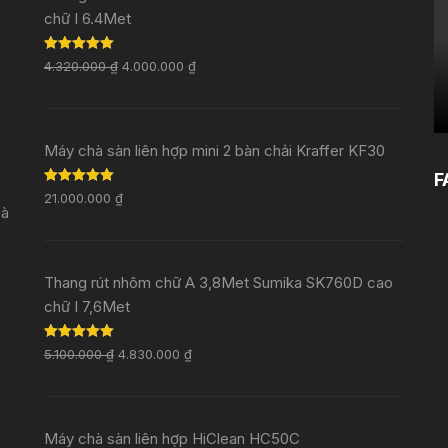
chữ I 6.4Met
Rated
5.00
4.320.000
₫
4.000.000
₫
out of 5
i
Máy chà sàn liên hợp mini 2 bàn chải Kraffer KF30
F
Rated
5.00
21.000.000
₫
out of 5
Đà
Thang rút nhôm chữ A 3,8Met Sumika SK760D cao
chữ I 7,6Met
Rated
5.00
5.100.000
₫
4.830.000
₫
out of 5
Máy chà sàn liên hợp HiClean HC50C