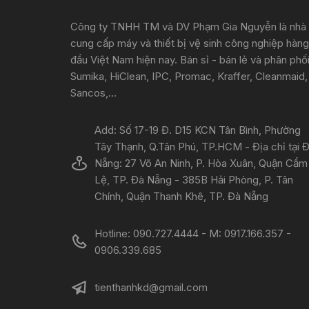
Công ty TNHH TM và DV Phạm Gia Nguyễn là nhà
cung cấp máy và thiết bị vệ sinh công nghiệp hàng
đầu Việt Nam hiện nay. Bán sỉ - bán lẻ và phân phố
Sumika, HiClean, IPC, Promac, Kraffer, Cleanmaid,
Sancos,...
Add: Số 17-19 Đ. D15 KCN Tân Bình, Phường
Tây Thạnh, Q.Tân Phú, TP.HCM - Địa chỉ tại 
Nẵng: 27 Võ An Ninh, P. Hòa Xuân, Quận Cẩm
Lệ, TP. Đà Nẵng - 385B Hải Phòng, P. Tân
Chính, Quận Thanh Khê, TP. Đà Nẵng
Hotline: 090.727.4444 - M: 0917.166.357 -
0906.339.685
tienthanhkd@gmail.com