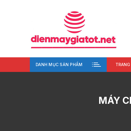
Chuyển
tới
nội
dung
DANH MỤC SẢN PHẨM
TRANG
MÁY C