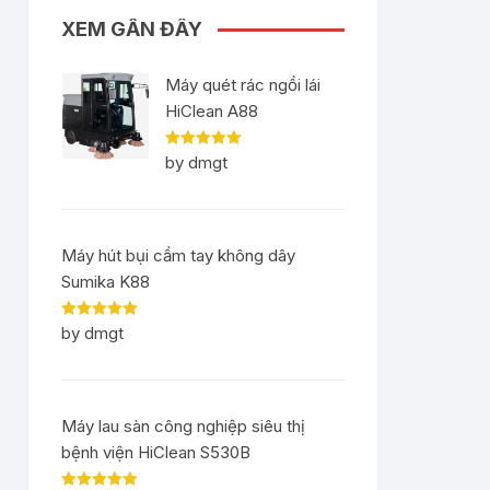
XEM GẦN ĐÂY
Máy quét rác ngồi lái
HiClean A88
Rated
5
out
by dmgt
of 5
Máy hút bụi cầm tay không dây
Sumika K88
Rated
5
out
by dmgt
of 5
Máy lau sàn công nghiệp siêu thị
bệnh viện HiClean S530B