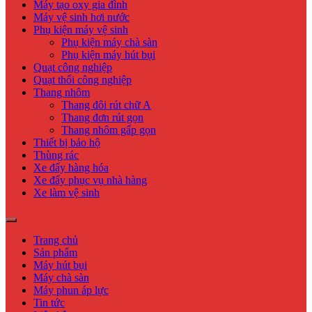
Máy tạo oxy gia đình
Máy vệ sinh hơi nước
Phụ kiện máy vệ sinh
Phụ kiện máy chà sàn
Phụ kiện máy hút bụi
Quạt công nghiệp
Quạt thổi công nghiệp
Thang nhôm
Thang đôi rút chữ A
Thang đơn rút gọn
Thang nhôm gấp gọn
Thiết bị bảo hộ
Thùng rác
Xe đẩy hàng hóa
Xe đẩy phục vụ nhà hàng
Xe làm vệ sinh
Trang chủ
Sản phẩm
Máy hút bụi
Máy chà sàn
Máy phun áp lực
Tin tức