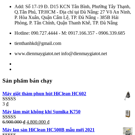
Add: Số 17-19 Đ. D15 KCN Tân Bình, Phường Tây Thạnh,
Q.Tân Phú, TP.HCM - Địa chỉ tại Đà Nẵng: 27 Võ An Ninh,
P. Hòa Xuân, Quận Cẩm Lệ, TP. Đà Nẵng - 385B Hải
Phòng, P. Tân Chính, Quận Thanh Khê, TP. Đà Nẵng
Hotline: 090.727.4444 - M: 0917.166.357 - 0906.339.685
tienthanhkd@gmail.com
www.dienmaygiatot.net info@dienmaygiatot.net
Sản phẩm bán chạy
Máy giặt thảm phun hút HiClean HC602
3
₫
Rated
5.00
out of 5
Máy làm mát không khí Sumika K750
6.900.000
₫
4.800.000
₫
Rated
5.00
out of 5
Máy lau sàn HiClean HC500B mẫu mới 2021