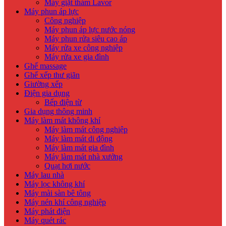
Máy giặt thảm Lavor
Máy phun áp lực
Công nghiệp
Máy phun áp lực nước nóng
Máy phun rửa siêu cao áp
Máy rửa xe công nghiệp
Máy rửa xe gia đình
Ghế massage
Ghế xếp thư giãn
Giường xếp
Điện gia dụng
Bếp điện từ
Gia dụng thông minh
Máy làm mát không khí
Máy làm mát công nghiệp
Máy làm mát di động
Máy làm mát gia đình
Máy làm mát nhà xưởng
Quạt hơi nước
Máy lau nhà
Máy lọc không khí
Máy mài sàn bê tông
Máy nén khí công nghiệp
Máy phát điện
Máy quét rác