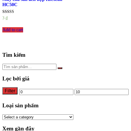
HC50C
Rated
3
₫
5.00
out of 5
Add to cart
Tìm kiếm
Lọc bởi giá
Filter
Min
Max
price
price
Loại sản phẩm
Xem gần đây