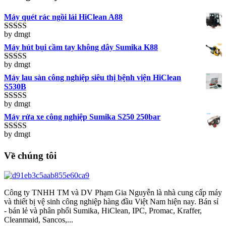
Máy quét rác ngồi lái HiClean A88
by dmgt
Rated
5
out
of 5
Máy hút bụi cầm tay không dây Sumika K88
by dmgt
Rated
5
out
of 5
Máy lau sàn công nghiệp siêu thị bệnh viện HiClean
S530B
by dmgt
Rated
5
out
of 5
Máy rửa xe công nghiệp Sumika S250 250bar
by dmgt
Rated
5
out
of 5
Về chúng tôi
Công ty TNHH TM và DV Phạm Gia Nguyễn là nhà cung cấp máy
và thiết bị vệ sinh công nghiệp hàng đầu Việt Nam hiện nay. Bán sỉ
- bán lẻ và phân phối Sumika, HiClean, IPC, Promac, Kraffer,
Cleanmaid, Sancos,...