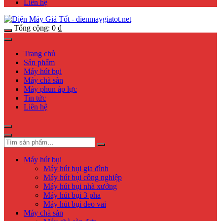
Liên hệ
Tổng cộng:
0
₫
Trang chủ
Sản phẩm
Máy hút bụi
Máy chà sàn
Máy phun áp lực
Tin tức
Liên hệ
Máy hút bụi
Máy hút bụi gia đình
Máy hút bụi công nghiệp
Máy hút bụi nhà xưởng
Máy hút bụi 3 pha
Máy hút bụi đeo vai
Máy chà sàn