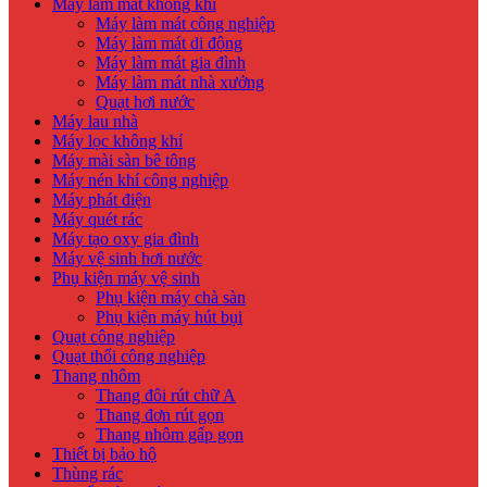
Máy làm mát không khí
Máy làm mát công nghiệp
Máy làm mát di động
Máy làm mát gia đình
Máy làm mát nhà xưởng
Quạt hơi nước
Máy lau nhà
Máy lọc không khí
Máy mài sàn bê tông
Máy nén khí công nghiệp
Máy phát điện
Máy quét rác
Máy tạo oxy gia đình
Máy vệ sinh hơi nước
Phụ kiện máy vệ sinh
Phụ kiện máy chà sàn
Phụ kiện máy hút bụi
Quạt công nghiệp
Quạt thổi công nghiệp
Thang nhôm
Thang đôi rút chữ A
Thang đơn rút gọn
Thang nhôm gấp gọn
Thiết bị bảo hộ
Thùng rác