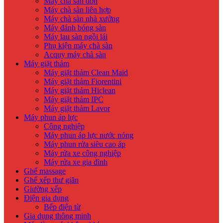
Máy chà sàn đơn
Máy chà sàn liên hợp
Máy chà sàn nhà xưởng
Máy đánh bóng sàn
Máy lau sàn ngồi lái
Phụ kiện máy chà sàn
Acquy máy chà sàn
Máy giặt thảm
Máy giặt thảm Clean Maid
Máy giặt thảm Fiorentini
Máy giặt thảm Hiclean
Máy giặt thảm IPC
Máy giặt thảm Lavor
Máy phun áp lực
Công nghiệp
Máy phun áp lực nước nóng
Máy phun rửa siêu cao áp
Máy rửa xe công nghiệp
Máy rửa xe gia đình
Ghế massage
Ghế xếp thư giãn
Giường xếp
Điện gia dụng
Bếp điện từ
Gia dụng thông minh