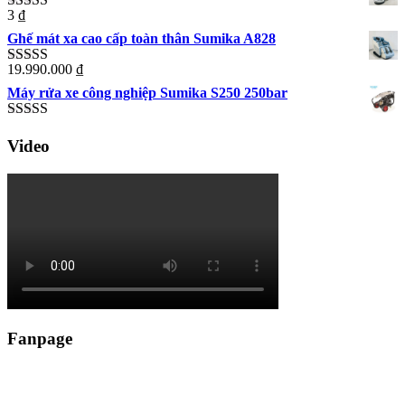
3
₫
Rated
5.00
out of 5
Ghế mát xa cao cấp toàn thân Sumika A828
19.990.000
₫
Rated
5.00
out of 5
Máy rửa xe công nghiệp Sumika S250 250bar
Rated
5.00
Video
out of 5
Fanpage