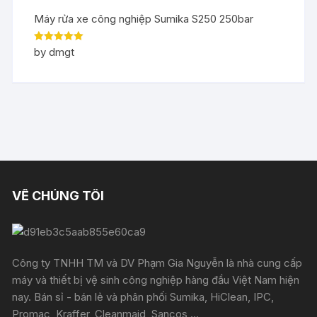
Máy rửa xe công nghiệp Sumika S250 250bar
Rated
5
out
by dmgt
of 5
VỀ CHÚNG TÔI
Công ty TNHH TM và DV Phạm Gia Nguyễn là nhà cung cấp
máy và thiết bị vệ sinh công nghiệp hàng đầu Việt Nam hiện
nay. Bán sỉ - bán lẻ và phân phối Sumika, HiClean, IPC,
Promac, Kraffer, Cleanmaid, Sancos,...