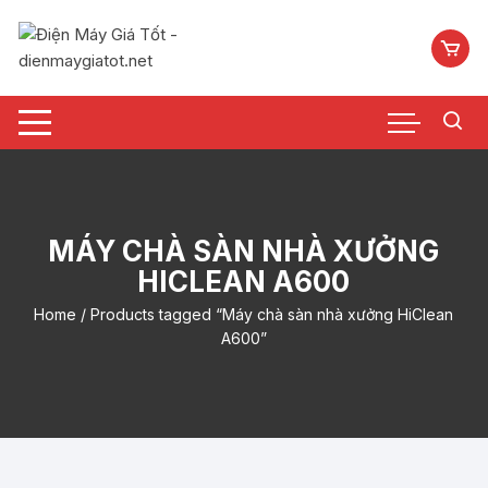
Chuyển
tới
nội
dung
MÁY CHÀ SÀN NHÀ XƯỞNG
HICLEAN A600
Home
/ Products tagged “Máy chà sàn nhà xưởng HiClean
A600”