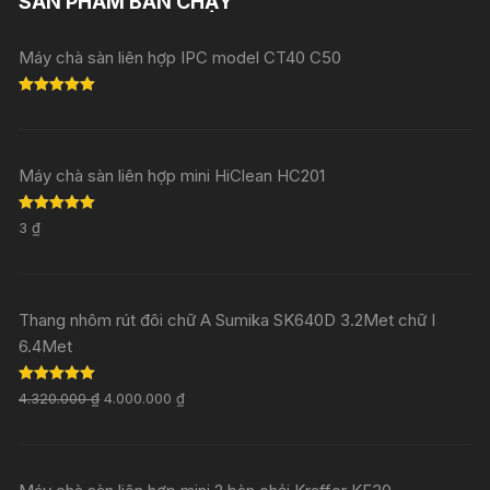
SẢN PHẨM BÁN CHẠY
Máy chà sàn liên hợp IPC model CT40 C50
Rated
5.00
out of 5
Máy chà sàn liên hợp mini HiClean HC201
Rated
5.00
3
₫
out of 5
Thang nhôm rút đôi chữ A Sumika SK640D 3.2Met chữ I
6.4Met
Rated
5.00
4.320.000
₫
4.000.000
₫
out of 5