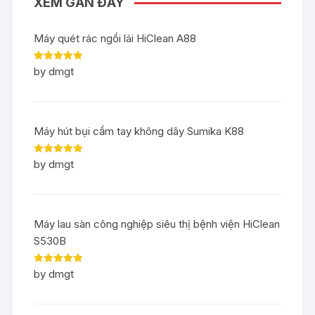
XEM GẦN ĐÂY
Máy quét rác ngồi lái HiClean A88
Rated
5
out
by dmgt
of 5
Máy hút bụi cầm tay không dây Sumika K88
Rated
5
out
by dmgt
of 5
Máy lau sàn công nghiệp siêu thị bệnh viện HiClean
S530B
Rated
5
out
by dmgt
of 5