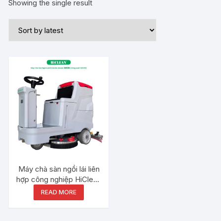
Showing the single result
Máy chà sàn ngồi lái liên
hợp công nghiệp HiClean
A600
READ MORE