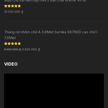
Máy chà sàn liên hợp mini 2 bàn chải Kraffer KF30
Rated
5.00
21.000.000
₫
out of 5
Thang rút nhôm chữ A 3,8Met Sumika SK760D cao chữ I
7,6Met
Rated
5.00
5.100.000
₫
4.830.000
₫
out of 5
VIDEO
Trình
chơi
Video