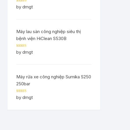
Rated
5
out
by dmgt
of 5
Máy lau sàn công nghiệp siêu thị
bệnh viện HiClean S530B
Rated
5
out
by dmgt
of 5
Máy rửa xe công nghiệp Sumika S250
250bar
Rated
5
out
by dmgt
of 5