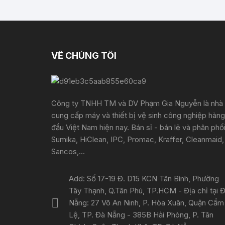
VỀ CHÚNG TÔI
Công ty TNHH TM và DV Phạm Gia Nguyễn là nhà
cung cấp máy và thiết bị vệ sinh công nghiệp hàng
đầu Việt Nam hiện nay. Bán sỉ - bán lẻ và phân phố
Sumika, HiClean, IPC, Promac, Kraffer, Cleanmaid,
Sancos,...
Add: Số 17-19 Đ. D15 KCN Tân Bình, Phường
Tây Thạnh, Q.Tân Phú, TP.HCM - Địa chỉ tại 
Nẵng: 27 Võ An Ninh, P. Hòa Xuân, Quận Cẩm
Lệ, TP. Đà Nẵng - 385B Hải Phòng, P. Tân