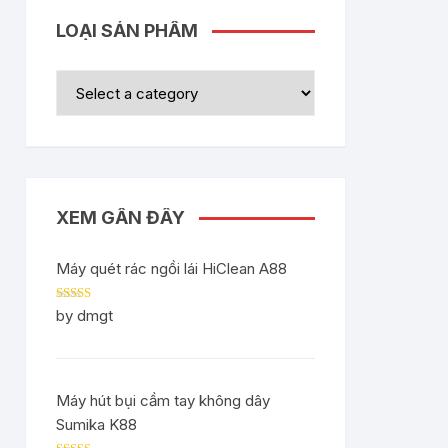
LOẠI SẢN PHẨM
XEM GẦN ĐÂY
Máy quét rác ngồi lái HiClean A88
Rated
5
out
by dmgt
of 5
Máy hút bụi cầm tay không dây
Sumika K88