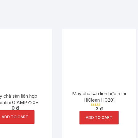
Máy chà sàn liên hợp mini
 chà sàn liên hợp
HiClean HC201
rentini GIAMPY20E
0
₫
3
₫
Rated
5.00
out of 5
ADD TO CART
ADD TO CART