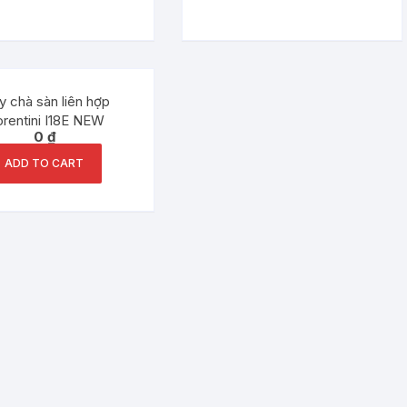
 chà sàn liên hợp
orentini I18E NEW
0
₫
ADD TO CART