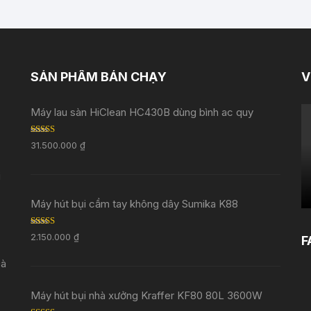
SẢN PHẨM BÁN CHẠY
V
Máy lau sàn HiClean HC430B dùng bình ac quy
Rated
5.00
31.500.000
₫
out of 5
i
Máy hút bụi cầm tay không dây Sumika K88
Rated
5.00
2.150.000
₫
F
out of 5
Đà
Máy hút bụi nhà xưởng Kraffer KF80 80L 3600W