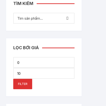
TÌM KIẾM
LỌC BỞI GIÁ
Min
price
Max
price
FILTER