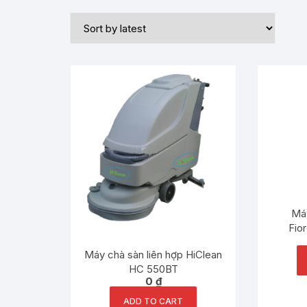
Máy
Fio
Máy chà sàn liên hợp HiClean
HC 550BT
0
₫
ADD TO CART