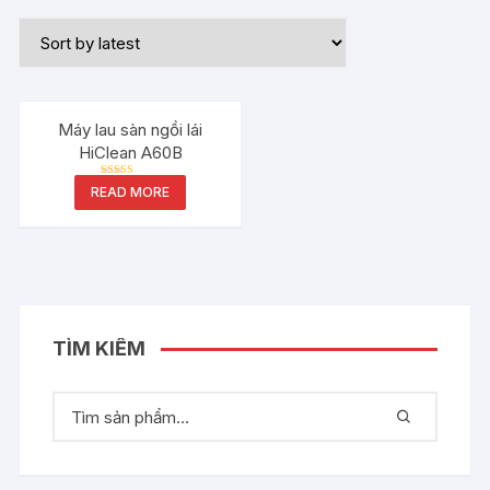
Máy lau sàn ngồi lái
HiClean A60B
Rated
READ MORE
5.00
out of 5
TÌM KIẾM