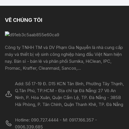
VỀ CHÚNG TÔI
Công ty TNHH TM và DV Phạm Gia Nguyễn là nhà cung cấp
máy và thiết bị vệ sinh công nghiệp hàng đầu Việt Nam hiện
nay. Bán sỉ - bán lẻ và phân phối Sumika, HiClean, IPC,
Promac, Kraffer, Cleanmaid, Sancos,...
Add: Số 17-19 Đ. D15 KCN Tân Bình, Phường Tây Thạnh,
Q.Tân Phú, TP.HCM - Địa chỉ tại Đà Nẵng: 27 Võ An
Ninh, P. Hòa Xuân, Quận Cẩm Lệ, TP. Đà Nẵng - 385B
Hải Phòng, P. Tân Chính, Quận Thanh Khê, TP. Đà Nẵng
Hotline: 090.727.4444 - M: 0917.166.357 -
0906.339.685