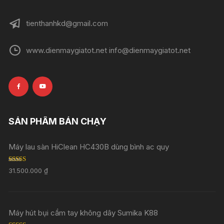
tienthanhkd@gmail.com
www.dienmaygiatot.net info@dienmaygiatot.net
SẢN PHẨM BÁN CHẠY
Máy lau sàn HiClean HC430B dùng bình ac quy
Rated
5.00
31.500.000
₫
out of 5
Máy hút bụi cầm tay không dây Sumika K88