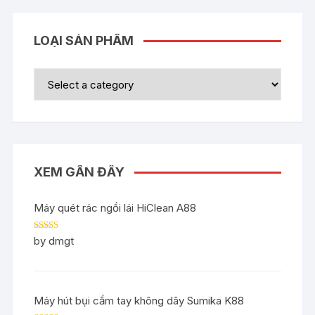
LOẠI SẢN PHẨM
XEM GẦN ĐÂY
Máy quét rác ngồi lái HiClean A88
Rated
5
out
by dmgt
of 5
Máy hút bụi cầm tay không dây Sumika K88