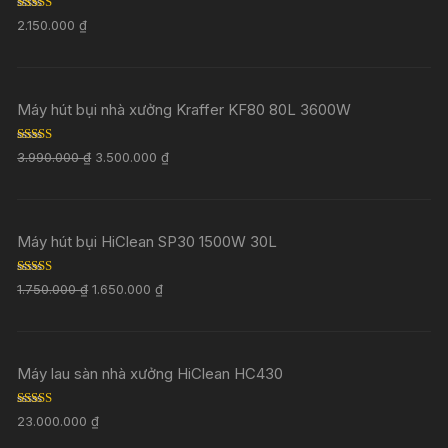
Rated
5.00
2.150.000
₫
out of 5
Máy hút bụi nhà xưởng Kraffer KF80 80L 3600W
Rated
5.00
3.990.000
₫
3.500.000
₫
out of 5
Máy hút bụi HiClean SP30 1500W 30L
Rated
5.00
1.750.000
₫
1.650.000
₫
out of 5
Máy lau sàn nhà xưởng HiClean HC430
Rated
5.00
23.000.000
₫
out of 5