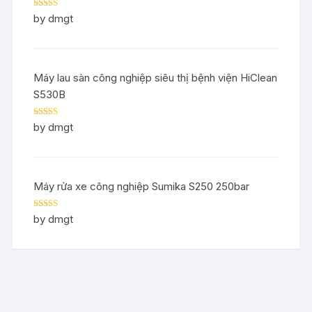
Rated
5
out
by dmgt
of 5
Máy lau sàn công nghiệp siêu thị bệnh viện HiClean
S530B
Rated
5
out
by dmgt
of 5
Máy rửa xe công nghiệp Sumika S250 250bar
Rated
5
out
by dmgt
of 5