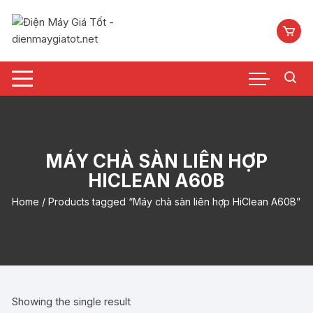
Chuyển
tới
nội
dung
MÁY CHÀ SÀN LIÊN HỢP
HICLEAN A60B
Home
/ Products tagged “Máy chà sàn liên hợp HiClean A60B”
Showing the single result